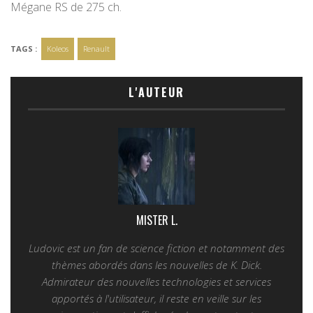
Mégane RS de 275 ch.
TAGS :
Koleos
Renault
L'AUTEUR
MISTER L.
Ludovic est un fan de science fiction et notamment des
thèmes abordés dans les nouvelles de K. Dick.
Admirateur des nouvelles technologies et services
apportés à l'utilisateur, il reste en veille sur les