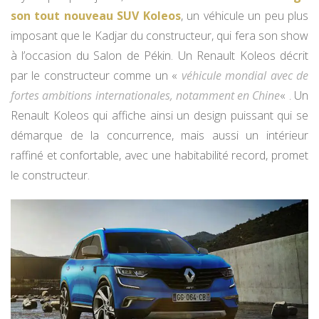
son tout nouveau SUV Koleos
, un véhicule un peu plus
imposant que le Kadjar du constructeur, qui fera son show
à l’occasion du Salon de Pékin. Un Renault Koleos décrit
par le constructeur comme un «
véhicule mondial avec de
fortes ambitions internationales, notamment en Chine
« . Un
Renault Koleos qui affiche ainsi un design puissant qui se
démarque de la concurrence, mais aussi un intérieur
raffiné et confortable, avec une habitabilité record, promet
le constructeur.