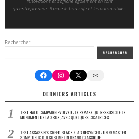
innovations et s'affiche également en tant
qu'entrepreneur. Il aime le bon café et les automobiles.
Rechercher
RECHERCHER
Facebook
Instagram
X
Google News
DERNIERS ARTICLES
TEST HALO CAMPAIGN EVOLVED : LE REMAKE QUI RESSUSCITE LE
MONUMENT DE LA XBOX, AVEC QUELQUES CICATRICES
TEST ASSASSIN’S CREED BLACK FLAG RESYNCED : UN REMASTER
SOMPTUEUX QUI SUBLIME UN GRAND CLASSIQUE