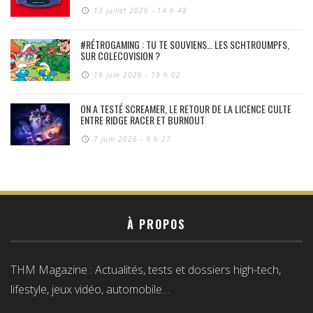
13 juillet 2026 - 14 h 48
#RÉTROGAMING : TU TE SOUVIENS… LES SCHTROUMPFS,
SUR COLECOVISION ?
19 juin 2026 - 19 h 02
ON A TESTÉ SCREAMER, LE RETOUR DE LA LICENCE CULTE
ENTRE RIDGE RACER ET BURNOUT
7 juin 2026 - 9 h 27
À PROPOS
THM Magazine : Actualités, tests et dossiers high-tech,
lifestyle, jeux vidéo, automobile…