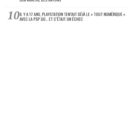
IL Y A 17 ANS, PLAYSTATION TENTAIT DÉJÀ LE « TOUT NUMÉRIQUE »
AVEC LA PSP GO… ET C’ÉTAIT UN ÉCHEC