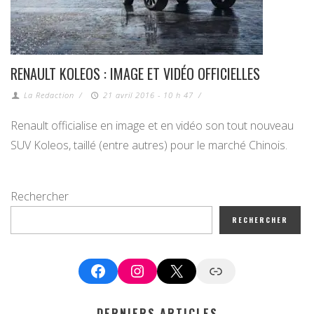
RENAULT KOLEOS : IMAGE ET VIDÉO OFFICIELLES
La Redaction
/
21 avril 2016 - 10 h 47
/
Renault officialise en image et en vidéo son tout nouveau
SUV Koleos, taillé (entre autres) pour le marché Chinois.
Rechercher
RECHERCHER
Facebook
Instagram
X
Google News
DERNIERS ARTICLES