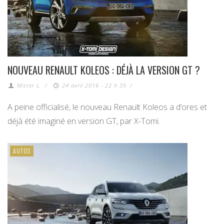
NOUVEAU RENAULT KOLEOS : DÉJÀ LA VERSION GT ?
Mister L.
/
24 avril 2016 - 22 h 35
/
A peine officialisé, le nouveau Renault Koleos a d’ores et
déjà été imaginé en version GT, par X-Tomi.
AUTOS