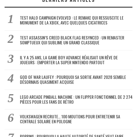
TEST HALO CAMPAIGN EVOLVED : LE REMAKE QUI RESSUSCITE LE
MONUMENT DE LA XBOX, AVEC QUELQUES CICATRICES
TEST ASSASSIN’S CREED BLACK FLAG RESYNCED : UN REMASTER
SOMPTUEUX QUI SUBLIME UN GRAND CLASSIQUE
IL Y A 25 ANS, LA GAME BOY ADVANCE RÉALISAIT UN RÊVE DE
JOUEURS : EMPORTER LA SUPER NINTENDO PARTOUT
GOD OF WAR LAUFEY : POURQUOI SA SORTIE AVANT 2028 SEMBLE
DÉSORMAIS QUASIMENT ACQUISE
LEGO ARCADE PINBALL MACHINE : UN FLIPPER FONCTIONNEL DE 2 274
PIÈCES POUR LES FANS DE RÉTRO
VOLKSWAGEN RECRUTE… 100 MOUTONS POUR ENTRETENIR SA
CENTRALE SOLAIRE EN POLOGNE
POPPINS : POURQUOI LA HAUTE AUTORITÉ DE SANTÉ VEUT FAIRE