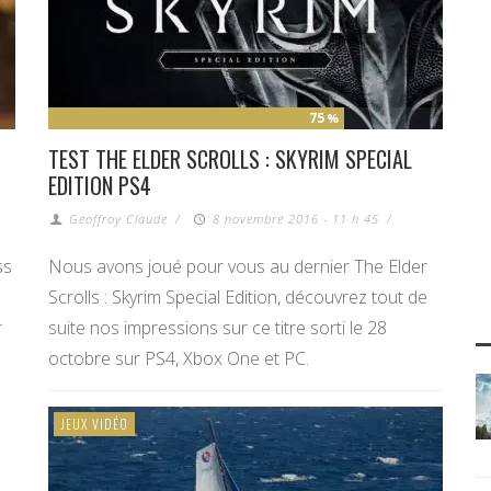
75
%
TEST THE ELDER SCROLLS : SKYRIM SPECIAL
EDITION PS4
Geoffroy Claude
/
8 novembre 2016 - 11 h 45
/
ss
Nous avons joué pour vous au dernier The Elder
Scrolls : Skyrim Special Edition, découvrez tout de
r
suite nos impressions sur ce titre sorti le 28
octobre sur PS4, Xbox One et PC.
JEUX VIDÉO