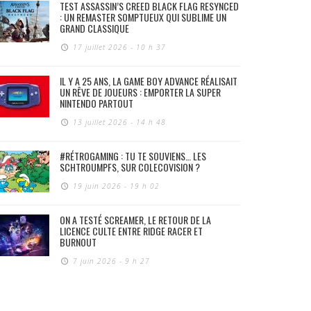
TEST ASSASSIN’S CREED BLACK FLAG RESYNCED
: UN REMASTER SOMPTUEUX QUI SUBLIME UN
GRAND CLASSIQUE
17 juillet 2026 - 10 h 37
IL Y A 25 ANS, LA GAME BOY ADVANCE RÉALISAIT
UN RÊVE DE JOUEURS : EMPORTER LA SUPER
NINTENDO PARTOUT
13 juillet 2026 - 14 h 48
#RÉTROGAMING : TU TE SOUVIENS… LES
SCHTROUMPFS, SUR COLECOVISION ?
19 juin 2026 - 19 h 02
ON A TESTÉ SCREAMER, LE RETOUR DE LA
LICENCE CULTE ENTRE RIDGE RACER ET
BURNOUT
7 juin 2026 - 9 h 27