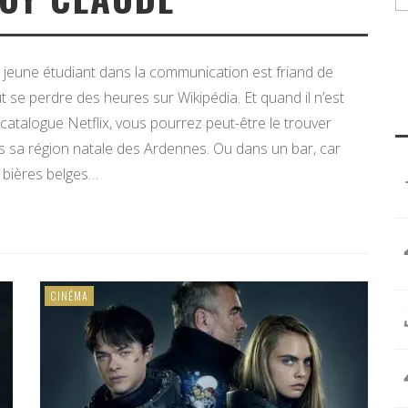
e jeune étudiant dans la communication est friand de
 se perdre des heures sur Wikipédia. Et quand il n’est
 catalogue Netflix, vous pourrez peut-être le trouver
ns sa région natale des Ardennes. Ou dans un bar, car
 bières belges…
CINÉMA