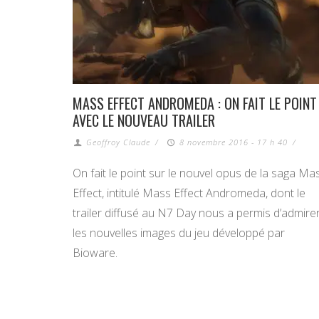
MASS EFFECT ANDROMEDA : ON FAIT LE POINT
AVEC LE NOUVEAU TRAILER
Geoffroy Claude
/
8 novembre 2016 - 17 h 40
/
On fait le point sur le nouvel opus de la saga Ma
Effect, intitulé Mass Effect Andromeda, dont le
trailer diffusé au N7 Day nous a permis d’admire
les nouvelles images du jeu développé par
Bioware.