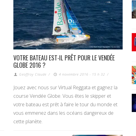
VOTRE BATEAU EST-IL PRÊT POUR LE VENDÉE
GLOBE 2016 ?
Geoffroy Claude
/
4 novembre 2016 - 15 h 32
/
Jouez avec nous sur Virtual Reggata et gagnez la
course Vendée Globe. Vous êtes le skipper et
votre bateau est prêt à faire le tour du monde et
vous emmenez dans les océans dangereux de
cette planète.