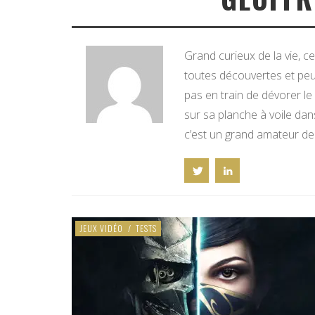
Grand curieux de la vie, c
toutes découvertes et peut
pas en train de dévorer le
sur sa planche à voile da
c’est un grand amateur de
JEUX VIDÉO
/
TESTS