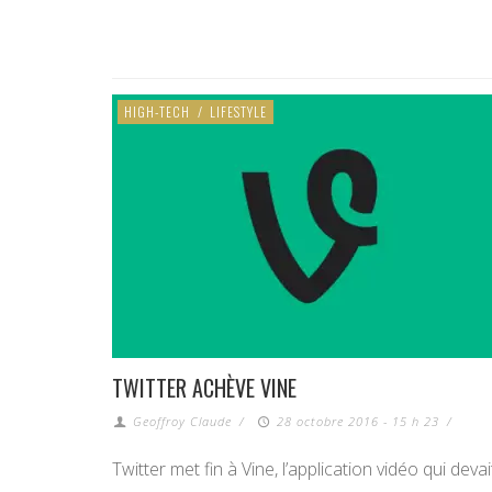
HIGH-TECH
/
LIFESTYLE
TWITTER ACHÈVE VINE
Geoffroy Claude
/
28 octobre 2016 - 15 h 23
/
Twitter met fin à Vine, l’application vidéo qui devai