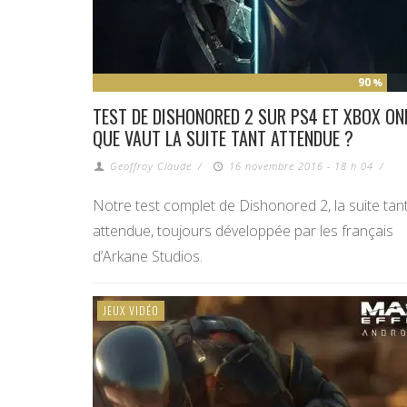
90
%
TEST DE DISHONORED 2 SUR PS4 ET XBOX ONE
QUE VAUT LA SUITE TANT ATTENDUE ?
Geoffroy Claude
/
16 novembre 2016 - 18 h 04
/
Notre test complet de Dishonored 2, la suite tan
attendue, toujours développée par les français
d’Arkane Studios.
JEUX VIDÉO