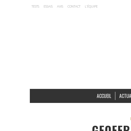
TESTS
ESSAIS
AVIS
CONTACT
L’ÉQUIPE
ACCUEIL
ACTUA
GEOFFR