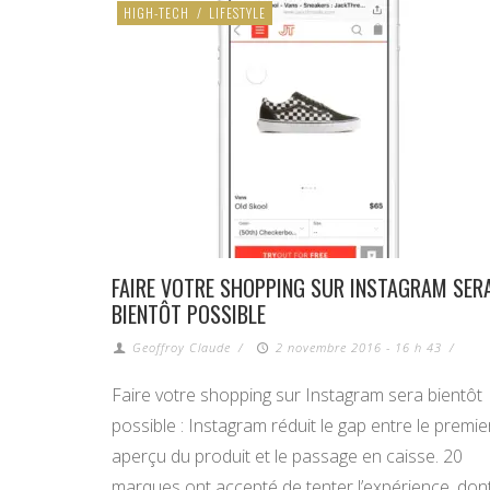
HIGH-TECH
/
LIFESTYLE
FAIRE VOTRE SHOPPING SUR INSTAGRAM SER
BIENTÔT POSSIBLE
Geoffroy Claude
/
2 novembre 2016 - 16 h 43
/
Faire votre shopping sur Instagram sera bientôt
possible : Instagram réduit le gap entre le premie
aperçu du produit et le passage en caisse. 20
marques ont accepté de tenter l’expérience, don