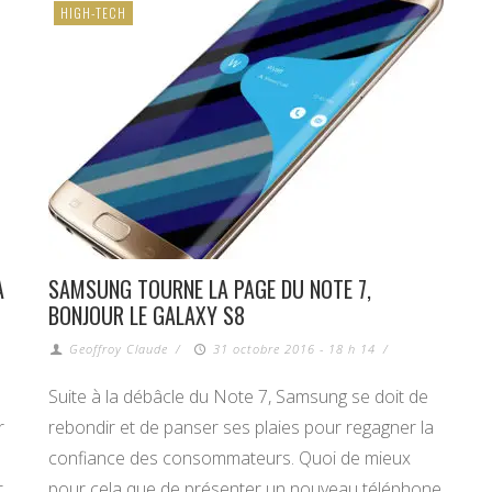
HIGH-TECH
A
SAMSUNG TOURNE LA PAGE DU NOTE 7,
BONJOUR LE GALAXY S8
Geoffroy Claude
/
31 octobre 2016 - 18 h 14
/
Suite à la débâcle du Note 7, Samsung se doit de
r
rebondir et de panser ses plaies pour regagner la
confiance des consommateurs. Quoi de mieux
t
pour cela que de présenter un nouveau téléphone