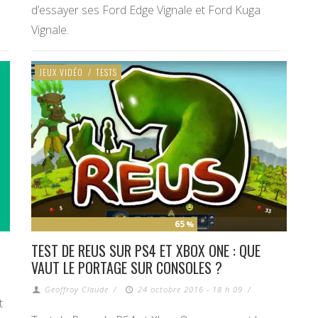
d’essayer ses Ford Edge Vignale et Ford Kuga
Vignale.
JEUX VIDÉO
/
TESTS
65
%
TEST DE REUS SUR PS4 ET XBOX ONE : QUE
VAUT LE PORTAGE SUR CONSOLES ?
Geoffroy Claude
/
24 octobre 2016 - 18 h 09
/
t