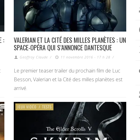
 :
VALERIAN ET LA CITÉ DES MILLES PLANÈTES : UN
SPACE-OPÉRA QUI S’ANNONCE DANTESQUE
Geoffroy Claude
/
11 novembre 2016 - 17 h 28
/
t
Le premier teaser trailer du prochain film de Luc
Besson, Valerian et la Cité des milles planètes est
arrivé.
JEUX VIDÉO
/
TESTS