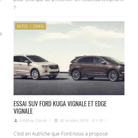
,
?
AUTOS
/
ESSAIS
e
ESSAI SUV FORD KUGA VIGNALE ET EDGE
VIGNALE
Geoffroy Claude
/
30 octobre 2016 - 8 h 00
/
C’est en Autriche que Ford nous a proposé