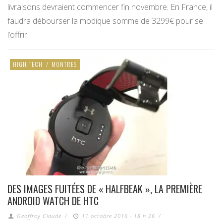
livraisons devraient commencer fin novembre. En France, il
faudra débourser la modique somme de 3299€ pour se
l’offrir.
HIGH-TECH
/
MONTRES
DES IMAGES FUITÉES DE « HALFBEAK », LA PREMIÈRE
ANDROID WATCH DE HTC
Geoffroy Claude
/
11 octobre 2016 - 18 h 26
/