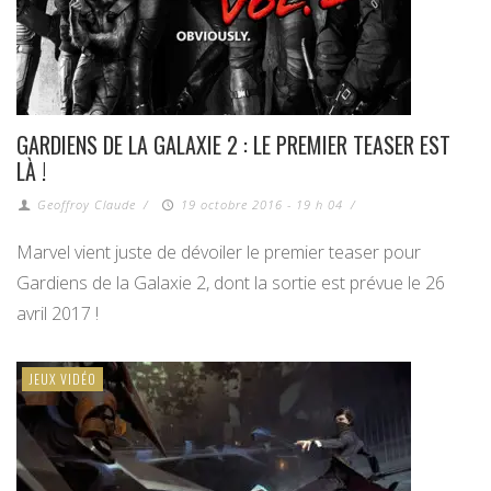
GARDIENS DE LA GALAXIE 2 : LE PREMIER TEASER EST
LÀ !
Geoffroy Claude
/
19 octobre 2016 - 19 h 04
/
Marvel vient juste de dévoiler le premier teaser pour
Gardiens de la Galaxie 2, dont la sortie est prévue le 26
avril 2017 !
JEUX VIDÉO