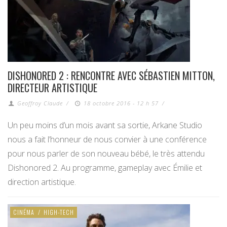
DISHONORED 2 : RENCONTRE AVEC SÉBASTIEN MITTON,
DIRECTEUR ARTISTIQUE
Geoffroy Claude
/
18 octobre 2016 - 12 h 57
/
Un peu moins d’un mois avant sa sortie, Arkane Studio
nous a fait l’honneur de nous convier à une conférence
pour nous parler de son nouveau bébé, le très attendu
Dishonored 2. Au programme, gameplay avec Émilie et
direction artistique.
CINÉMA
/
HIGH-TECH