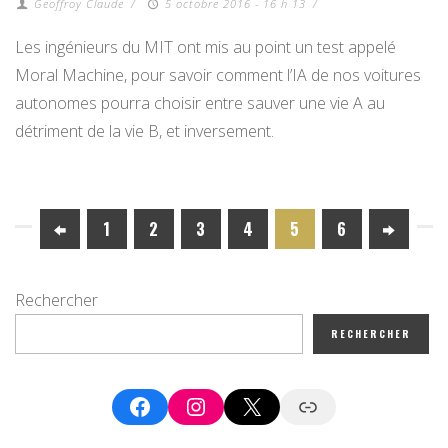
Geoffroy Claude
/
5 octobre 2016 - 16 h 13
/
Les ingénieurs du MIT ont mis au point un test appelé
Moral Machine, pour savoir comment l’IA de nos voitures
autonomes pourra choisir entre sauver une vie A au
détriment de la vie B, et inversement.
1
2
3
4
5
6
Rechercher
RECHERCHER
Facebook
Instagram
X
Google News