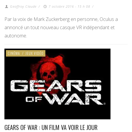
Geoffroy Claude
/
7 octobre 2016 - 15 h 08
/
Par la voix de Mark Zuckerberg en personne, Oculus a
annoncé un tout nouveau casque VR indépendant et
autonome.
CINÉMA
/
JEUX VIDÉO
GEARS OF WAR : UN FILM VA VOIR LE JOUR