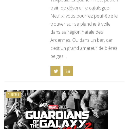
train de dévorer le catalogue
Netflix, vous pourrez peut-être le
trouver sur sa planche à voile
dans sa région natale des
Ardennes. Ou dans un bar, car
c’est un grand amateur de bières
belges…
CINÉMA