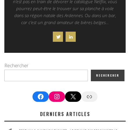
n’est pas en train de dévorer le catalogue Netflix, vous
pourrez peut-être le trouver sur sa planche à voile
dans sa région natale des Ardennes. Ou dans un bar,
car c’est un grand amateur de bières belges…
Rechercher
RECHERCHER
Facebook
Instagram
X
Google News
DERNIERS ARTICLES