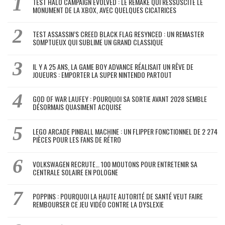
TEST HALO CAMPAIGN EVOLVED : LE REMAKE QUI RESSUSCITE LE
MONUMENT DE LA XBOX, AVEC QUELQUES CICATRICES
TEST ASSASSIN’S CREED BLACK FLAG RESYNCED : UN REMASTER
SOMPTUEUX QUI SUBLIME UN GRAND CLASSIQUE
IL Y A 25 ANS, LA GAME BOY ADVANCE RÉALISAIT UN RÊVE DE
JOUEURS : EMPORTER LA SUPER NINTENDO PARTOUT
GOD OF WAR LAUFEY : POURQUOI SA SORTIE AVANT 2028 SEMBLE
DÉSORMAIS QUASIMENT ACQUISE
LEGO ARCADE PINBALL MACHINE : UN FLIPPER FONCTIONNEL DE 2 274
PIÈCES POUR LES FANS DE RÉTRO
VOLKSWAGEN RECRUTE… 100 MOUTONS POUR ENTRETENIR SA
CENTRALE SOLAIRE EN POLOGNE
POPPINS : POURQUOI LA HAUTE AUTORITÉ DE SANTÉ VEUT FAIRE
REMBOURSER CE JEU VIDÉO CONTRE LA DYSLEXIE