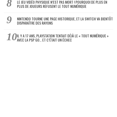
LE JEU VIDÉO PHYSIQUE N’EST PAS MORT ! POURQUOI DE PLUS EN
PLUS DE JOUEURS REFUSENT LE TOUT NUMÉRIQUE
NINTENDO TOURNE UNE PAGE HISTORIQUE, ET LA SWITCH VA BIENTÔT
DISPARAÎTRE DES RAYONS
IL Y A 17 ANS, PLAYSTATION TENTAIT DÉJÀ LE « TOUT NUMÉRIQUE »
AVEC LA PSP GO… ET C’ÉTAIT UN ÉCHEC