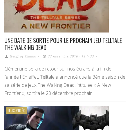
UNE DATE DE SORTIE POUR LE PROCHAIN JEU TELLTALE
THE WALKING DEAD
Geoffroy Claude
/
22 novembre 2016 - 19 h 33
/
Clémentine sera de retour sur nos écrans à la fin de
l’année ! En effet, Telltale a annoncé que la 3ème saison de
sa série de jeux The Walking Dead, intitulée « A New
Frontier », sortira le 20 décembre prochain.
JEUX VIDÉO