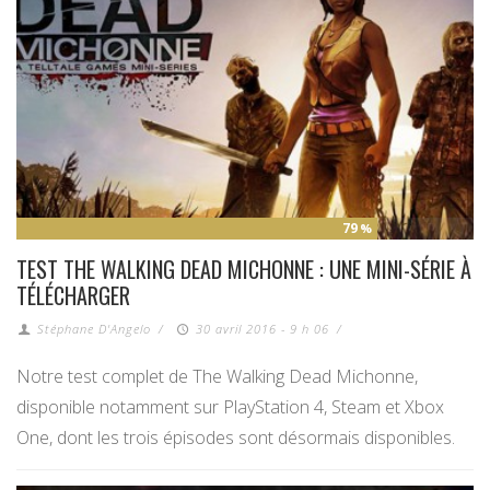
79
%
TEST THE WALKING DEAD MICHONNE : UNE MINI-SÉRIE À
TÉLÉCHARGER
Stéphane D'Angelo
/
30 avril 2016 - 9 h 06
/
Notre test complet de The Walking Dead Michonne,
disponible notamment sur PlayStation 4, Steam et Xbox
One, dont les trois épisodes sont désormais disponibles.