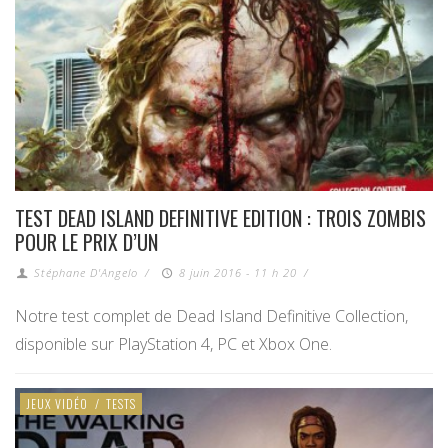
TEST DEAD ISLAND DEFINITIVE EDITION : TROIS ZOMBIS
POUR LE PRIX D’UN
Stéphane D'Angelo
/
8 juin 2016 - 11 h 20
/
Notre test complet de Dead Island Definitive Collection,
disponible sur PlayStation 4, PC et Xbox One.
JEUX VIDÉO
/
TESTS