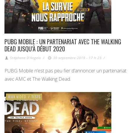
PUBG MOBILE : UN PARTENARIAT AVEC THE WALKING
DEAD JUSQU’À DÉBUT 2020
Stéphane D'Angelo
/
30 septembre 2019 - 17 h 23
/
PUBG Mobile n’est pas peu fier d’annoncer un partenariat
avec AMC et The Walking Dead.
JEUX VIDÉO
/
TESTS