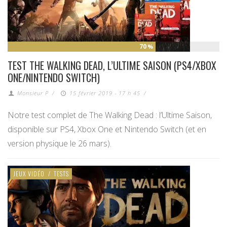
70
%
TEST THE WALKING DEAD, L’ULTIME SAISON (PS4/XBOX
ONE/NINTENDO SWITCH)
Monsieur P
/
15 février 2019 - 17 h 45
/
Notre test complet de The Walking Dead : l’Ultime Saison,
disponible sur PS4, Xbox One et Nintendo Switch (et en
version physique le 26 mars).
JEUX VIDÉO
/
TESTS