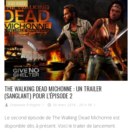
JEUX VIDÉO
THE WALKING DEAD MICHONNE : UN TRAILER
(SANGLANT) POUR L’ÉPISODE 2
Stéphane D'Angelo
/
30 mars 2016 - 20 h 08
/
Le second épisode de The Walking Dead Michonne est
disponible dès à présent. Voici le trailer de lancement.