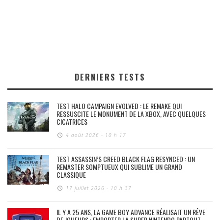
DERNIERS TESTS
TEST HALO CAMPAIGN EVOLVED : LE REMAKE QUI
RESSUSCITE LE MONUMENT DE LA XBOX, AVEC QUELQUES
CICATRICES
4 août 2026 - 10 h 17
TEST ASSASSIN’S CREED BLACK FLAG RESYNCED : UN
REMASTER SOMPTUEUX QUI SUBLIME UN GRAND
CLASSIQUE
17 juillet 2026 - 10 h 37
IL Y A 25 ANS, LA GAME BOY ADVANCE RÉALISAIT UN RÊVE
DE JOUEURS : EMPORTER LA SUPER NINTENDO PARTOUT