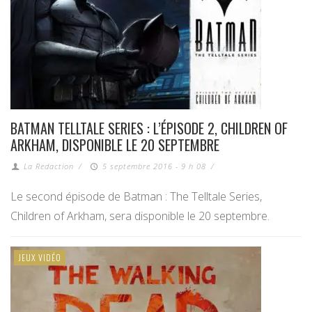
BATMAN TELLTALE SERIES : L’ÉPISODE 2, CHILDREN OF
ARKHAM, DISPONIBLE LE 20 SEPTEMBRE
La Redaction
/
5 septembre 2016 - 9 h 08
/
Le second épisode de Batman : The Telltale Series,
Children of Arkham, sera disponible le 20 septembre.
JEUX VIDÉO