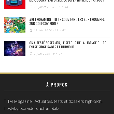
13 juillet 2026 - 14 h 48
#RÉTROGAMING : TU TE SOUVIENS… LES SCHTROUMPFS,
SUR COLECOVISION ?
19 juin 2026 - 19 h 02
ON A TESTÉ SCREAMER, LE RETOUR DE LA LICENCE CULTE
ENTRE RIDGE RACER ET BURNOUT
7 juin 2026 - 9 h 27
À PROPOS
THM Magazine : Actualités, tests et dossiers high-tech,
lifestyle, jeux vidéo, automobile…