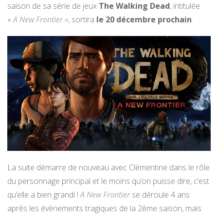
saison de sa série de jeux
The Walking Dead
, intitulée
«
A New Frontier »
, sortira
le 20 décembre prochain
.
La suite démarre de nouveau avec Clémentine dans le rôle
du personnage principal et le moins qu’on puisse dire, c’est
qu’elle a bien grandi !
A New Frontier
se déroule 4 ans
après les évènements tragiques de la 2ème saison, mais