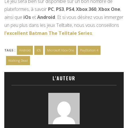
Le jeu sera bien sûr disponible sur un bon nombre de
plateformes, à savoir
PC
,
PS3
,
PS4
,
Xbox 360
,
Xbox One
,
ainsi que
iOs
et
Android
. Et si vous désirez vous immerger
un peu plus dans les jeux Telltalte, nous vous conseillons
l’excellent
Batman The Telltale Series
.
TAGS :
Android
iOS
Microsoft Xbox One
PlayStation 4
Walking Dead
L'AUTEUR