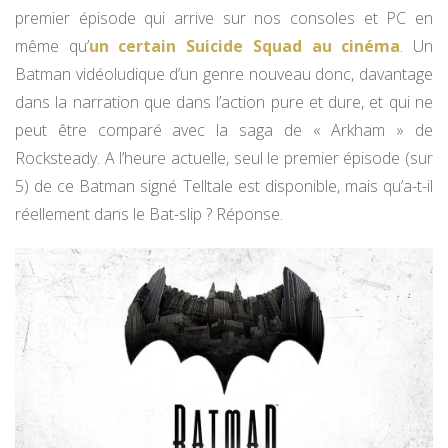
premier épisode qui arrive sur nos consoles et PC en
même qu’
un certain Suicide Squad au cinéma
. Un
Batman vidéoludique d’un genre nouveau donc, davantage
dans la narration que dans l’action pure et dure, et qui ne
peut être comparé avec la saga de « Arkham » de
Rocksteady. A l’heure actuelle, seul le premier épisode (sur
5) de ce Batman signé Telltale est disponible, mais qu’a-t-il
réellement dans le Bat-slip ? Réponse.