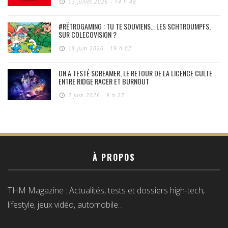
13 juillet 2026 - 14 h 48
#RÉTROGAMING : TU TE SOUVIENS… LES SCHTROUMPFS,
SUR COLECOVISION ?
19 juin 2026 - 19 h 02
ON A TESTÉ SCREAMER, LE RETOUR DE LA LICENCE CULTE
ENTRE RIDGE RACER ET BURNOUT
7 juin 2026 - 9 h 27
À PROPOS
THM Magazine : Actualités, tests et dossiers high-tech,
lifestyle, jeux vidéo, automobile…