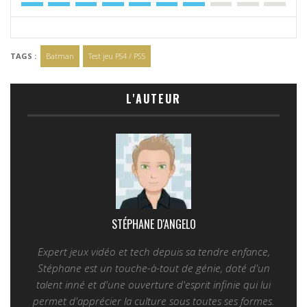
TAGS :
Batman
Test jeu PS4 / PS5
L'AUTEUR
STÉPHANE D'ANGELO
Expert jeux vidéo et tech depuis sa tendre enfance,
Stéphane est un touche-à-tout de génie, doté d'un
talent inné et d'une ouverture d'esprit infinie qui lui
permet d'apprécier la culture sous toutes ses formes.