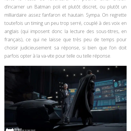
d’incarner un Batman poli et plutôt discret, ou plutôt un
milliardaire assez fanfaron et hautain. Sympa. On regrette
toutefois un timing un peu trop serré, couplé à des voix en
anglais (qui imposent donc la lecture des sous-titres, en
français), ce qui ne laisse que très peu de temps pour
choisir judicieusement sa réponse, si bien que l’on doit
parfois opter à la va-vite pour telle ou telle réponse.