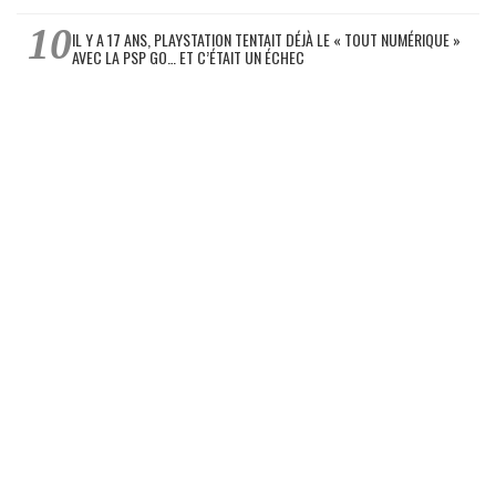
IL Y A 17 ANS, PLAYSTATION TENTAIT DÉJÀ LE « TOUT NUMÉRIQUE »
AVEC LA PSP GO… ET C’ÉTAIT UN ÉCHEC