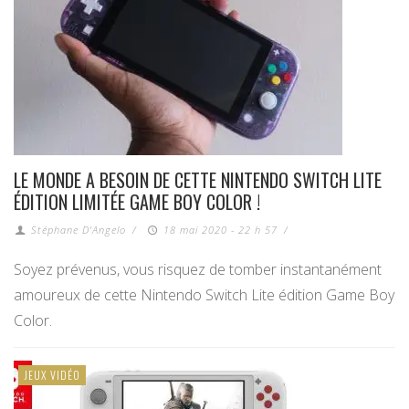
LE MONDE A BESOIN DE CETTE NINTENDO SWITCH LITE
ÉDITION LIMITÉE GAME BOY COLOR !
Stéphane D'Angelo
/
18 mai 2020 - 22 h 57
/
Soyez prévenus, vous risquez de tomber instantanément
amoureux de cette Nintendo Switch Lite édition Game Boy
Color.
JEUX VIDÉO