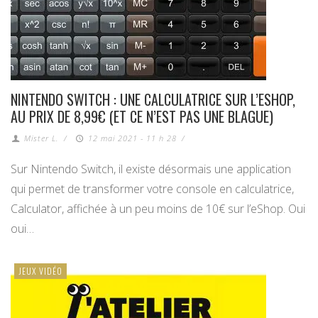
NINTENDO SWITCH : UNE CALCULATRICE SUR L’ESHOP,
AU PRIX DE 8,99€ (ET CE N’EST PAS UNE BLAGUE)
Mister L.
/
12 mai 2021 - 11 h 28
/
Sur Nintendo Switch, il existe désormais une application
qui permet de transformer votre console en calculatrice,
Calculator, affichée à un peu moins de 10€ sur l’eShop. Oui
oui…
JEUX VIDÉO