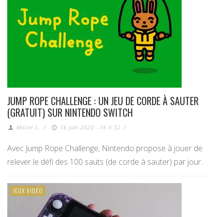
JUMP ROPE CHALLENGE : UN JEU DE CORDE À SAUTER
(GRATUIT) SUR NINTENDO SWITCH
Mister L.
/
16 juin 2020 - 16 h 52
/
Avec Jump Rope Challenge, Nintendo propose à jouer de
relever le défi des 100 sauts (de corde à sauter) par jour.
JEUX VIDÉO