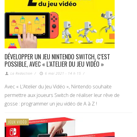
DÉVELOPPER UN JEU NINTENDO SWITCH, C’EST
POSSIBLE, AVEC « L’ATELIER DU JEU VIDÉO »
La Redaction
/
6 mai 2021 - 14 h 15
/
Avec « L’Atelier du Jeu Vidéo », Nintendo souhaite
permettre aux joueurs Switch de réaliser leur rêve de
gosse : programmer un jeu vidéo de A à Z !
JEUX VIDÉO