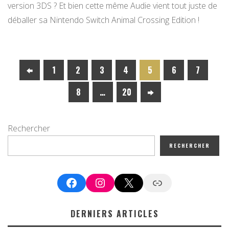
version 3DS ? Et bien cette même Audie vient tout juste de
déballer sa Nintendo Switch Animal Crossing Edition !
1
2
3
4
5
6
7
8
…
20
Rechercher
RECHERCHER
Facebook
Instagram
X
Google News
DERNIERS ARTICLES