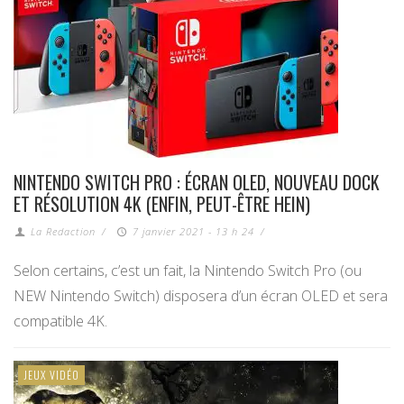
NINTENDO SWITCH PRO : ÉCRAN OLED, NOUVEAU DOCK
ET RÉSOLUTION 4K (ENFIN, PEUT-ÊTRE HEIN)
La Redaction
/
7 janvier 2021 - 13 h 24
/
Selon certains, c’est un fait, la Nintendo Switch Pro (ou
NEW Nintendo Switch) disposera d’un écran OLED et sera
compatible 4K.
JEUX VIDÉO