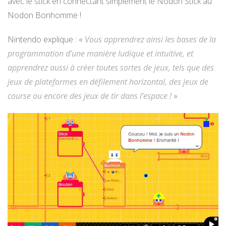
avec le stick en connectant simplement le Nodon Stick au
Nodon Bonhomme !
Nintendo explique : «
Vous apprendrez ainsi les bases de la
programmation d’une manière ludique et intuitive, et
apprendrez aussi à créer toutes sortes de jeux, tels que des
jeux de plateformes en défilement horizontal, des jeux de
course ou encore des jeux de tir dans l’espace !
»