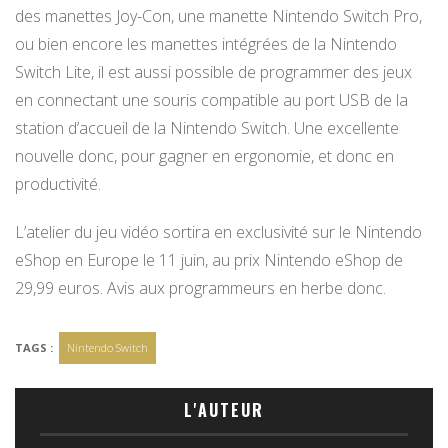
des manettes Joy-Con, une manette Nintendo Switch Pro,
ou bien encore les manettes intégrées de la Nintendo
Switch Lite, il est aussi possible de programmer des jeux
en connectant une souris compatible au port USB de la
station d’accueil de la Nintendo Switch. Une excellente
nouvelle donc, pour gagner en ergonomie, et donc en
productivité.
L’atelier du jeu vidéo sortira en exclusivité sur le Nintendo
eShop en Europe le 11 juin, au prix Nintendo eShop de
29,99 euros. Avis aux programmeurs en herbe donc.
TAGS :
Nintendo Switch
L'AUTEUR