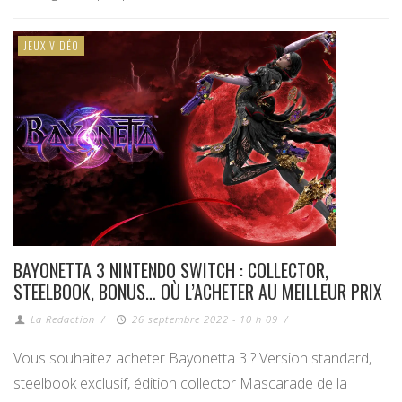
JEUX VIDÉO
BAYONETTA 3 NINTENDO SWITCH : COLLECTOR,
STEELBOOK, BONUS… OÙ L’ACHETER AU MEILLEUR PRIX
La Redaction
/
26 septembre 2022 - 10 h 09
/
Vous souhaitez acheter Bayonetta 3 ? Version standard,
steelbook exclusif, édition collector Mascarade de la