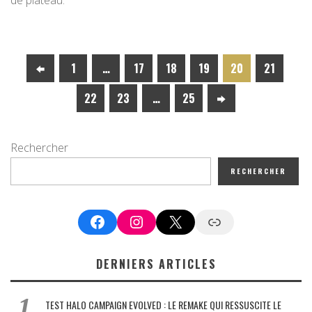
1
…
17
18
19
20
21
22
23
…
25
Rechercher
RECHERCHER
Facebook
Instagram
X
Google News
DERNIERS ARTICLES
TEST HALO CAMPAIGN EVOLVED : LE REMAKE QUI RESSUSCITE LE