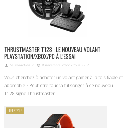
THRUSTMASTER T128 : LE NOUVEAU VOLANT
PLAYSTATION/XBOX/PC À L’ESSAI
La Redaction
/
8 novembre 2022 - 15 h 32
/
Vous cherchez à acheter un volant gamer à la fois fiable et
abordable ? Peut-être faudra-t-il songer à ce nouveau
T128 signé Thrustmaster.
LIFESTYLE