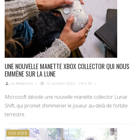
UNE NOUVELLE MANETTE XBOX COLLECTOR QUI NOUS
EMMÈNE SUR LA LUNE
La Redaction
/
12 octobre 2022 - 14 h 55
/
Microsoft dévoile une nouvelle manette collector Lunar
Shift, qui promet d’emmener le joueur au-delà de l’orbite
terrestre.
JEUX VIDÉO