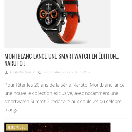
MONTBLANC LANCE UNE SMARTWATCH EN ÉDITION…
NARUTO !
La Redaction
/
27 octobre 2022 - 10 h 25
/
Pour fêter les 20 ans de la série Naruto, Montblanc lance
une nouvelle collection exclusive, avec notamment une
smartwatch Summit 3 redécoré aux couleurs du célèbre
manga.
JEUX VIDÉO