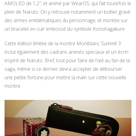
AMOLED de 1,2″, et animé par WearOS, qui fait toutefois le
plein de Naruto. On y retrouve notamment un boîtier gravé
des armes emblématiques du personnage, et montée sur
un bracelet en cuir embossé du symbole Konohagakure.
Cette édition limitée de la montre Montblanc Summit 3
inclut également des cadrans animés spéciaux et un écrin
inspiré de Naruto. Bref, tout pour faire de l’œil au fan de la
saga, même si ce dernier devra accepter de débourser
une petite fortune pour mettre la main sur cette nouvelle
montre.