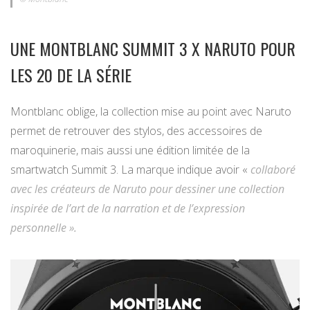
UNE MONTBLANC SUMMIT 3 X NARUTO POUR
LES 20 DE LA SÉRIE
Montblanc oblige, la collection mise au point avec Naruto
permet de retrouver des stylos, des accessoires de
maroquinerie, mais aussi une édition limitée de la
smartwatch Summit 3. La marque indique avoir «
collaboré
avec les créateurs de Naruto pour dessiner une collection
inspirée de l’art de la narration et de l’expression
personnelle ».