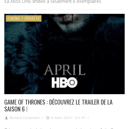
sa Xbox One, limitée à seulement 6 exemplaires.
CINÉMA
/
SÉRIES TV
GAME OF THRONES : DÉCOUVREZ LE TRAILER DE LA
SAISON 6 !
Richard Carbonnel
/
9 mars 2016 - 9 h 41
/