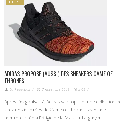
LIFESTYLE
ADIDAS PROPOSE (AUSSI) DES SNEAKERS GAME OF
THRONES
La Redaction
/
7 novembre 2018 - 16 h 08
/
Après DragonBall Z, Adidas va proposer une collection de
sneakers inspirées de Game of Thrones, avec une
première livrée à l’effigie de la Maison Targaryen.