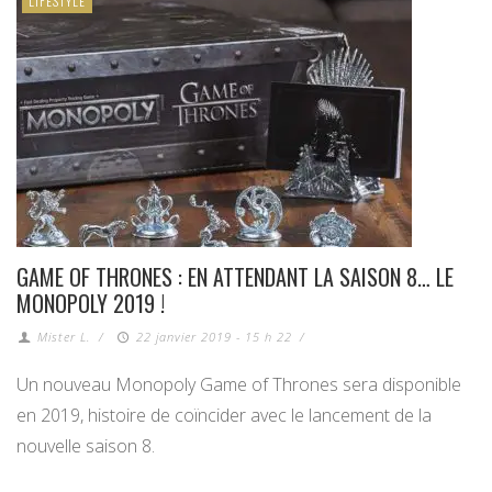
LIFESTYLE
GAME OF THRONES : EN ATTENDANT LA SAISON 8… LE
MONOPOLY 2019 !
Mister L.
/
22 janvier 2019 - 15 h 22
/
Un nouveau Monopoly Game of Thrones sera disponible
en 2019, histoire de coïncider avec le lancement de la
nouvelle saison 8.