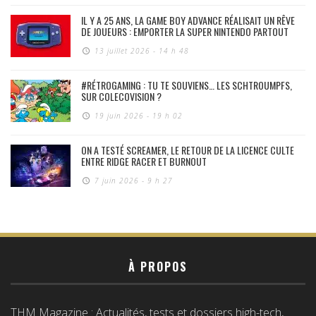
IL Y A 25 ANS, LA GAME BOY ADVANCE RÉALISAIT UN RÊVE
DE JOUEURS : EMPORTER LA SUPER NINTENDO PARTOUT
13 juillet 2026 - 14 h 48
#RÉTROGAMING : TU TE SOUVIENS… LES SCHTROUMPFS,
SUR COLECOVISION ?
19 juin 2026 - 19 h 02
ON A TESTÉ SCREAMER, LE RETOUR DE LA LICENCE CULTE
ENTRE RIDGE RACER ET BURNOUT
7 juin 2026 - 9 h 27
À PROPOS
THM Magazine : Actualités, tests et dossiers high-tech,