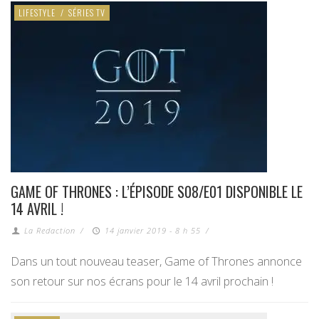
LIFESTYLE
/
SÉRIES TV
GAME OF THRONES : L’ÉPISODE S08/E01 DISPONIBLE LE
14 AVRIL !
La Redaction
/
14 janvier 2019 - 8 h 55
/
Dans un tout nouveau teaser, Game of Thrones annonce
son retour sur nos écrans pour le 14 avril prochain !