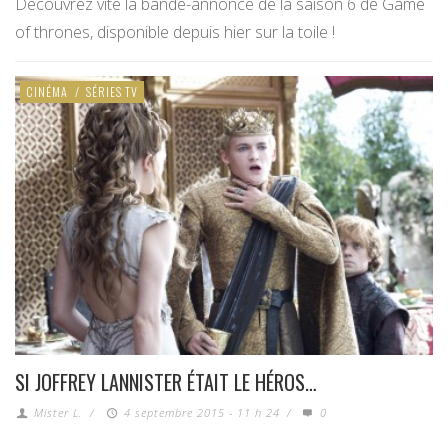
Découvrez vite la bande-annonce de la saison 6 de Game
of thrones, disponible depuis hier sur la toile !
CINÉMA
/
SÉRIES TV
SI JOFFREY LANNISTER ÉTAIT LE HÉROS…
Mister L.
/
4 septembre 2015 - 11 h 24
/
0