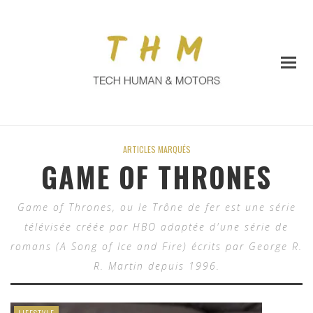
ARTICLES MARQUÉS
GAME OF THRONES
Game of Thrones, ou le Trône de fer est une série
télévisée créée par HBO adaptée d'une série de
romans (A Song of Ice and Fire) écrits par George R.
R. Martin depuis 1996.