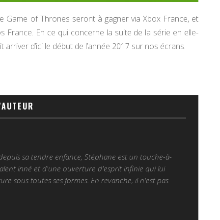
ne Game of Thrones seront à gagner via Xbox France, et
 France. En ce qui concerne la suite de la série en elle-
t arriver d’ici le début de l’année 2017 sur nos écrans.
'AUTEUR
 depuis sa tendre enfance, Stéphane est un touche-à-
alent inné et d'une ouverture d'esprit infinie qui lui
ure sous toutes ses formes. En revanche, il n'est pas