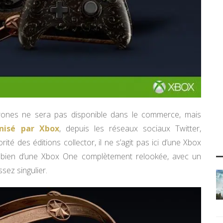
rones ne sera pas disponible dans le commerce, mais
nisé par Xbox
, depuis les réseaux sociaux Twitter,
té des éditions collector, il ne s’agit pas ici d’une Xbox
bien d’une Xbox One complètement relookée, avec un
ssez singulier.