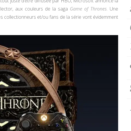
t tout juste d’être diffusée par HBO, Microsoft annonce la
llector, aux couleurs de la saga
Game of Thrones
. Une
les collectionneurs et/ou fans de la série vont évidemment