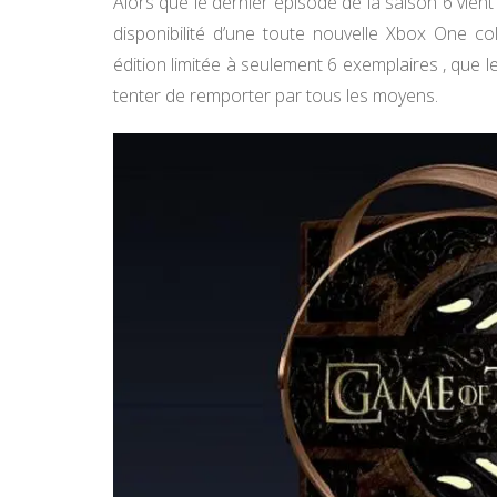
Alors que le dernier épisode de la saison 6 vien
disponibilité d’une toute nouvelle Xbox One co
édition limitée à seulement 6 exemplaires , que 
tenter de remporter par tous les moyens.