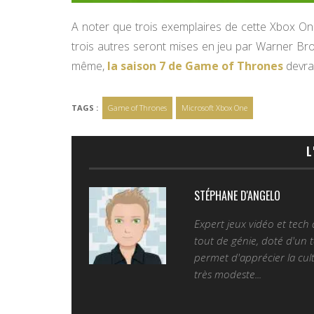
A noter que trois exemplaires de cette Xbox O
trois autres seront mises en jeu par Warner Bros
même,
la saison 7 de Game of Thrones
devrai
TAGS :
Game of Thrones
Microsoft Xbox One
L
STÉPHANE D'ANGELO
Expert jeux vidéo et tech
tout de génie, doté d'un t
permet d'apprécier la cult
très modeste...