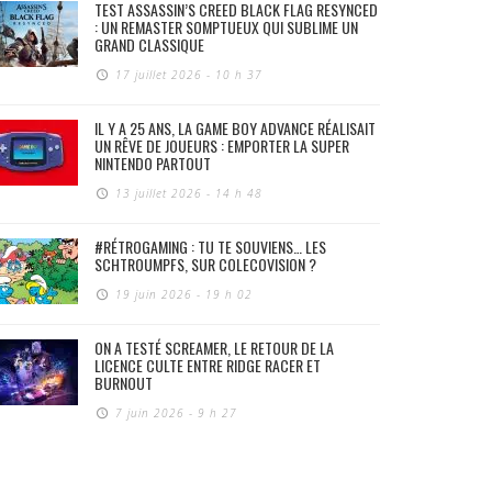
TEST ASSASSIN’S CREED BLACK FLAG RESYNCED
: UN REMASTER SOMPTUEUX QUI SUBLIME UN
GRAND CLASSIQUE
17 juillet 2026 - 10 h 37
IL Y A 25 ANS, LA GAME BOY ADVANCE RÉALISAIT
UN RÊVE DE JOUEURS : EMPORTER LA SUPER
NINTENDO PARTOUT
13 juillet 2026 - 14 h 48
#RÉTROGAMING : TU TE SOUVIENS… LES
SCHTROUMPFS, SUR COLECOVISION ?
19 juin 2026 - 19 h 02
ON A TESTÉ SCREAMER, LE RETOUR DE LA
LICENCE CULTE ENTRE RIDGE RACER ET
BURNOUT
7 juin 2026 - 9 h 27