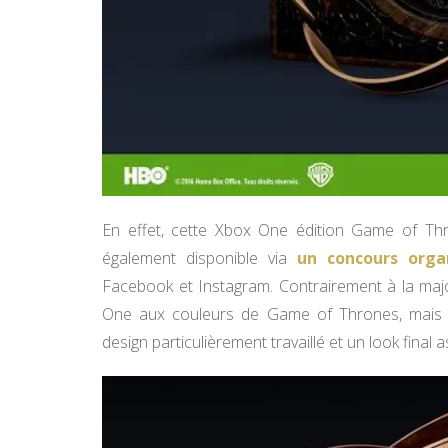
En effet, cette Xbox One édition Game of Th
également disponible via
un concours orga
Facebook et Instagram. Contrairement à la majori
One aux couleurs de Game of Thrones, mais 
design particulièrement travaillé et un look final a