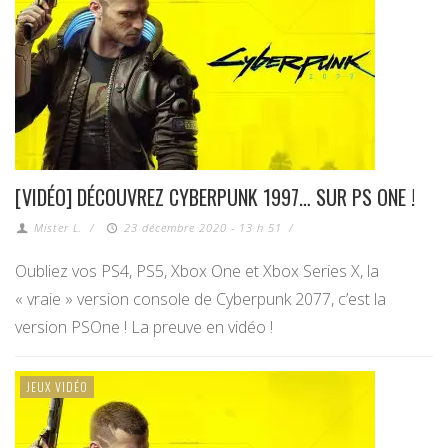
[VIDÉO] DÉCOUVREZ CYBERPUNK 1997… SUR PS ONE !
Mister L.
/
23 décembre 2020 - 13 h 51
/
Oubliez vos PS4, PS5, Xbox One et Xbox Series X, la
« vraie » version console de Cyberpunk 2077, c’est la
version PSOne ! La preuve en vidéo !
JEUX VIDÉO