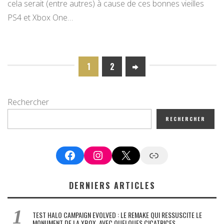
cela serait (entre autres) à cause de ces bonnes vieilles
PS4 et Xbox One…
1
2
Rechercher
RECHERCHER
Facebook
Instagram
X
Google News
DERNIERS ARTICLES
TEST HALO CAMPAIGN EVOLVED : LE REMAKE QUI RESSUSCITE LE
MONUMENT DE LA XBOX, AVEC QUELQUES CICATRICES