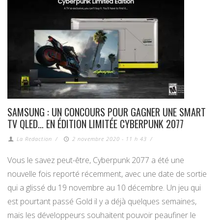
SAMSUNG : UN CONCOURS POUR GAGNER UNE SMART
TV QLED… EN ÉDITION LIMITÉE CYBERPUNK 2077
La Redaction
/
2 novembre 2020 - 11 h 43
/
Vous le savez peut-être, Cyberpunk 2077 a été une
nouvelle fois reporté récemment, avec une date de sortie
qui a glissé du 19 novembre au 10 décembre. Un jeu qui
est pourtant passé Gold il y a déjà quelques semaines,
mais les développeurs souhaitent pouvoir peaufiner le