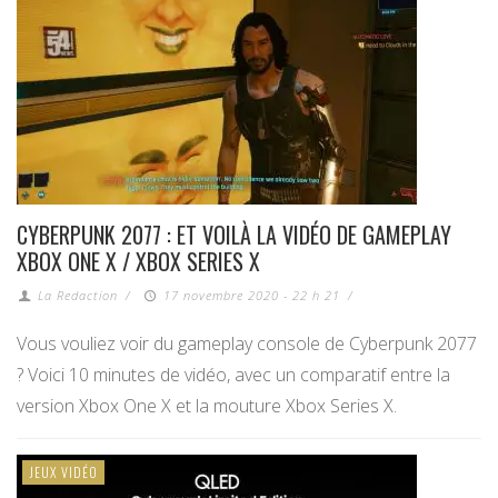
CYBERPUNK 2077 : ET VOILÀ LA VIDÉO DE GAMEPLAY
XBOX ONE X / XBOX SERIES X
La Redaction
/
17 novembre 2020 - 22 h 21
/
Vous vouliez voir du gameplay console de Cyberpunk 2077
? Voici 10 minutes de vidéo, avec un comparatif entre la
version Xbox One X et la mouture Xbox Series X.
JEUX VIDÉO