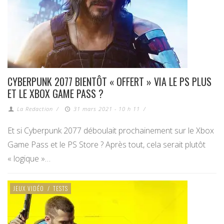
CYBERPUNK 2077 BIENTÔT « OFFERT » VIA LE PS PLUS
ET LE XBOX GAME PASS ?
La Redaction
/
31 mars 2021 - 10 h 11
/
Et si Cyberpunk 2077 déboulait prochainement sur le Xbox
Game Pass et le PS Store ? Après tout, cela serait plutôt
« logique »…
JEUX VIDÉO
/
TESTS