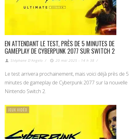
EN ATTENDANT LE TEST, PRÈS DE 5 MINUTES DE
GAMEPLAY DE CYBERPUNK 2077 SUR SWITCH 2
Stéphane D'Angelo
/
20 mai 2025 - 14 h 38
/
Le test arrivera prochainement, mais voici déjà près de 5
minutes de gameplay de Cyberpunk 2077 sur la nouvelle
Nintendo Switch 2.
JEUX VIDÉO