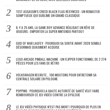
TEST ASSASSIN’S CREED BLACK FLAG RESYNCED : UN REMASTER
SOMPTUEUX QUI SUBLIME UN GRAND CLASSIQUE
IL Y A 25 ANS, LA GAME BOY ADVANCE RÉALISAIT UN RÊVE DE
JOUEURS : EMPORTER LA SUPER NINTENDO PARTOUT
GOD OF WAR LAUFEY : POURQUOI SA SORTIE AVANT 2028 SEMBLE
DÉSORMAIS QUASIMENT ACQUISE
LEGO ARCADE PINBALL MACHINE : UN FLIPPER FONCTIONNEL DE 2 274
PIÈCES POUR LES FANS DE RÉTRO
VOLKSWAGEN RECRUTE… 100 MOUTONS POUR ENTRETENIR SA
CENTRALE SOLAIRE EN POLOGNE
POPPINS : POURQUOI LA HAUTE AUTORITÉ DE SANTÉ VEUT FAIRE
REMBOURSER CE JEU VIDÉO CONTRE LA DYSLEXIE
LE JEU VIDÉO PHYSIQUE N’EST PAS MORT ! POURQUOI DE PLUS EN