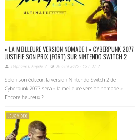
« LA MEILLEURE VERSION NOMADE ! » CYBERPUNK 2077
JUSTIFIE SON PRIX (FORT) SUR NINTENDO SWITCH 2
Stéphane D'Angelo
/
30 avril 2025 - 15 h 37
/
Selon son éditeur, la version Nintendo Switch 2 de
Cyberpunk 2077 sera « la meilleure version nomade ».
Encore heureux ?
JEUX VIDÉO