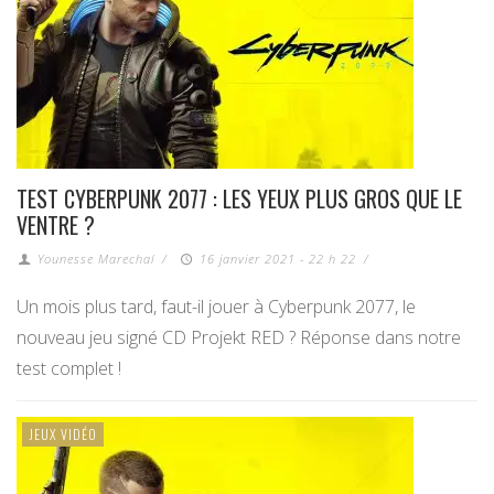
TEST CYBERPUNK 2077 : LES YEUX PLUS GROS QUE LE
VENTRE ?
Younesse Marechal
/
16 janvier 2021 - 22 h 22
/
Un mois plus tard, faut-il jouer à Cyberpunk 2077, le
nouveau jeu signé CD Projekt RED ? Réponse dans notre
test complet !
JEUX VIDÉO