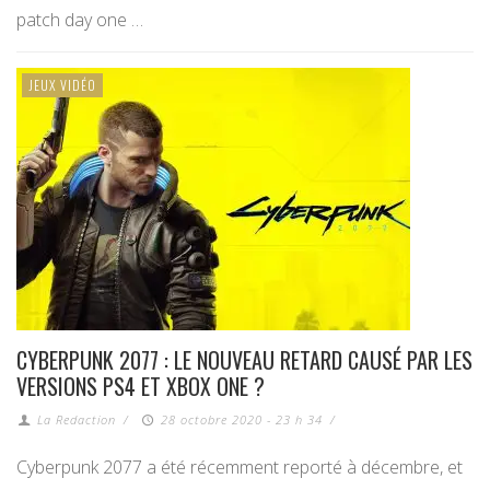
patch day one …
JEUX VIDÉO
CYBERPUNK 2077 : LE NOUVEAU RETARD CAUSÉ PAR LES
VERSIONS PS4 ET XBOX ONE ?
La Redaction
/
28 octobre 2020 - 23 h 34
/
Cyberpunk 2077 a été récemment reporté à décembre, et