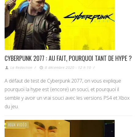
CYBERPUNK 2077 : AU FAIT, POURQUOI TANT DE HYPE ?
La Redaction
/
8 décembre 2020 - 12 h 10
/
A défaut de test de Cyberpunk 2077, on vous explique
pourquoi la hype est (encore) un souci, et pourquoi il
semble y avoir un vrai souci avec les versions PS4 et Xbox
du jeu.
JEUX VIDÉO