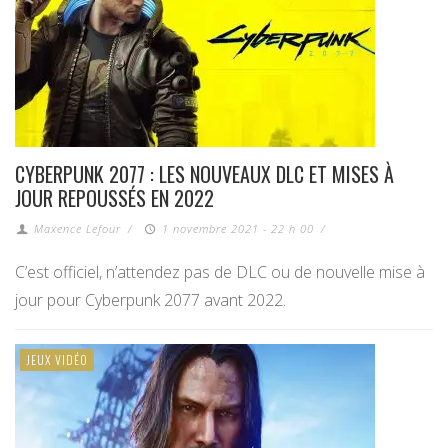
CYBERPUNK 2077 : LES NOUVEAUX DLC ET MISES À
JOUR REPOUSSÉS EN 2022
Maxence Lefour
/
1 novembre 2021 - 22 h 00
/
C’est officiel, n’attendez pas de DLC ou de nouvelle mise à
jour pour Cyberpunk 2077 avant 2022.
JEUX VIDÉO