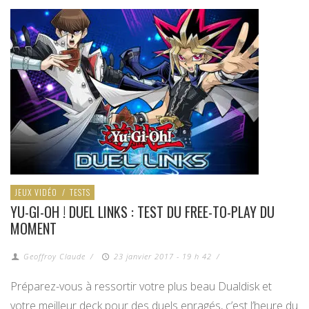
JEUX VIDÉO
/
TESTS
YU-GI-OH ! DUEL LINKS : TEST DU FREE-TO-PLAY DU
MOMENT
Geoffroy Claude
/
23 janvier 2017 - 19 h 42
/
Préparez-vous à ressortir votre plus beau Dualdisk et
votre meilleur deck pour des duels enragés, c’est l’heure du