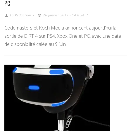
PC
La Redaction
/
26 janvier 2017 - 14 h 24
/
Codemasters et Koch Media annoncent aujourd’hui la
sortie de DiRT 4 sur PS4, Xbox One et PC, avec une date
de disponibilité calée au 9 juin.