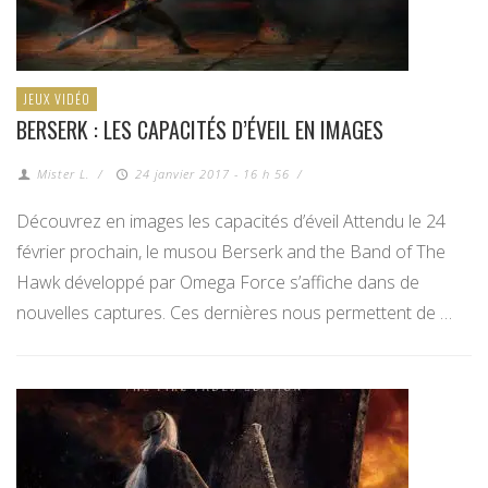
JEUX VIDÉO
BERSERK : LES CAPACITÉS D’ÉVEIL EN IMAGES
Mister L.
/
24 janvier 2017 - 16 h 56
/
Découvrez en images les capacités d’éveil Attendu le 24
février prochain, le musou Berserk and the Band of The
Hawk développé par Omega Force s’affiche dans de
nouvelles captures. Ces dernières nous permettent de …