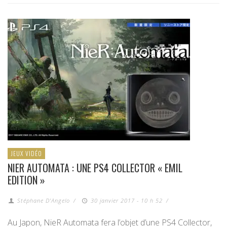
JEUX VIDÉO
NIER AUTOMATA : UNE PS4 COLLECTOR « EMIL
EDITION »
Stéphane D'Angelo
/
30 janvier 2017 - 10 h 52
/
Au Japon, NieR Automata fera l’objet d’une PS4 Collector,