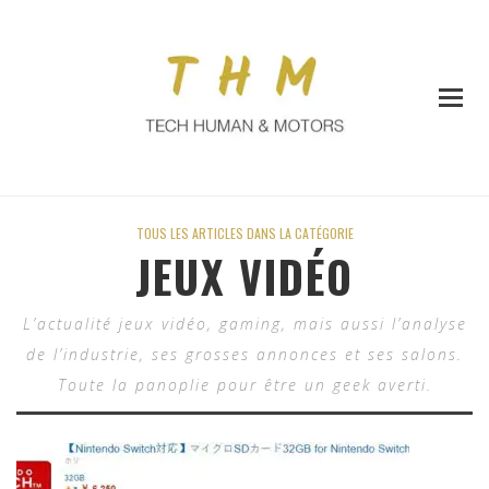
TOUS LES ARTICLES DANS LA CATÉGORIE
JEUX VIDÉO
L’actualité jeux vidéo, gaming, mais aussi l’analyse
de l’industrie, ses grosses annonces et ses salons.
Toute la panoplie pour être un geek averti.