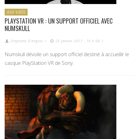
JEUX VIDÉO
PLAYSTATION VR : UN SUPPORT OFFICIEL AVEC
NUMSKULL
Stéphane D'Angelo
/
25 janvier 2017 - 10 h 58
/
Numskull dévoile un support officiel destiné à accueillir le
casque PlayStation VR de Sony.