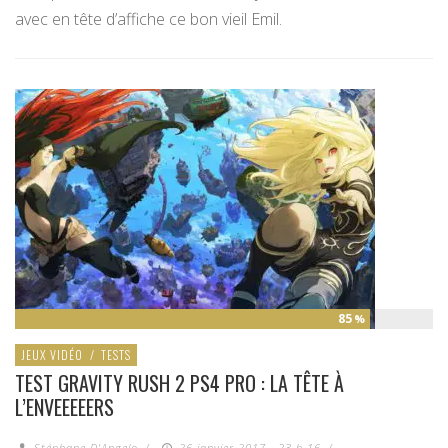
avec en tête d’affiche ce bon vieil Emil.
85
%
JEUX VIDÉO
/
TESTS
TEST GRAVITY RUSH 2 PS4 PRO : LA TÊTE À
L’ENVEEEEERS
Stéphane D'Angelo
/
26 janvier 2017 - 23 h 16
/