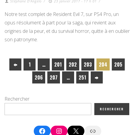
Stéphane D'Angelo
/
23 janvier 2017 - 17 h 01
/
Notre test complet de Resident Evil 7, sur PS4 Pro, un
opus résolument à part pour la saga, qui revient aux
origines de la peur, et du survival horror, quitte à en oublier
son patronyme.
1
…
201
202
203
204
205
206
207
…
251
Rechercher
RECHERCHER
Facebook
Instagram
X
Google News