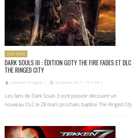
JEUX VIDÉO
DARK SOULS III : ÉDITION GOTY THE FIRE FADES ET DLC
THE RINGED CITY
Stéphane D'Angelo
/
24 janvier 2017 - 10 h 39
/
Les fans de Dark Souls 3 vont pouvoir découvrir un
nouveau DLC le 28 mars prochain, baptisé The Ringed City.