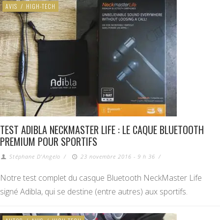
AVIS
/
HIGH-TECH
TEST ADIBLA NECKMASTER LIFE : LE CAQUE BLUETOOTH
PREMIUM POUR SPORTIFS
Stéphane D'Angelo
/
23 novembre 2016 - 9 h 36
/
Notre test complet du casque Bluetooth NeckMaster Life
signé Adibla, qui se destine (entre autres) aux sportifs.