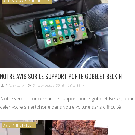
AUTOS
/
AVIS
/
HIGH-TECH
NOTRE AVIS SUR LE SUPPORT PORTE-GOBELET BELKIN
Mister L.
/
21 novembre 2016 - 16 h 38
/
Notre verdict concernant le support porte-gobelet Belkin, pour
caler votre smartphone dans votre voiture sans difficulté.
AVIS
/
HIGH-TECH