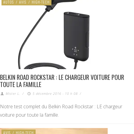
AUTOS
/
AVIS
/
HIGH-TECH
BELKIN ROAD ROCKSTAR : LE CHARGEUR VOITURE POUR
TOUTE LA FAMILLE
Mister L.
/
5 décembre 2016 - 10 h 08
/
Notre test complet du Belkin Road Rockstar : LE chargeur
voiture pour toute la famille.
AVIS
/
HIGH-TECH