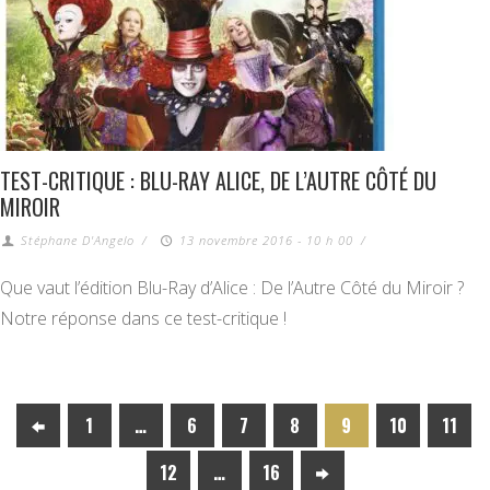
TEST-CRITIQUE : BLU-RAY ALICE, DE L’AUTRE CÔTÉ DU
MIROIR
Stéphane D'Angelo
/
13 novembre 2016 - 10 h 00
/
Que vaut l’édition Blu-Ray d’Alice : De l’Autre Côté du Miroir ?
Notre réponse dans ce test-critique !
1
…
6
7
8
9
10
11
12
…
16