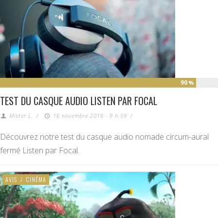
90
%
TEST DU CASQUE AUDIO LISTEN PAR FOCAL
Mister L.
/
16 novembre 2016 - 9 h 59
/
Découvrez notre test du casque audio nomade circum-aural
fermé Listen par Focal.
AVIS
/
CINÉMA