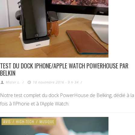
TEST DU DOCK IPHONE/APPLE WATCH POWERHOUSE PAR
BELKIN
Mister L.
/
18 novembre 2016 - 9 h 34
/
Notre test complet du dock PowerHouse de Belking, dédié à la
fois à l’iPhone et à l’Apple Watch.
AVIS
/
HIGH-TECH
/
MUSIQUE