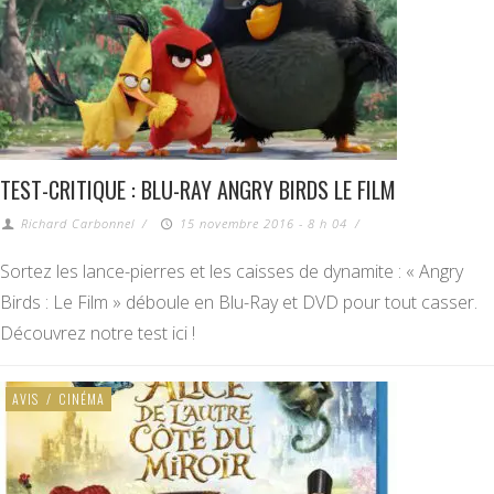
TEST-CRITIQUE : BLU-RAY ANGRY BIRDS LE FILM
Richard Carbonnel
/
15 novembre 2016 - 8 h 04
/
Sortez les lance-pierres et les caisses de dynamite : « Angry
Birds : Le Film » déboule en Blu-Ray et DVD pour tout casser.
Découvrez notre test ici !
AVIS
/
CINÉMA