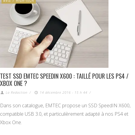
AVIS
/
HIGH-TECH
TEST SSD EMTEC SPEEDIN X600 : TAILLÉ POUR LES PS4 /
XBOX ONE ?
La Redaction
/
14 décembre 2016 - 15 h 44
/
Dans son catalogue, EMTEC propose un SSD SpeedIN X600,
compatible USB 3.0, et particulièrement adapté à nos PS4 et
Xbox One.