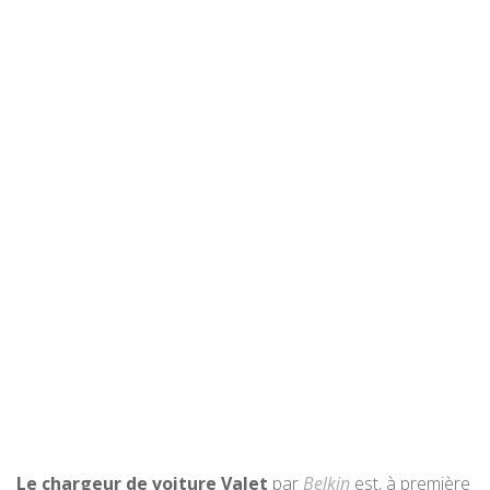
Le chargeur de voiture Valet
par
Belkin
est, à première