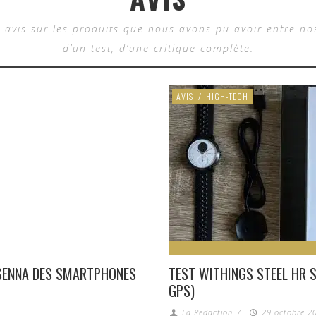
 avis sur les produits que nous avons pu avoir entre no
d’un test, d’une critique complète.
AVIS
/
HIGH-TECH
 SENNA DES SMARTPHONES
TEST WITHINGS STEEL HR S
GPS)
La Redaction
/
29 octobre 20