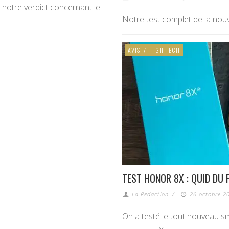
e notre verdict concernant le
Notre test complet de la nou
AVIS
/
HIGH-TECH
TEST HONOR 8X : QUID DU 
La Redaction
/
26 octobre 20
On a testé le tout nouveau s