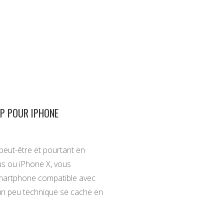
P POUR IPHONE
peut-être et pourtant en
lus ou iPhone X, vous
 smartphone compatible avec
 un peu technique se cache en