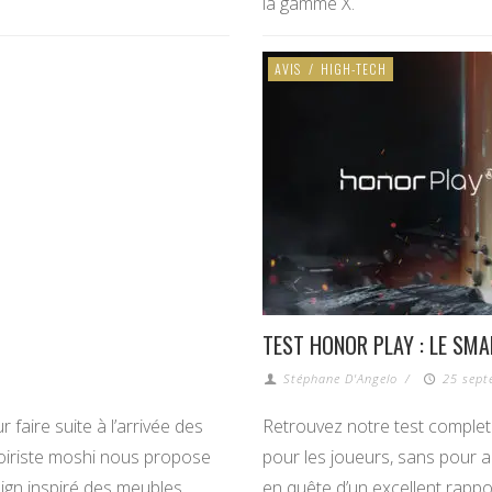
la gamme X.
AVIS
/
HIGH-TECH
TEST HONOR PLAY : LE SM
Stéphane D'Angelo
/
25 sept
faire suite à l’arrivée des
Retrouvez notre test comple
oiriste moshi nous propose
pour les joueurs, sans pour au
sign inspiré des meubles
en quête d’un excellent rappor