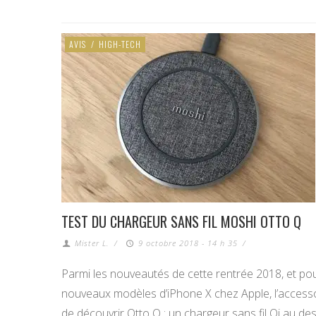
AVIS
/
HIGH-TECH
TEST DU CHARGEUR SANS FIL MOSHI OTTO Q
Mister L.
/
9 octobre 2018 - 14 h 35
/
Parmi les nouveautés de cette rentrée 2018, et pour 
nouveaux modèles d’iPhone X chez Apple, l’access
de découvrir Otto Q : un chargeur sans fil Qi au de