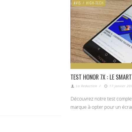
AVIS
/
HIGH-TECH
TEST HONOR 7X : LE SMART
La Redaction
/
17 janvier 20
Découvrez notre test complet
marque à opter pour un écran