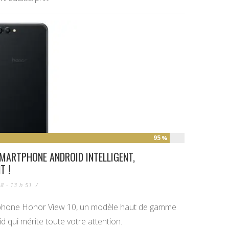
95
%
SMARTPHONE ANDROID INTELLIGENT,
T !
18 - 13 h 51
/
tphone Honor View 10, un modèle haut de gamme
d qui mérite toute votre attention.