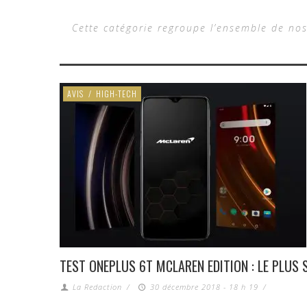
Cette catégorie regroupe l’ensemble de nos
AVIS
/
HIGH-TECH
TEST ONEPLUS 6T MCLAREN EDITION : LE PLUS
La Redaction
/
30 décembre 2018 - 18 h 19
/