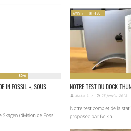
AVIS
/
HIGH-TECH
80
%
E IN FOSSIL », SOUS
NOTRE TEST DU DOCK THUN
Mister L.
/
25 janvier 2018 -
Notre test complet de la sta
 Skagen (division de Fossil
proposée par Belkin.