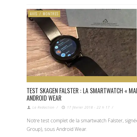
AVIS
/
MONTRES
TEST SKAGEN FALSTER : LA SMARTWATCH « MAD
ANDROID WEAR
La Redaction
/
17 février 2018 - 22 h 17
/
Notre test complet de la smartwatch Falster, signée
Group), sous Android Wear.