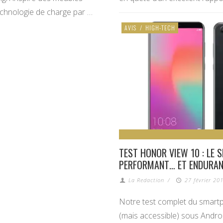
echnologie de charge par …
AVIS
/
HIGH-TECH
TEST HONOR VIEW 10 : LE 
PERFORMANT… ET ENDURAN
La Redaction
/
27 février 20
Notre test complet du smar
(mais accessible) sous Androi