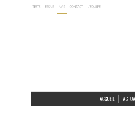
TESTS
ESSAIS
AVIS
CONTACT
L’ÉQUIPE
ACCUEIL
ACTUA