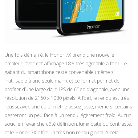
Une fois démarré, le Honor 7X prend une nouvelle
ampleur, avec cet affichage 18:9 très agréable à l’oeil. Le
gabarit du smartphone reste convenable (même si
inutilisable à une seule main), et ce format permet de
profiter d’une large dalle IPS de 6″ de diagonale, avec une
résolution de 2160 x 1080 pixels. A l’oeil, le rendu est très
réussi, avec une colorimétrie assez juste, même si certains
pesteront un peu face à un rendu légèrement froid. Aucun
souci en revanche côté définition, luminosité ou contraste,
et le Honor 7X offre un très bon rendu global. A cela