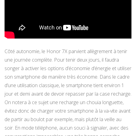
Côté autonomie, le Honor 7X parvient allègrement à tenir
une journée complète. Pour tenir deux jours, il faudra
songer à activer les options d’économie d’énergie et utiliser
son smartphone de manière très économe. Dans le cadre
d’une utilisation classique, le smartphone tient environ 1
jour et demi avant de devoir repasser par la case recharge.
On notera à ce sujet une recharge un chouia longuette,
évitez donc de charger votre smartphone à la va-vite avant
de partir au boulot par exemple, mais plutôt la veille au
soir. En mode téléphone, aucun souci à signaler, avec des