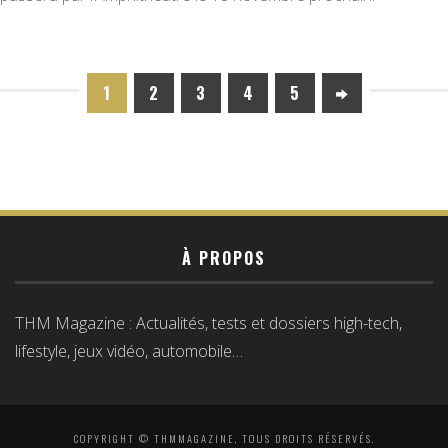
1
2
3
4
5
À PROPOS
THM Magazine : Actualités, tests et dossiers high-tech,
lifestyle, jeux vidéo, automobile…
COPYRIGHT © THMMAGAZINE, TOUS DROITS RÉSERVÉS.