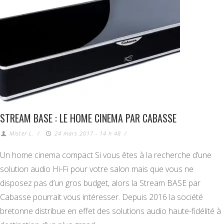
STREAM BASE : LE HOME CINEMA PAR CABASSE
Mister L.
/
24 mars 2017 - 14 h 48
/
Un home cinema compact Si vous êtes à la recherche d’une
solution audio Hi-Fi pour votre salon mais que vous ne
disposez pas d’un gros budget, alors la Stream BASE par
Cabasse pourrait vous intéresser. Depuis 2016 la société
bretonne distribue en effet des solutions audio haute-fidélité à