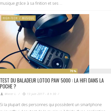
musique grâce à sa finition et ses …
HIGH-TECH
/
MUSIQUE
70
%
TEST DU BALADEUR LOTOO PAW 5000 : LA HIFI DANS LA
POCHE ?
Mister L.
/
13 juin 2017 - 8 h 30
/
Si la plupart des personnes qui possèdent un smartphone