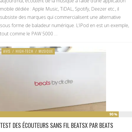
aujourd’hui, écoutent de la musique à l’aide d’une application
mobile dédiée : Apple Music, TiDAL, Spotify, Deezer etc., il
subsiste des marques qui commercialisent une alternative
sous forme de baladeur numérique. L’iPod en est un exemple,
tout comme le PAW 5000 …
AVIS
/
HIGH-TECH
/
MUSIQUE
90
%
TEST DES ÉCOUTEURS SANS FIL BEATSX PAR BEATS