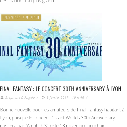
destination d’un plus grand …
JEUX VIDÉO
/
MUSIQUE
FINAL FANTASY : LE CONCERT 30TH ANNIVERSARY À LYON
Stéphane D'Angelo
/
8 février 2017 - 10 h 46
/
Bonne nouvelle pour les amateurs de Final Fantasy habitant à
Lyon, puisque le concert Distant Worlds 30th Anniversary
passera par l’Amphithéâtre le 18 novembre prochain.