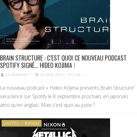
BRAIN STRUCTURE : C’EST QUOI CE NOUVEAU PODCAST
SPOTIFY SIGNÉ… HIDEO KOJIMA !
La Redaction
/
25 août 2022 - 16 h 34
/
Le nouveau podcast « Hideo Kojima presents Brain Structure”
sera lancé sur Spotify le 8 septembre prochain, en japonais
ainsi qu’en anglais. Mais c’est quoi au juste ?
LIFESTYLE
/
MUSIQUE