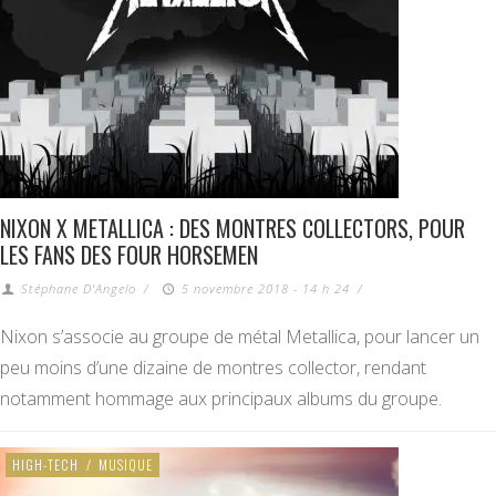
NIXON X METALLICA : DES MONTRES COLLECTORS, POUR
LES FANS DES FOUR HORSEMEN
Stéphane D'Angelo
/
5 novembre 2018 - 14 h 24
/
Nixon s’associe au groupe de métal Metallica, pour lancer un
peu moins d’une dizaine de montres collector, rendant
notamment hommage aux principaux albums du groupe.
HIGH-TECH
/
MUSIQUE