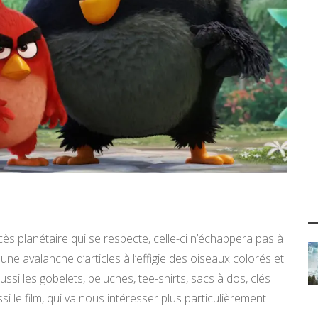
 planétaire qui se respecte, celle-ci n’échappera pas à
une avalanche d’articles à l’effigie des oiseaux colorés et
ussi les gobelets, peluches, tee-shirts, sacs à dos, clés
le film, qui va nous intéresser plus particulièrement