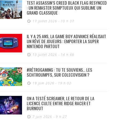
TEST ASSASSIN’S CREED BLACK FLAG RESYNCED
: UN REMASTER SOMPTUEUX QUI SUBLIME UN
GRAND CLASSIQUE
17 juillet 2026 - 10 h 37
IL Y A 25 ANS, LA GAME BOY ADVANCE RÉALISAIT
UN RÊVE DE JOUEURS : EMPORTER LA SUPER
NINTENDO PARTOUT
13 juillet 2026 - 14 h 48
#RÉTROGAMING : TU TE SOUVIENS… LES
SCHTROUMPFS, SUR COLECOVISION ?
19 juin 2026 - 19 h 02
ON A TESTÉ SCREAMER, LE RETOUR DE LA
LICENCE CULTE ENTRE RIDGE RACER ET
BURNOUT
7 juin 2026 - 9 h 27