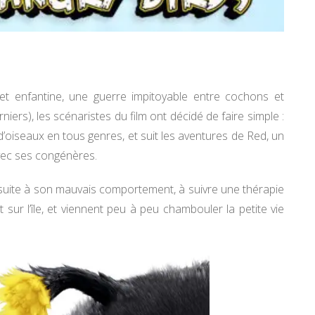
et enfantine, une guerre impitoyable entre cochons et
niers), les scénaristes du film ont décidé de faire simple :
 d’oiseaux en tous genres, et suit les aventures de Red, un
avec ses congénères.
suite à son mauvais comportement, à suivre une thérapie
sur l’île, et viennent peu à peu chambouler la petite vie