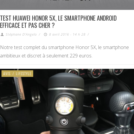
TEST HUAWEI HONOR 5X, LE SMARTPHONE ANDROID
EFFICACE ET PAS CHER ?
Stéphane D'Angelo
/
8 avril 2016 - 14 h 28
/
Notre test complet du smartphone Honor 5X, le smartphone
ambitieux et discret à seulement 229 euros.
AVIS
/
LIFESTYLE