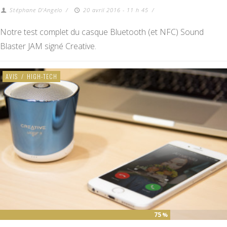
Stéphane D'Angelo
/
20 avril 2016 - 11 h 45
/
Notre test complet du casque Bluetooth (et NFC) Sound
Blaster JAM signé Creative.
AVIS
/
HIGH-TECH
75
%