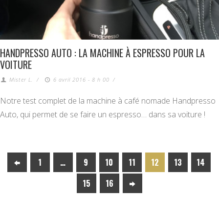
HANDPRESSO AUTO : LA MACHINE À ESPRESSO POUR LA
VOITURE
Mister L.
/
6 avril 2016 - 8 h 00
/
Notre test complet de la machine à café nomade Handpresso
Auto, qui permet de se faire un espresso… dans sa voiture !
1
…
9
10
11
12
13
14
15
16