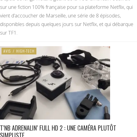
sur une fiction 100% française pour sa plateforme Netflix, qui
vient d’accoucher de Marseille, une série de 8 épisodes,
disponibles depuis quelques jours sur Netflix, et qui débarque
sur TF1.
AVIS
/
HIGH-TECH
T’NB ADRENALIN’ FULL HD 2 : UNE CAMÉRA PLUTÔT
SIMPLISTE