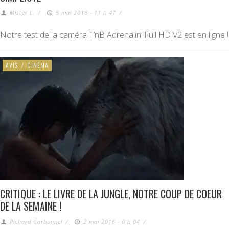
Mister L.
/
5 mai 2016 - 11 h 47
/
Notre test de la caméra T’nB Adrenalin’ Full HD V2 est en ligne !
AVIS
/
CINÉMA
CRITIQUE : LE LIVRE DE LA JUNGLE, NOTRE COUP DE COEUR
DE LA SEMAINE !
Richard Carbonnel
/
2 mai 2016 - 0 h 04
/