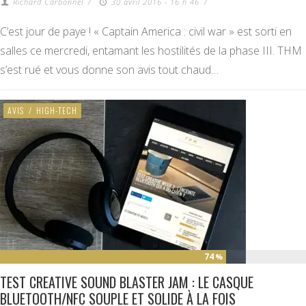
Richard Carbonnel
/
30 avril 2016 - 16 h 46
/
C’est jour de paye ! « Captain America : civil war » est sorti en
salles ce mercredi, entamant les hostilités de la phase III. THM
s’est rué et vous donne son avis tout chaud…
AVIS
/
HIGH-TECH
74
%
TEST CREATIVE SOUND BLASTER JAM : LE CASQUE
BLUETOOTH/NFC SOUPLE ET SOLIDE À LA FOIS