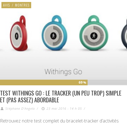
AVIS
/
MONTRES
69
%
TEST WITHINGS GO : LE TRACKER (UN PEU TROP) SIMPLE
ET (PAS ASSEZ) ABORDABLE
Stéphane D'Angelo
/
23 mai 2016 - 14 h 05
/
Retrouvez notre test complet du bracelet-tracker d’activités