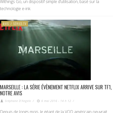
Withings Go, un dispositif simple d’utilisation, basé sur la
technologie e-ink.
AVIS
/
SÉRIES TV
MARSEILLE : LA SÉRIE ÉVÈNEMENT NETFLIX ARRIVE SUR TF1,
NOTRE AVIS
Stéphane D'Angelo
/
6 mai 2016 - 14 h 12
/
Depuis de longs mois, le géant de la VOD américain oeuvrait