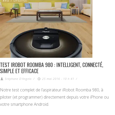
AVIS
/
LIFESTYLE
TEST IROBOT ROOMBA 980 : INTELLIGENT, CONNECTÉ,
SIMPLE ET EFFICACE
Stéphane D'Angelo
/
25 mai 2016 - 10 h 41
/
Notre test complet de l’aspirateur iRobot Roomba 980, à
piloter (et programmer) directement depuis votre iPhone ou
votre smartphone Android.