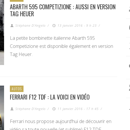
ABARTH 595 COMPETIZIONE : AUSSI EN VERSION
TAG HEUER
Stéphane D'Angelo
/
13 janvier 2016 - 9 h 23
/
La petite bombinette italienne Abarth 595
Competizione est disponible également en version
Tag Heuer.
AUTOS
FERRARI F12 TDF : LA VOICI EN VIDÉO
Stéphane D'Angelo
/
11 janvier 2016 - 17 h 45
/
Ferrari nous propose aujourd’hui de découvrir en
vidéo sa toute nouvelle (et sublime) F12 TDF.