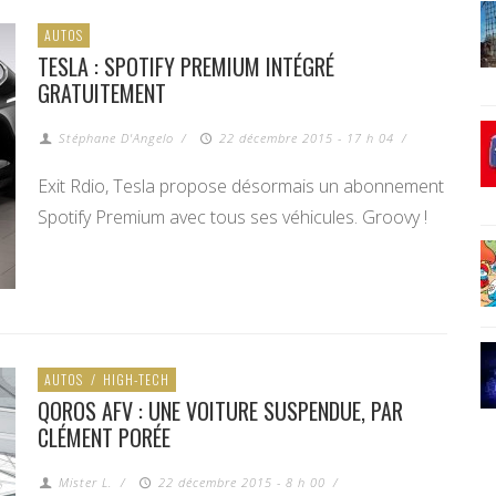
AUTOS
TESLA : SPOTIFY PREMIUM INTÉGRÉ
GRATUITEMENT
Stéphane D'Angelo
/
22 décembre 2015 - 17 h 04
/
Exit Rdio, Tesla propose désormais un abonnement
Spotify Premium avec tous ses véhicules. Groovy !
AUTOS
/
HIGH-TECH
QOROS AFV : UNE VOITURE SUSPENDUE, PAR
CLÉMENT PORÉE
Mister L.
/
22 décembre 2015 - 8 h 00
/