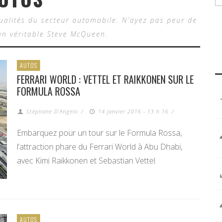
tualités du secteur automobile. N’ayez pas peur de
n véritable Steve McQueen.
AUTOS
FERRARI WORLD : VETTEL ET RAIKKONEN SUR LE
FORMULA ROSSA
Stéphane D'Angelo
/
14 janvier 2016 - 13 h 16
/
Embarquez pour un tour sur le Formula Rossa,
l’attraction phare du Ferrari World à Abu Dhabi,
avec Kimi Raikkonen et Sebastian Vettel.
AUTOS