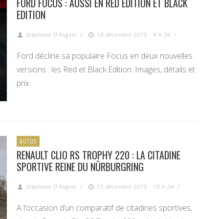
FORD FOCUS : AUSSI EN RED EDITION ET BLACK
EDITION
Stéphane D'Angelo
/
18 décembre 2015 - 9 h 36
/
Ford décline sa populaire Focus en deux nouvelles
versions : les Red et Black Edition. Images, détails et
prix.
AUTOS
RENAULT CLIO RS TROPHY 220 : LA CITADINE
SPORTIVE REINE DU NÜRBURGRING
Stéphane D'Angelo
/
15 décembre 2015 - 10 h 24
/
A l’occasion d’un comparatif de citadines sportives,