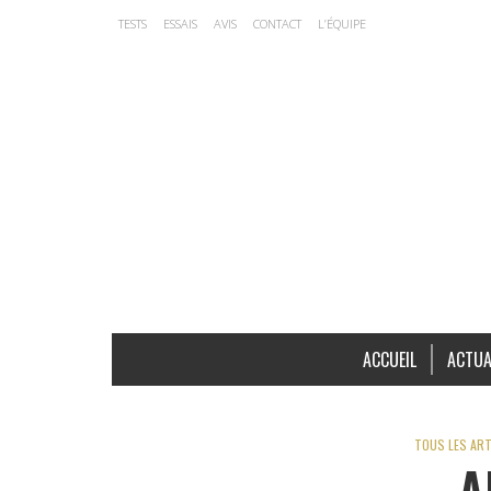
TESTS
ESSAIS
AVIS
CONTACT
L’ÉQUIPE
ACCUEIL
ACTUA
TOUS LES ART
A