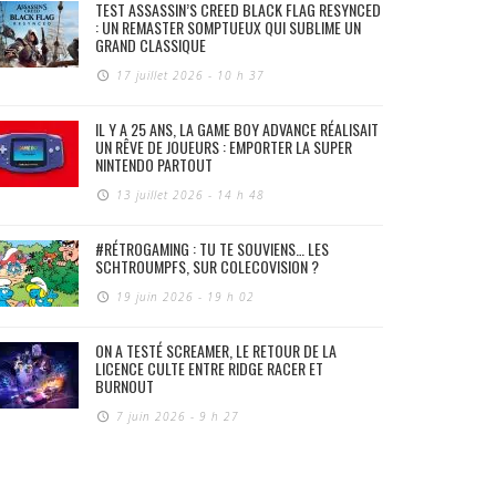
TEST ASSASSIN’S CREED BLACK FLAG RESYNCED
: UN REMASTER SOMPTUEUX QUI SUBLIME UN
GRAND CLASSIQUE
17 juillet 2026 - 10 h 37
IL Y A 25 ANS, LA GAME BOY ADVANCE RÉALISAIT
UN RÊVE DE JOUEURS : EMPORTER LA SUPER
NINTENDO PARTOUT
13 juillet 2026 - 14 h 48
#RÉTROGAMING : TU TE SOUVIENS… LES
SCHTROUMPFS, SUR COLECOVISION ?
19 juin 2026 - 19 h 02
ON A TESTÉ SCREAMER, LE RETOUR DE LA
LICENCE CULTE ENTRE RIDGE RACER ET
BURNOUT
7 juin 2026 - 9 h 27