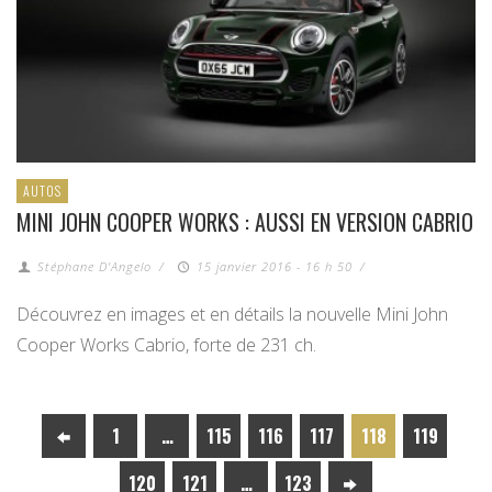
AUTOS
MINI JOHN COOPER WORKS : AUSSI EN VERSION CABRIO
Stéphane D'Angelo
/
15 janvier 2016 - 16 h 50
/
Découvrez en images et en détails la nouvelle Mini John
Cooper Works Cabrio, forte de 231 ch.
1
…
115
116
117
118
119
120
121
…
123