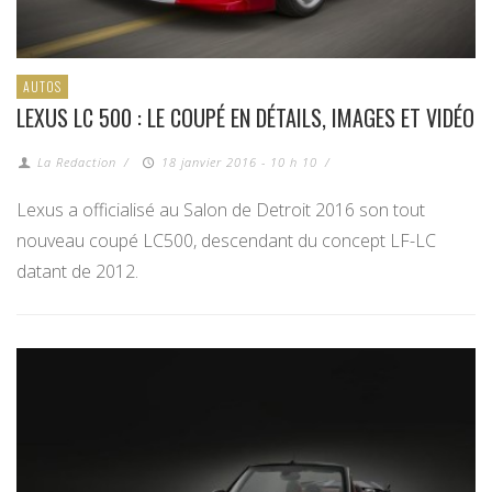
AUTOS
LEXUS LC 500 : LE COUPÉ EN DÉTAILS, IMAGES ET VIDÉO
La Redaction
/
18 janvier 2016 - 10 h 10
/
Lexus a officialisé au Salon de Detroit 2016 son tout
nouveau coupé LC500, descendant du concept LF-LC
datant de 2012.