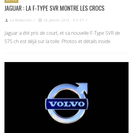
JAGUAR : LA F-TYPE SVR MONTRE LES CROCS
La Redaction
/
26 janvier 2016 - 9 h 07
/
Jaguar a été pris de court, et sa nouvelle F-Type SVR de
575 ch est déjà sur la toile. Photos et détails inside.