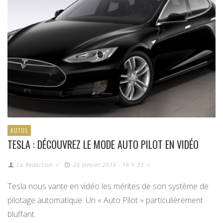
AUTOS
TESLA : DÉCOUVREZ LE MODE AUTO PILOT EN VIDÉO
La Redaction
/
26 janvier 2016 - 16 h 33
/
Tesla nous vante en vidéo les mérites de son système de
pilotage automatique. Un « Auto Pilot » particulièrement
bluffant.