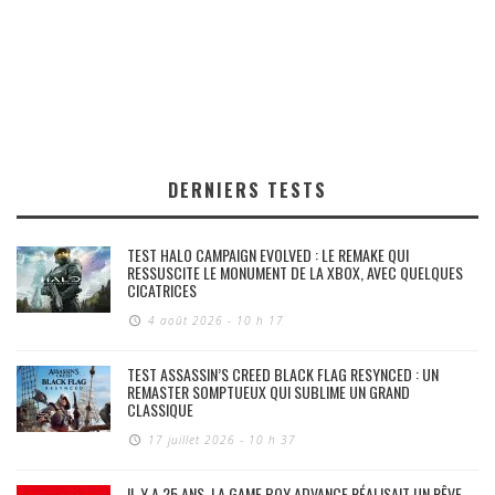
DERNIERS TESTS
TEST HALO CAMPAIGN EVOLVED : LE REMAKE QUI
RESSUSCITE LE MONUMENT DE LA XBOX, AVEC QUELQUES
CICATRICES
4 août 2026 - 10 h 17
TEST ASSASSIN’S CREED BLACK FLAG RESYNCED : UN
REMASTER SOMPTUEUX QUI SUBLIME UN GRAND
CLASSIQUE
17 juillet 2026 - 10 h 37
IL Y A 25 ANS, LA GAME BOY ADVANCE RÉALISAIT UN RÊVE