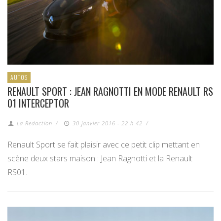
AUTOS
RENAULT SPORT : JEAN RAGNOTTI EN MODE RENAULT RS
01 INTERCEPTOR
La Redaction
/
30 janvier 2016 - 22 h 42
/
Renault Sport se fait plaisir avec ce petit clip mettant en
scène deux stars maison : Jean Ragnotti et la Renault
RS01.