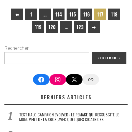
1
…
114
115
116
117
118
119
120
…
123
Rechercher
RECHERCHER
Facebook
Instagram
X
Google News
DERNIERS ARTICLES
TEST HALO CAMPAIGN EVOLVED : LE REMAKE QUI RESSUSCITE LE
MONUMENT DE LA XBOX, AVEC QUELQUES CICATRICES