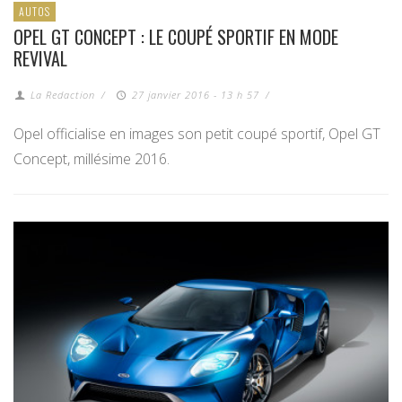
AUTOS
OPEL GT CONCEPT : LE COUPÉ SPORTIF EN MODE
REVIVAL
La Redaction
/
27 janvier 2016 - 13 h 57
/
Opel officialise en images son petit coupé sportif, Opel GT
Concept, millésime 2016.