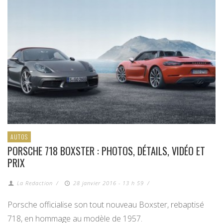
AUTOS
PORSCHE 718 BOXSTER : PHOTOS, DÉTAILS, VIDÉO ET
PRIX
La Redaction
/
28 janvier 2016 - 13 h 59
/
Porsche officialise son tout nouveau Boxster, rebaptisé
718, en hommage au modèle de 1957.