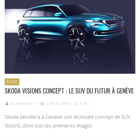
AUTOS
SKODA VISIONS CONCEPT : LE SUV DU FUTUR À GENÈVE
La Redaction
/
2 février 2016 - 22 h 18
/
Skoda dévoilera à Genève son étonnant concept de SUV
VisionS, dont voici les premières images.