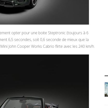
ment opter pour une boite Steptronic (toujours à 6
ement 6,5 secondes, soit 0,6 seconde de mieux que la
 Mini John Cooper Works Cabrio flirte avec les 240 km/h.