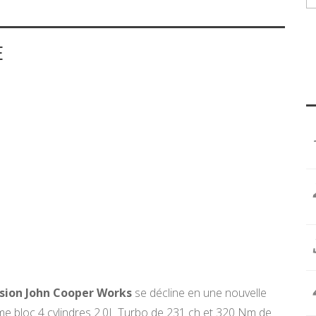
E
rsion John Cooper Works
se décline en une nouvelle
ême bloc 4 cylindres 2.0L Turbo de 231 ch et 320 Nm de