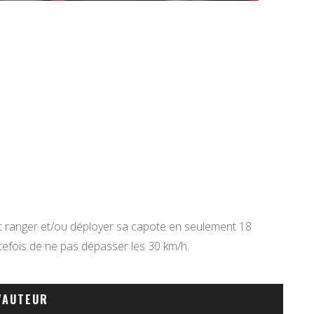
t ranger et/ou déployer sa capote en seulement 18
utefois de ne pas dépasser les 30 km/h.
'AUTEUR