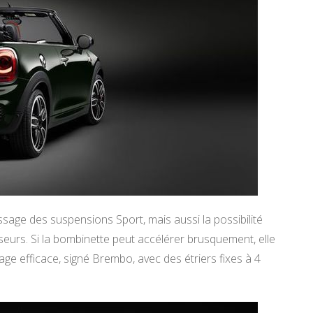
ssage des suspensions Sport, mais aussi la possibilité
eurs. Si la bombinette peut accélérer brusquement, elle
e efficace, signé Brembo, avec des étriers fixes à 4