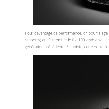
Pour davantage de performance, on pourra égale
rapports) qui fait tomber le 0 à 100 km/h à seul
génération précédente. En pointe, cette nouvelle