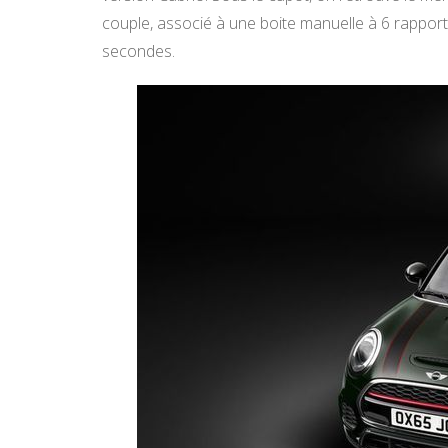
couple, associé à une boite manuelle à 6 rapport
secondes.