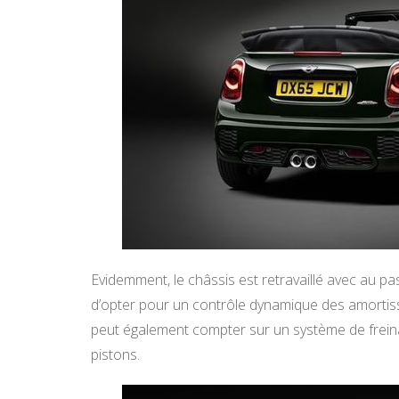
Evidemment, le châssis est retravaillé avec au pa
d’opter pour un contrôle dynamique des amortiss
peut également compter sur un système de freinag
pistons.