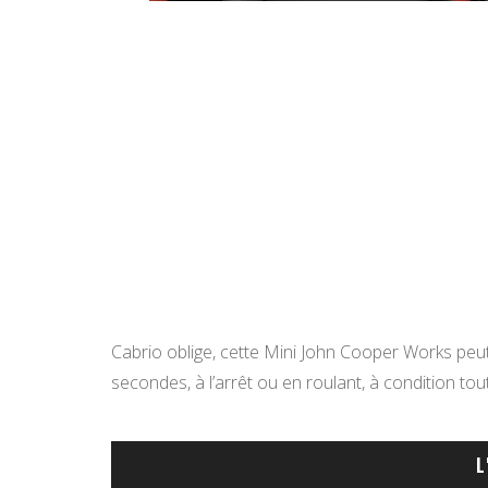
Cabrio oblige, cette Mini John Cooper Works peu
secondes, à l’arrêt ou en roulant, à condition to
L