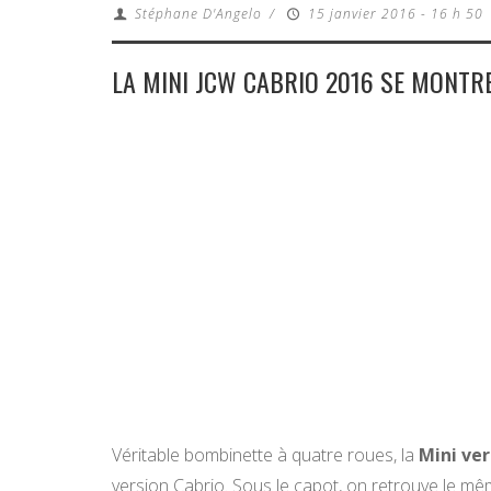
Stéphane D'Angelo
/
15 janvier 2016 - 16 h 50
LA MINI JCW CABRIO 2016 SE MONTR
Véritable bombinette à quatre roues, la
Mini ve
version Cabrio. Sous le capot, on retrouve le m