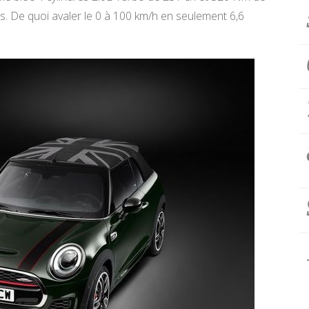
s. De quoi avaler le 0 à 100 km/h en seulement 6,6