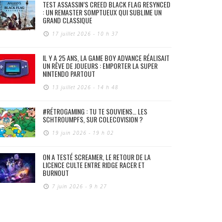
TEST ASSASSIN’S CREED BLACK FLAG RESYNCED
: UN REMASTER SOMPTUEUX QUI SUBLIME UN
GRAND CLASSIQUE
17 juillet 2026 - 10 h 37
IL Y A 25 ANS, LA GAME BOY ADVANCE RÉALISAIT
UN RÊVE DE JOUEURS : EMPORTER LA SUPER
NINTENDO PARTOUT
13 juillet 2026 - 14 h 48
#RÉTROGAMING : TU TE SOUVIENS… LES
SCHTROUMPFS, SUR COLECOVISION ?
19 juin 2026 - 19 h 02
ON A TESTÉ SCREAMER, LE RETOUR DE LA
LICENCE CULTE ENTRE RIDGE RACER ET
BURNOUT
7 juin 2026 - 9 h 27