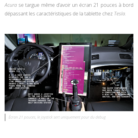
Acura
se targue même d’avoir un écran 21 pouces à bord
dépassant les caractéristiques de la tablette chez
Tesla
.
Écran 21 pouces, le joystick sert uniquement pour du debug