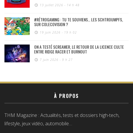
13 juillet 2026 - 14 h 48
#RÉTROGAMING : TU TE SOUVIENS… LES SCHTROUMPFS,
SUR COLECOVISION ?
19 juin 2026 - 19 h 02
ON A TESTÉ SCREAMER, LE RETOUR DE LA LICENCE CULTE
ENTRE RIDGE RACER ET BURNOUT
7 juin 2026 - 9 h 27
À PROPOS
THM Magazine : Actualités, tests et dossiers high-tech,
lifestyle, jeux vidéo, automobile…