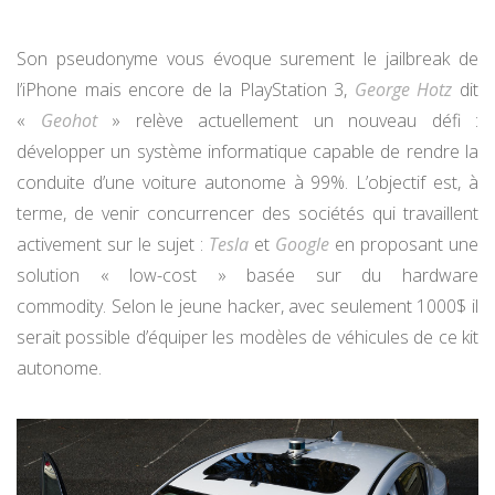
Son pseudonyme vous évoque surement le jailbreak de
l’iPhone mais encore de la PlayStation 3,
George Hotz
dit
«
Geohot
» relève actuellement un nouveau défi :
développer un système informatique capable de rendre la
conduite d’une voiture autonome à 99%. L’objectif est, à
terme, de venir concurrencer des sociétés qui travaillent
activement sur le sujet :
Tesla
et
Google
en proposant une
solution « low-cost » basée sur du hardware
commodity. Selon le jeune hacker, avec seulement 1000$ il
serait possible d’équiper les modèles de véhicules de ce kit
autonome.