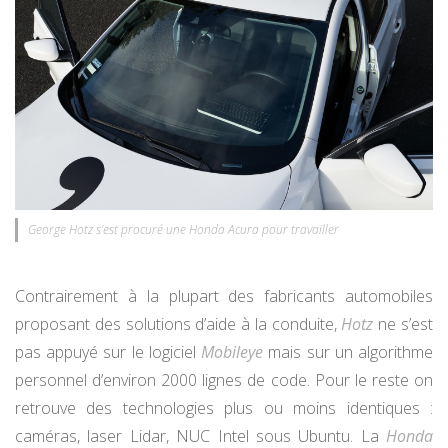
George Hotz s’est procuré une Honda Acura pour travailler
Contrairement à la plupart des fabricants automobiles
proposant des solutions d’aide à la conduite,
Hotz
ne s’est
pas appuyé sur le logiciel
Mobileye
mais sur un algorithme
personnel d’environ 2000 lignes de code. Pour le reste on
retrouve des technologies plus ou moins identiques :
caméras, laser Lidar, NUC Intel sous Ubuntu. La
Honda