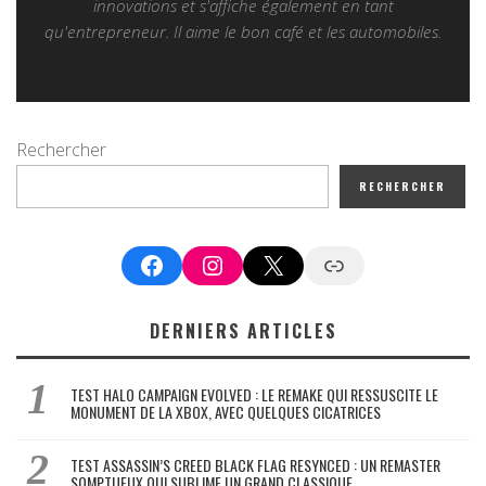
innovations et s'affiche également en tant
qu'entrepreneur. Il aime le bon café et les automobiles.
Rechercher
RECHERCHER
Facebook
Instagram
X
Google News
DERNIERS ARTICLES
TEST HALO CAMPAIGN EVOLVED : LE REMAKE QUI RESSUSCITE LE
MONUMENT DE LA XBOX, AVEC QUELQUES CICATRICES
TEST ASSASSIN’S CREED BLACK FLAG RESYNCED : UN REMASTER
SOMPTUEUX QUI SUBLIME UN GRAND CLASSIQUE