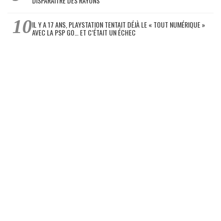
DISPARAÎTRE DES RAYONS
IL Y A 17 ANS, PLAYSTATION TENTAIT DÉJÀ LE « TOUT NUMÉRIQUE »
AVEC LA PSP GO… ET C’ÉTAIT UN ÉCHEC