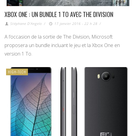
XBOX ONE : UN BUNDLE 1 TO AVEC THE DIVISION
Stéphane D'Angelo
/
17 janvier 2016 - 22 h 28
/
A l’occasion de la sortie de The Division, Microsoft
proposera un bundle incluant le jeu et la Xbox One en
version 1 To.
HIGH-TECH