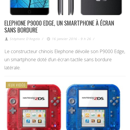
ELEPHONE P9000 EDGE, UN SMARTPHONE À ÉCRAN
SANS BORDURE
Stéphane D'Angelo
/
16 janvier 2016 - 9 h 26
/
Le constructeur chinois Elephone dévoile son P9000 Edge,
un smartphone doté d’un écran tactile sans bordure
latérale.
JEUX VIDÉO