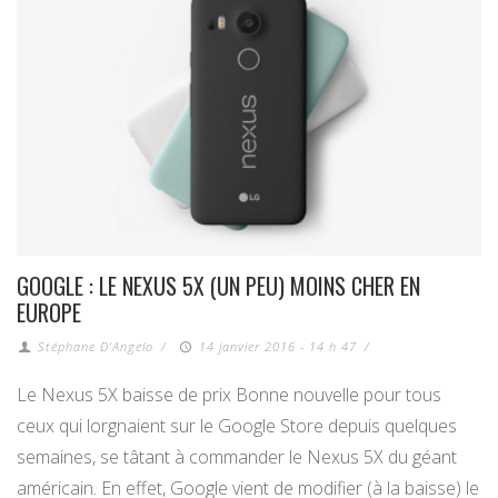
GOOGLE : LE NEXUS 5X (UN PEU) MOINS CHER EN
EUROPE
Stéphane D'Angelo
/
14 janvier 2016 - 14 h 47
/
Le Nexus 5X baisse de prix Bonne nouvelle pour tous
ceux qui lorgnaient sur le Google Store depuis quelques
semaines, se tâtant à commander le Nexus 5X du géant
américain. En effet, Google vient de modifier (à la baisse) le