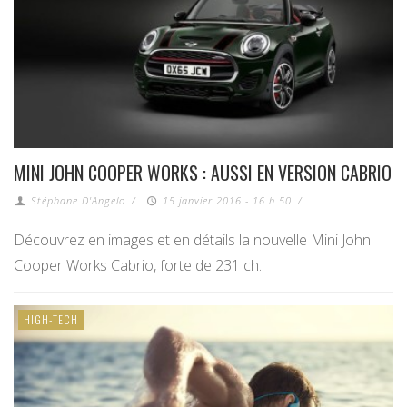
MINI JOHN COOPER WORKS : AUSSI EN VERSION CABRIO
Stéphane D'Angelo
/
15 janvier 2016 - 16 h 50
/
Découvrez en images et en détails la nouvelle Mini John
Cooper Works Cabrio, forte de 231 ch.
HIGH-TECH