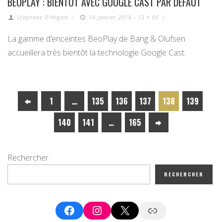
BEOPLAY : BIENTÔT AVEC GOOGLE CAST PAR DÉFAUT
Stéphane D'Angelo
/
14 janvier 2016 - 13 h 05
/
La gamme d’enceintes BeoPlay de Bang & Olufsen
accueillera très bientôt la technologie Google Cast.
1
…
135
136
137
138
139
140
141
…
165
Rechercher
RECHERCHER
Facebook
Instagram
X
Google News