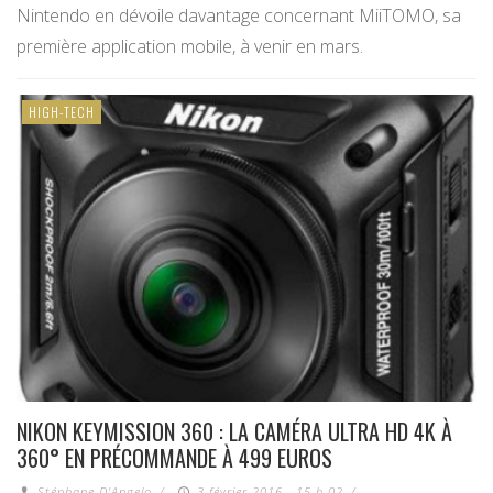
Nintendo en dévoile davantage concernant MiiTOMO, sa
première application mobile, à venir en mars.
HIGH-TECH
NIKON KEYMISSION 360 : LA CAMÉRA ULTRA HD 4K À
360° EN PRÉCOMMANDE À 499 EUROS
Stéphane D'Angelo
/
3 février 2016 - 15 h 02
/