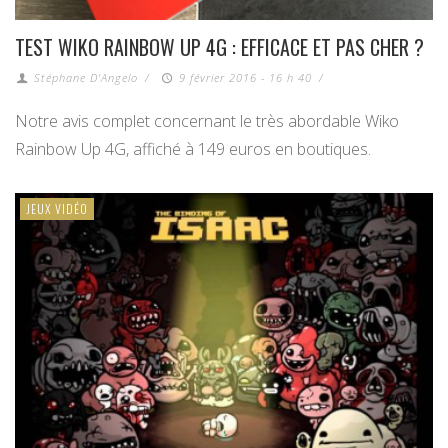
TEST WIKO RAINBOW UP 4G : EFFICACE ET PAS CHER ?
Stéphane D'Angelo
/
9 février 2016 - 16 h 40
/
Notre avis complet concernant le très abordable Wiko
Rainbow Up 4G, affiché à 149 euros en boutiques.
JEUX VIDÉO