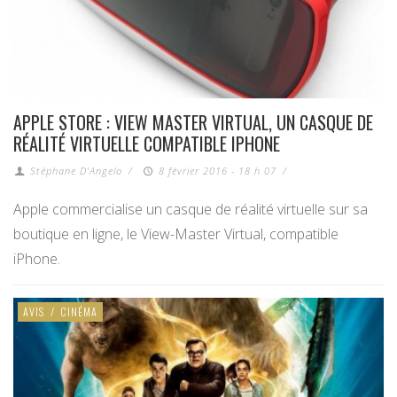
APPLE STORE : VIEW MASTER VIRTUAL, UN CASQUE DE
RÉALITÉ VIRTUELLE COMPATIBLE IPHONE
Stéphane D'Angelo
/
8 février 2016 - 18 h 07
/
Apple commercialise un casque de réalité virtuelle sur sa
boutique en ligne, le View-Master Virtual, compatible
iPhone.
AVIS
/
CINÉMA