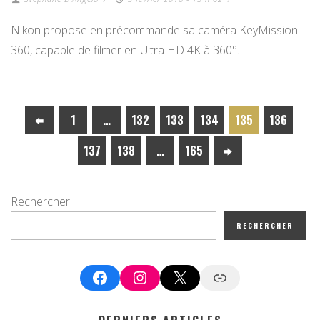
Nikon propose en précommande sa caméra KeyMission
360, capable de filmer en Ultra HD 4K à 360°.
1
…
132
133
134
135
136
137
138
…
165
Rechercher
RECHERCHER
Facebook
Instagram
X
Google News