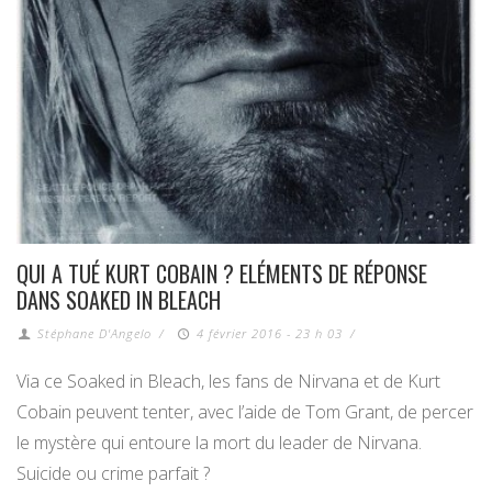
QUI A TUÉ KURT COBAIN ? ELÉMENTS DE RÉPONSE
DANS SOAKED IN BLEACH
Stéphane D'Angelo
/
4 février 2016 - 23 h 03
/
Via ce Soaked in Bleach, les fans de Nirvana et de Kurt
Cobain peuvent tenter, avec l’aide de Tom Grant, de percer
le mystère qui entoure la mort du leader de Nirvana.
Suicide ou crime parfait ?