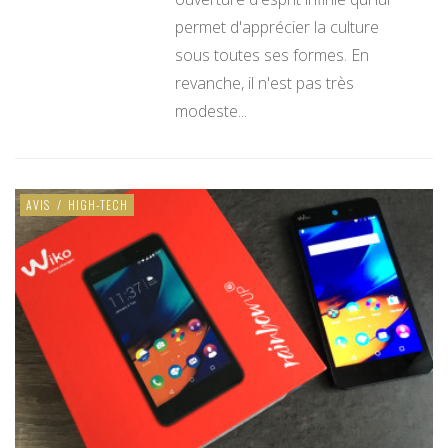
permet d'apprécier la culture
sous toutes ses formes. En
revanche, il n'est pas très
modeste...
AVIS
/
HIGH-TECH