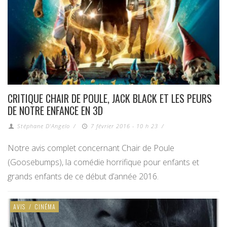
CRITIQUE CHAIR DE POULE, JACK BLACK ET LES PEURS
DE NOTRE ENFANCE EN 3D
Stéphane D'Angelo
/
7 février 2016 - 10 h 23
/
Notre avis complet concernant Chair de Poule
(Goosebumps), la comédie horrifique pour enfants et
grands enfants de ce début d’année 2016.
AVIS
/
CINÉMA