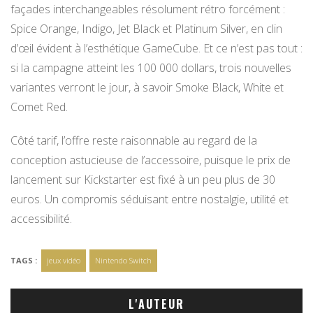
façades interchangeables résolument rétro forcément :
Spice Orange, Indigo, Jet Black et Platinum Silver, en clin
d’œil évident à l’esthétique GameCube. Et ce n’est pas tout :
si la campagne atteint les 100 000 dollars, trois nouvelles
variantes verront le jour, à savoir Smoke Black, White et
Comet Red.
Côté tarif, l’offre reste raisonnable au regard de la
conception astucieuse de l’accessoire, puisque le prix de
lancement sur Kickstarter est fixé à un peu plus de 30
euros. Un compromis séduisant entre nostalgie, utilité et
accessibilité.
TAGS :
jeux vidéo
Nintendo Switch
L'AUTEUR