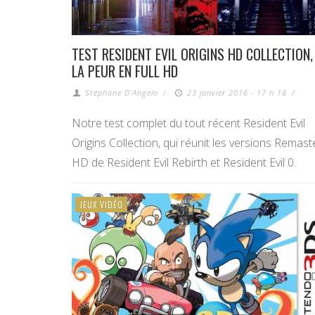
TEST RESIDENT EVIL ORIGINS HD COLLECTION,
LA PEUR EN FULL HD
Stéphane D'Angelo
/
23 janvier 2016 - 17 h 18
/
Notre test complet du tout récent Resident Evil
Origins Collection, qui réunit les versions Remast
HD de Resident Evil Rebirth et Resident Evil 0.
JEUX VIDÉO