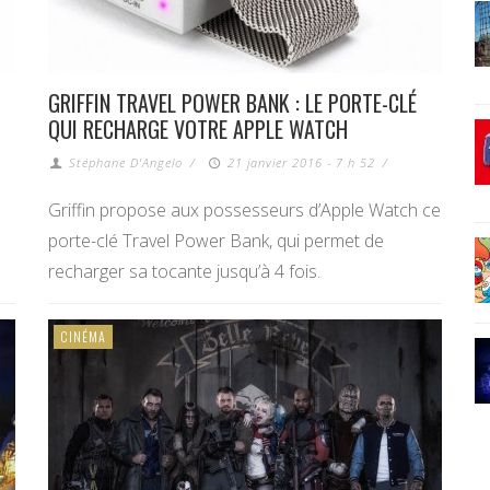
GRIFFIN TRAVEL POWER BANK : LE PORTE-CLÉ
QUI RECHARGE VOTRE APPLE WATCH
Stéphane D'Angelo
/
21 janvier 2016 - 7 h 52
/
Griffin propose aux possesseurs d’Apple Watch ce
porte-clé Travel Power Bank, qui permet de
recharger sa tocante jusqu’à 4 fois.
CINÉMA