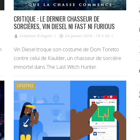
CRITIQUE : LE DERNIER CHASSEUR DE
SORCIÈRES, VIN DIESEL NI FAST NI FURIOUS
Stéphane D'Angelo
/
24 janvier 2016 - 10 h 56
/
n
Vin Diesel troque son costume de Dom Toretto
contre celui de Kaulder, un chasseur de sorcière
immortel dans The Last Witch Hunter.
LIFESTYLE