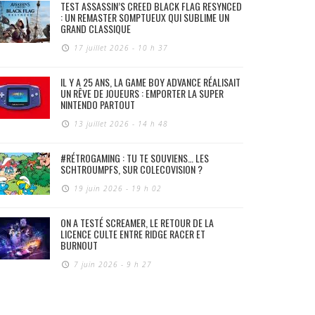
TEST ASSASSIN’S CREED BLACK FLAG RESYNCED
: UN REMASTER SOMPTUEUX QUI SUBLIME UN
GRAND CLASSIQUE
17 juillet 2026 - 10 h 37
IL Y A 25 ANS, LA GAME BOY ADVANCE RÉALISAIT
UN RÊVE DE JOUEURS : EMPORTER LA SUPER
NINTENDO PARTOUT
13 juillet 2026 - 14 h 48
#RÉTROGAMING : TU TE SOUVIENS… LES
SCHTROUMPFS, SUR COLECOVISION ?
19 juin 2026 - 19 h 02
ON A TESTÉ SCREAMER, LE RETOUR DE LA
LICENCE CULTE ENTRE RIDGE RACER ET
BURNOUT
7 juin 2026 - 9 h 27