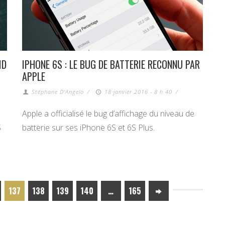
ID
IPHONE 6S : LE BUG DE BATTERIE RECONNU PAR
APPLE
Stéphane D'Angelo
/
18 janvier 2016 - 8 h 40
/
Apple a officialisé le bug d’affichage du niveau de
S
batterie sur ses iPhone 6S et 6S Plus.
137
138
139
140
…
165