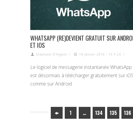
WHATSAPP (RE)DEVIENT GRATUIT SUR ANDRO
ET IOS
Stéphane D'Angelo
/
18 janvier 2016 - 15 h 25
/
Le logiciel de messagerie instantanée WhatsApp
est désormais à télécharger gratuitement sur iO
comme sur Android.
1
…
134
135
136