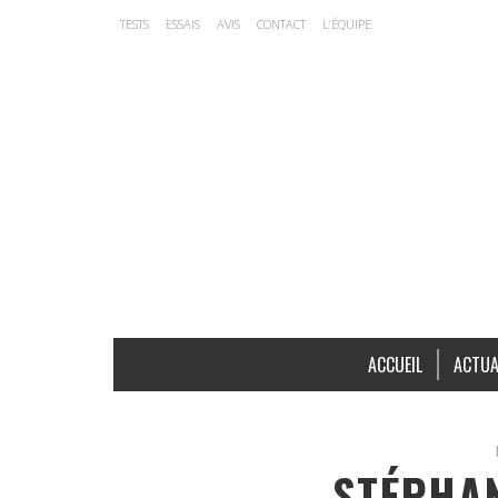
TESTS
ESSAIS
AVIS
CONTACT
L’ÉQUIPE
ACCUEIL
ACTUA
STÉPHAN