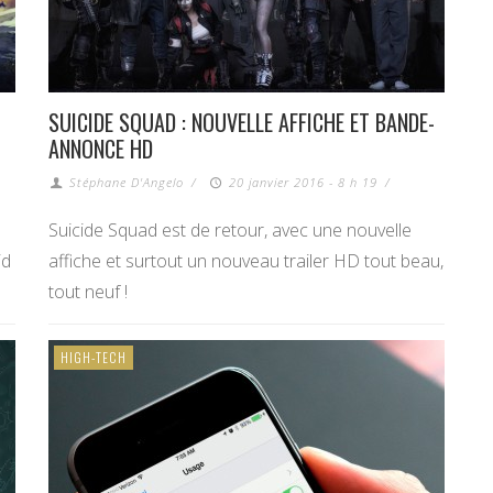
SUICIDE SQUAD : NOUVELLE AFFICHE ET BANDE-
ANNONCE HD
Stéphane D'Angelo
/
20 janvier 2016 - 8 h 19
/
Suicide Squad est de retour, avec une nouvelle
id
affiche et surtout un nouveau trailer HD tout beau,
tout neuf !
HIGH-TECH