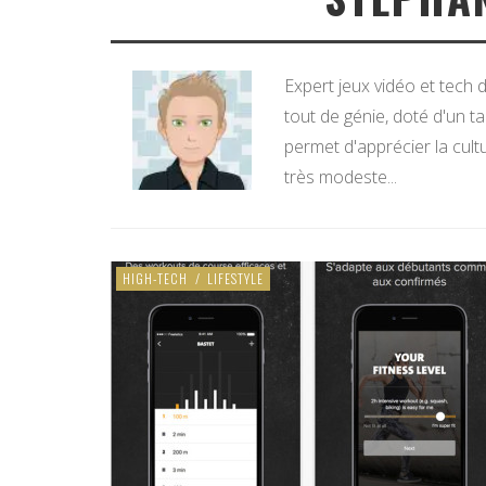
Expert jeux vidéo et tech
tout de génie, doté d'un tal
permet d'apprécier la cult
très modeste...
HIGH-TECH
/
LIFESTYLE