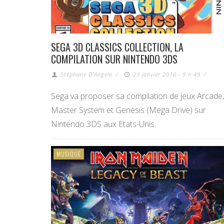
SEGA 3D CLASSICS COLLECTION, LA
COMPILATION SUR NINTENDO 3DS
Stéphane D'Angelo
/
23 janvier 2016 - 9 h 49
/
Sega va proposer sa compilation de jeux Arcade,
Master System et Genesis (Mega Drive) sur
Nintendo 3DS aux Etats-Unis.
MUSIQUE