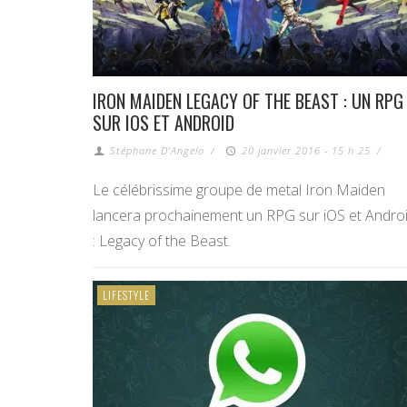
IRON MAIDEN LEGACY OF THE BEAST : UN RPG
SUR IOS ET ANDROID
Stéphane D'Angelo
/
20 janvier 2016 - 15 h 25
/
Le célébrissime groupe de metal Iron Maiden
lancera prochainement un RPG sur iOS et Andro
: Legacy of the Beast.
LIFESTYLE