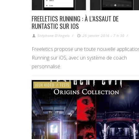
FREELETICS RUNNING : À L’ASSAUT DE
RUNTASTIC SUR IOS
Stéphane D'Angelo
/
25 janvier 2016 - 7 h 30
/
Freeletics propose une toute nouvelle applicatio
Running sur iOS, avec un système de coach
personnalisé.
JEUX VIDÉO
/
TESTS