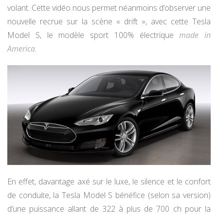
volant. Cette vidéo nous permet néanmoins d’observer une
nouvelle recrue sur la scène « drift », avec cette Tesla
Model S, le modèle sport 100% électrique
made in
America
.
En effet, davantage axé sur le luxe, le silence et le confort
de conduite, la Tesla Model S bénéfice (selon sa version)
d’une puissance allant de 322 à plus de 700 ch pour la