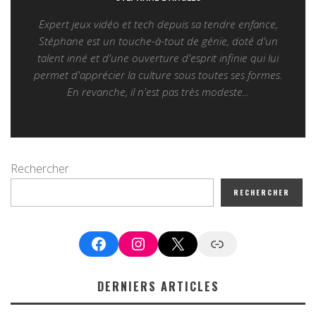
Expert jeux vidéo et tech depuis sa tendre enfance,
Stéphane est un touche-à-tout de génie, doté d'un
talent inné et d'une ouverture d'esprit infinie qui lui
permet d'apprécier la culture sous toutes ses formes.
En revanche, il n'est pas très modeste...
Rechercher
RECHERCHER
Facebook
Instagram
X
Google News
DERNIERS ARTICLES