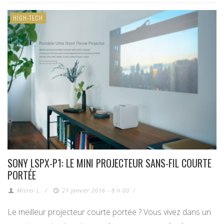
HIGH-TECH
SONY LSPX-P1: LE MINI PROJECTEUR SANS-FIL COURTE
PORTÉE
Mister L.
/
21 janvier 2016 - 8 h 00
/
Le meilleur projecteur courte portée ? Vous vivez dans un