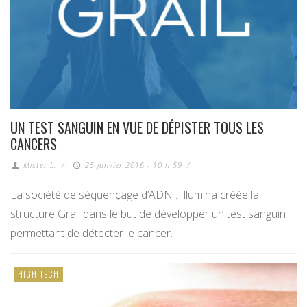
UN TEST SANGUIN EN VUE DE DÉPISTER TOUS LES
CANCERS
Mister L.
/
25 janvier 2016 - 10 h 59
/
La société de séquençage d’ADN : Illumina créée la
structure Grail dans le but de développer un test sanguin
permettant de détecter le cancer.
HIGH-TECH