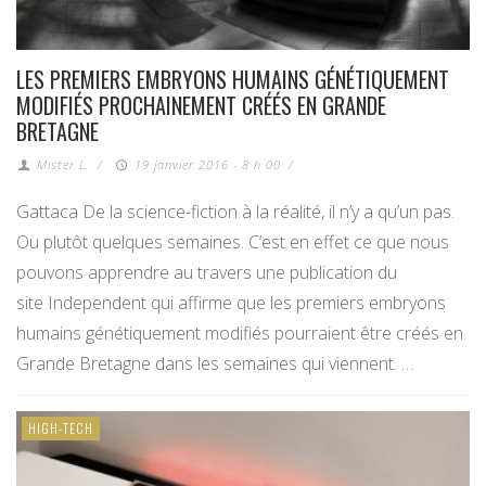
LES PREMIERS EMBRYONS HUMAINS GÉNÉTIQUEMENT
MODIFIÉS PROCHAINEMENT CRÉÉS EN GRANDE
BRETAGNE
Mister L.
/
19 janvier 2016 - 8 h 00
/
Gattaca De la science-fiction à la réalité, il n’y a qu’un pas.
Ou plutôt quelques semaines. C’est en effet ce que nous
pouvons apprendre au travers une publication du
site Independent qui affirme que les premiers embryons
humains génétiquement modifiés pourraient être créés en
Grande Bretagne dans les semaines qui viennent. …
HIGH-TECH