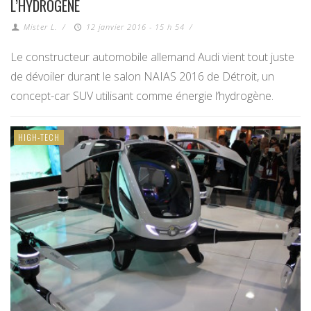
L’HYDROGÈNE
Mister L.
/
12 janvier 2016 - 15 h 54
/
Le constructeur automobile allemand Audi vient tout juste
de dévoiler durant le salon NAIAS 2016 de Détroit, un
concept-car SUV utilisant comme énergie l’hydrogène.
HIGH-TECH