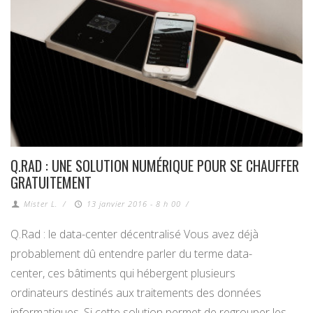
Q.RAD : UNE SOLUTION NUMÉRIQUE POUR SE CHAUFFER
GRATUITEMENT
Mister L.
/
13 janvier 2016 - 8 h 00
/
Q.Rad : le data-center décentralisé Vous avez déjà
probablement dû entendre parler du terme data-
center, ces bâtiments qui hébergent plusieurs
ordinateurs destinés aux traitements des données
informatiques. Si cette solution permet de regrouper les