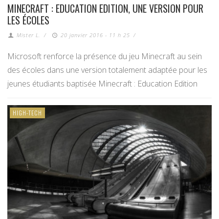
MINECRAFT : EDUCATION EDITION, UNE VERSION POUR
LES ÉCOLES
Mister L.
/
20 janvier 2016 - 11 h 25
/
Microsoft renforce la présence du jeu Minecraft au sein
des écoles dans une version totalement adaptée pour les
jeunes étudiants baptisée Minecraft : Education Edition
HIGH-TECH