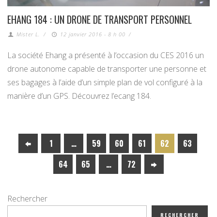
EHANG 184 : UN DRONE DE TRANSPORT PERSONNEL
Mister L.
/
12 janvier 2016 - 8 h 00
/
La société Ehang a présenté à l’occasion du CES 2016 un
drone autonome capable de transporter une personne et
ses bagages à l’aide d’un simple plan de vol configuré à la
manière d’un GPS. Découvrez l’ecang 184.
1
…
59
60
61
62
63
64
65
…
72
Rechercher
RECHERCHER