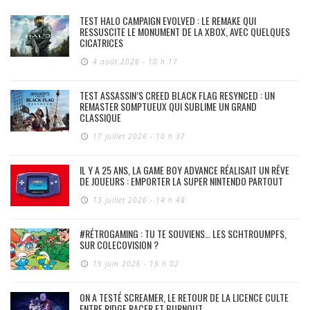
TEST HALO CAMPAIGN EVOLVED : LE REMAKE QUI
RESSUSCITE LE MONUMENT DE LA XBOX, AVEC QUELQUES
CICATRICES
4 août 2026 - 10 h 17
TEST ASSASSIN’S CREED BLACK FLAG RESYNCED : UN
REMASTER SOMPTUEUX QUI SUBLIME UN GRAND
CLASSIQUE
17 juillet 2026 - 10 h 37
IL Y A 25 ANS, LA GAME BOY ADVANCE RÉALISAIT UN RÊVE
DE JOUEURS : EMPORTER LA SUPER NINTENDO PARTOUT
13 juillet 2026 - 14 h 48
#RÉTROGAMING : TU TE SOUVIENS… LES SCHTROUMPFS,
SUR COLECOVISION ?
19 juin 2026 - 19 h 02
ON A TESTÉ SCREAMER, LE RETOUR DE LA LICENCE CULTE
ENTRE RIDGE RACER ET BURNOUT