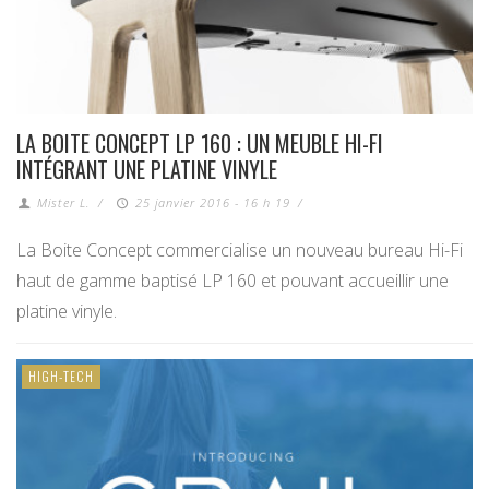
LA BOITE CONCEPT LP 160 : UN MEUBLE HI-FI
INTÉGRANT UNE PLATINE VINYLE
Mister L.
/
25 janvier 2016 - 16 h 19
/
La Boite Concept commercialise un nouveau bureau Hi-Fi
haut de gamme baptisé LP 160 et pouvant accueillir une
platine vinyle.
HIGH-TECH