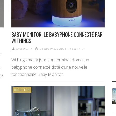
BABY MONITOR, LE BABYPHONE CONNECTÉ PAR
WITHINGS
Mister L.
/
26 novembre 2015 - 16 h 14
/
r
Withings met à jour son terminal Home, un
babyphone connecté doté d’une nouvelle
e
fonctionnalité Baby Monitor.
ez
HIGH-TECH