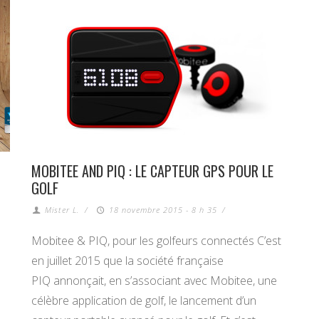
MOBITEE AND PIQ : LE CAPTEUR GPS POUR LE
GOLF
Mister L.
/
18 novembre 2015 - 8 h 35
/
Mobitee & PIQ, pour les golfeurs connectés C’est
en juillet 2015 que la société française
PIQ annonçait, en s’associant avec Mobitee, une
célèbre application de golf, le lancement d’un