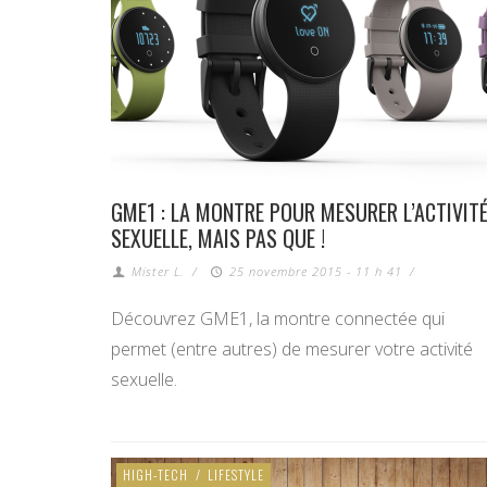
GME1 : LA MONTRE POUR MESURER L’ACTIVIT
SEXUELLE, MAIS PAS QUE !
Mister L.
/
25 novembre 2015 - 11 h 41
/
Découvrez GME1, la montre connectée qui
permet (entre autres) de mesurer votre activité
sexuelle.
HIGH-TECH
/
LIFESTYLE