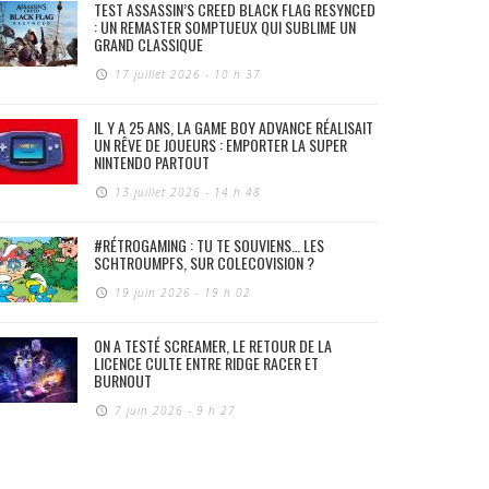
TEST ASSASSIN’S CREED BLACK FLAG RESYNCED
: UN REMASTER SOMPTUEUX QUI SUBLIME UN
GRAND CLASSIQUE
17 juillet 2026 - 10 h 37
IL Y A 25 ANS, LA GAME BOY ADVANCE RÉALISAIT
UN RÊVE DE JOUEURS : EMPORTER LA SUPER
NINTENDO PARTOUT
13 juillet 2026 - 14 h 48
#RÉTROGAMING : TU TE SOUVIENS… LES
SCHTROUMPFS, SUR COLECOVISION ?
19 juin 2026 - 19 h 02
ON A TESTÉ SCREAMER, LE RETOUR DE LA
LICENCE CULTE ENTRE RIDGE RACER ET
BURNOUT
7 juin 2026 - 9 h 27