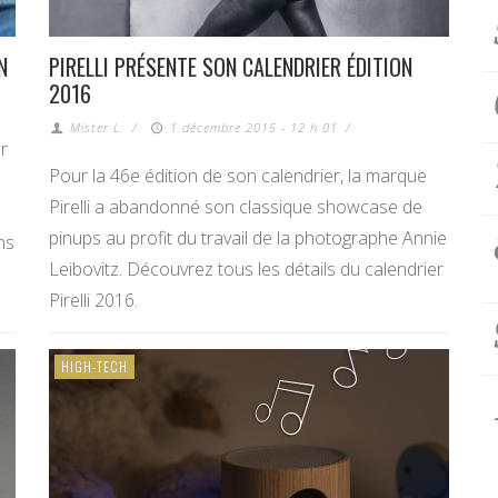
N
PIRELLI PRÉSENTE SON CALENDRIER ÉDITION
2016
Mister L.
/
1 décembre 2015 - 12 h 01
/
ar
Pour la 46e édition de son calendrier, la marque
Pirelli a abandonné son classique showcase de
pinups au profit du travail de la photographe Annie
ns
Leibovitz. Découvrez tous les détails du calendrier
Pirelli 2016.
HIGH-TECH