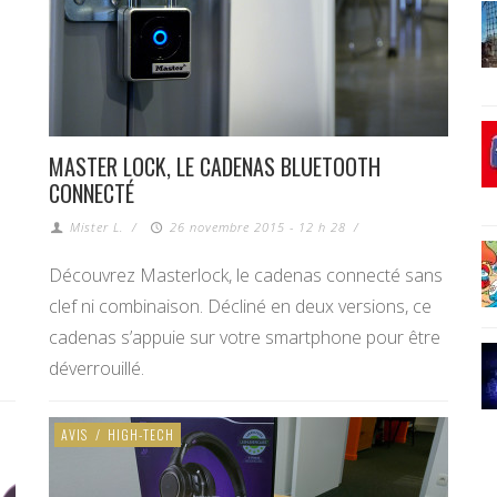
MASTER LOCK, LE CADENAS BLUETOOTH
CONNECTÉ
Mister L.
/
26 novembre 2015 - 12 h 28
/
Découvrez Masterlock, le cadenas connecté sans
clef ni combinaison. Décliné en deux versions, ce
cadenas s’appuie sur votre smartphone pour être
déverrouillé.
AVIS
/
HIGH-TECH