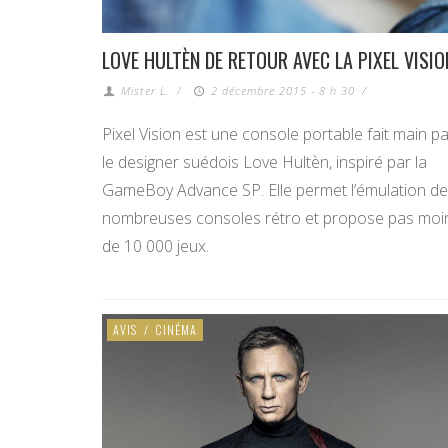
LOVE HULTÈN DE RETOUR AVEC LA PIXEL VISIO
Mister L.
/
2 décembre 2015 - 8 h 30
/
Pixel Vision est une console portable fait main p
le designer suédois Love Hultèn, inspiré par la
GameBoy Advance SP. Elle permet l’émulation de
nombreuses consoles rétro et propose pas moi
de 10 000 jeux.
AVIS
/
CINÉMA