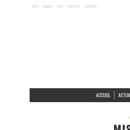
TESTS
ESSAIS
AVIS
CONTACT
L’ÉQUIPE
ACCUEIL
ACTUA
MIS