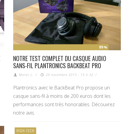
89
%
É
NOTRE TEST COMPLET DU CASQUE AUDIO
SANS-FIL PLANTRONICS BACKBEAT PRO
Mister L.
/
20 novembre 2015 - 15 h 32
/
Plantronics avec le BackBeat Pro propose un
casque sans-fil à moins de 200 euros dont les
performances sont très honorables. Découvrez
notre avis.
HIGH-TECH