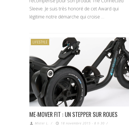
récompense pour son produit The Connected
Sleeve. Je suis très honoré de cet Award qui
légitime notre démarche qui croise …
LIFESTYLE
ME-MOVER FIT : UN STEPPER SUR ROUES
Mister L.
/
18 novembre 2015 - 8 h 30
/