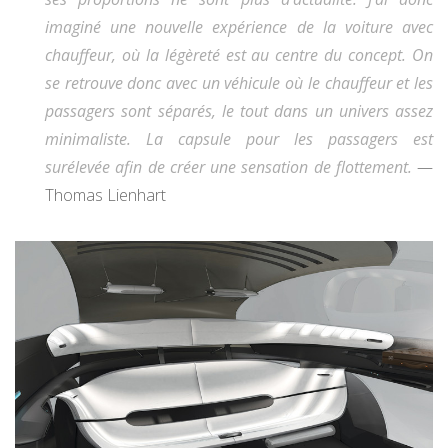
imaginé une nouvelle expérience de la voiture avec
chauffeur, où la légèreté est au centre du concept. On
se retrouve donc avec un véhicule où le chauffeur et les
passagers sont séparés, le tout dans un univers assez
minimaliste. La capsule pour les passagers est
surélevée afin de créer une sensation de flottement.
—
Thomas Lienhart