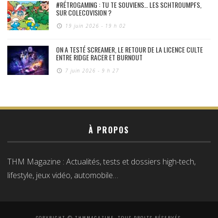
#RÉTROGAMING : TU TE SOUVIENS… LES SCHTROUMPFS,
SUR COLECOVISION ?
19 juin 2026 - 19 h 02
ON A TESTÉ SCREAMER, LE RETOUR DE LA LICENCE CULTE
ENTRE RIDGE RACER ET BURNOUT
7 juin 2026 - 9 h 27
À PROPOS
THM Magazine : Actualités, tests et dossiers high-tech,
lifestyle, jeux vidéo, automobile…
COPYRIGHT © THMMAGAZINE, TOUS DROITS RÉSERVÉS.