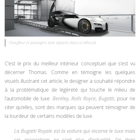
Chauffeur et passagers sont séparés dans ce véhicule
C’est le prix du meilleur intérieur conceptuel que s’est vu
décerner Thomas. Comme en témoigne les quelques
visuels illustrant cet article, le designer a souhaité répondre
à la problématique de légèreté qui touche le milieu de
l’automobile de luxe.
Bentley
,
Rolls Royce
,
Bugatti,
pour ne
citer qu’elles, sont des marques qui peuvent témoigner de
la lourdeur de certains modèles de luxe.
La Bugatti Royale est la voiture qui incarne le luxe mais
ses proportions ne sont plus d’actualité. J’ai donc