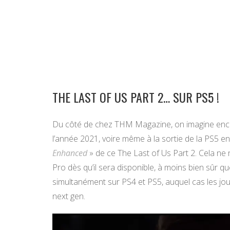
THE LAST OF US PART 2… SUR PS5 !
Du côté de chez THM Magazine, on imagine encore
l’année 2021, voire même à la sortie de la PS5 en
Enhanced
» de ce The Last of Us Part 2. Cela ne
Pro dès qu’il sera disponible, à moins bien sûr 
simultanément sur PS4 et PS5, auquel cas les jou
next gen.