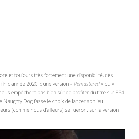
 et toujours très fortement une disponibilité, dès
 fin d’année 2020, d’une version «
Remastered
» ou «
 nous empêchera pas bien sûr de profiter du titre sur PS4
que Naughty Dog fasse le choix de lancer son jeu
eurs (comme nous d’ailleurs) se rueront sur la version