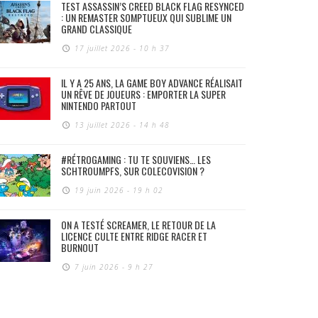
TEST ASSASSIN’S CREED BLACK FLAG RESYNCED
: UN REMASTER SOMPTUEUX QUI SUBLIME UN
GRAND CLASSIQUE
17 juillet 2026 - 10 h 37
IL Y A 25 ANS, LA GAME BOY ADVANCE RÉALISAIT
UN RÊVE DE JOUEURS : EMPORTER LA SUPER
NINTENDO PARTOUT
13 juillet 2026 - 14 h 48
#RÉTROGAMING : TU TE SOUVIENS… LES
SCHTROUMPFS, SUR COLECOVISION ?
19 juin 2026 - 19 h 02
ON A TESTÉ SCREAMER, LE RETOUR DE LA
LICENCE CULTE ENTRE RIDGE RACER ET
BURNOUT
7 juin 2026 - 9 h 27