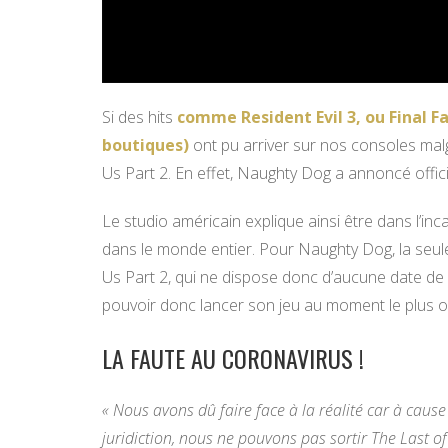
Si des hits
comme Resident Evil 3, ou Final Fa
boutiques)
ont pu arriver sur nos consoles malg
Us Part 2. En effet, Naughty Dog a annoncé offici
Le studio américain explique ainsi être dans l’i
dans le monde entier. Pour Naughty Dog, la seule
Us Part 2, qui ne dispose donc d’aucune date de 
pouvoir donc lancer son jeu au moment le plus 
LA FAUTE AU CORONAVIRUS !
« Nous avons dû faire face à la réalité car à caus
juridiction, nous ne pouvons pas sortir The Last o