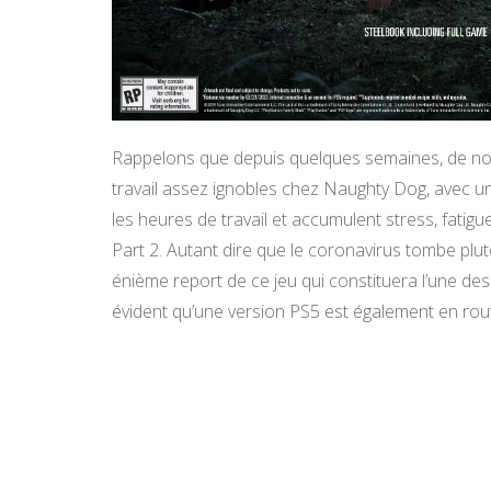
Rappelons que depuis quelques semaines, de no
travail assez ignobles chez Naughty Dog, avec u
les heures de travail et accumulent stress, fatigu
Part 2. Autant dire que le coronavirus tombe plutôt
énième report de ce jeu qui constituera l’une des 
évident qu’une version PS5 est également en rou