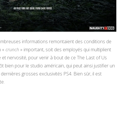
mbreuses informations remontaient des conditions de
n «
crunch
» important, soit des employés qui multiplient
e et nervosité, pour venir à bout de ce The Last of Us
 bien pour le studio américain, qui peut ainsi justifier un
dernières grosses exclusivités PS4. Bien sûr, il est
te.