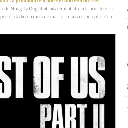
ait la probabilité d’une version PS5 du très
e jeu de Naughty Dog était initialement attendu pour le mois
eporté à la fin du mois de mai, soit dans un peu plus d’un