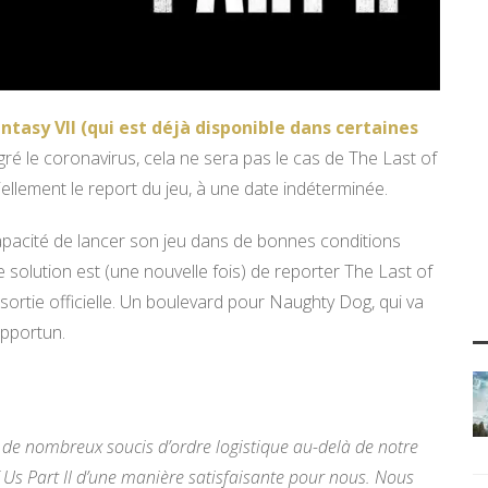
ntasy VII (qui est déjà disponible dans certaines
ré le coronavirus, cela ne sera pas le cas de The Last of
ellement le report du jeu, à une date indéterminée.
ncapacité de lancer son jeu dans de bonnes conditions
 solution est (une nouvelle fois) de reporter The Last of
sortie officielle. Un boulevard pour Naughty Dog, qui va
opportun.
e de nombreux soucis d’ordre logistique au-delà de notre
f Us Part II d’une manière satisfaisante pour nous. Nous