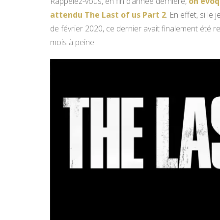
Rappelez-vous, en fin d’année dernière,
on évoqu
attendu The Last of us Part 2
. En effet, si l
de février 2020, ce dernier avait finalement été r
mois à peine.