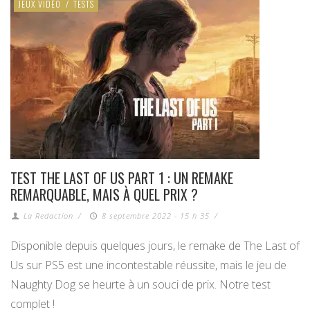
JEUX VIDÉO
/
TESTS
TEST THE LAST OF US PART 1 : UN REMAKE
REMARQUABLE, MAIS À QUEL PRIX ?
La Redaction
/
8 septembre 2022 - 15 h 35
/
Disponible depuis quelques jours, le remake de The Last of
Us sur PS5 est une incontestable réussite, mais le jeu de
Naughty Dog se heurte à un souci de prix. Notre test
complet !