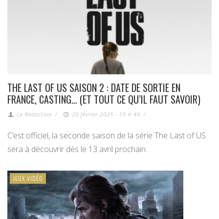
THE LAST OF US SAISON 2 : DATE DE SORTIE EN
FRANCE, CASTING… (ET TOUT CE QU’IL FAUT SAVOIR)
La Redaction
/
20 février 2025 - 15 h 44
/
C’est officiel, la seconde saison de la série The Last of US
sera à découvrir dès le 13 avril prochain.
JEUX VIDÉO