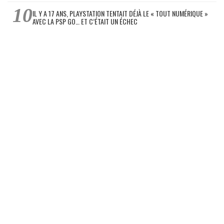
IL Y A 17 ANS, PLAYSTATION TENTAIT DÉJÀ LE « TOUT NUMÉRIQUE »
AVEC LA PSP GO… ET C’ÉTAIT UN ÉCHEC