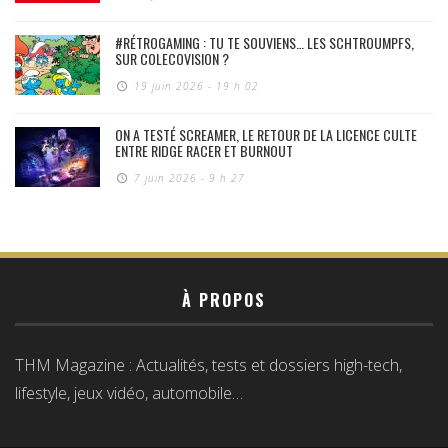
#RÉTROGAMING : TU TE SOUVIENS… LES SCHTROUMPFS,
SUR COLECOVISION ?
19 juin 2026 - 19 h 02
ON A TESTÉ SCREAMER, LE RETOUR DE LA LICENCE CULTE
ENTRE RIDGE RACER ET BURNOUT
7 juin 2026 - 9 h 27
À PROPOS
THM Magazine : Actualités, tests et dossiers high-tech,
lifestyle, jeux vidéo, automobile…