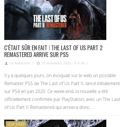
C’ÉTAIT SÛR EN FAIT ! THE LAST OF US PART 2
REMASTERED ARRIVE SUR PS5
La Redaction
/
20 novembre 2023 - 6 h 00
/
Il y a quelques jours, on évoquait sur le web un possible
Remaster PS5 de The Last of Us Part II, lancé initialement
sur PS4 en juin 2020. Ce week-end, la nouvelle a été
officiellement confirmée par PlayStation, avec un The Last
of Us Part II Remastered qui arrivera donc, …
JEUX VIDÉO