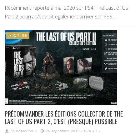
Récemment reporté à mai 2020 sur PS4, The Last of Us
Part 2 pourrait/devrait également arriver sur PS5…
JEUX VIDÉO
PRÉCOMMANDER LES ÉDITIONS COLLECTOR DE THE
LAST OF US PART 2, C’EST (PRESQUE) POSSIBLE
La Redaction
/
26 septembre 2019 - 16 h 49
/