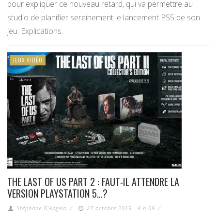
pour expliquer ce nouveau retard, qui va permettre au
studio de planifier sereinement le lancement PS5 de son
jeu. Explications.
JEUX VIDÉO
THE LAST OF US PART 2 : FAUT-IL ATTENDRE LA
VERSION PLAYSTATION 5…?
Stéphane D'Angelo
/
27 octobre 2019 - 8 h 09
/