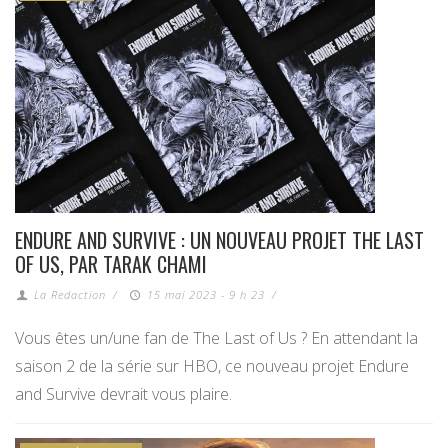
ENDURE AND SURVIVE : UN NOUVEAU PROJET THE LAST
OF US, PAR TARAK CHAMI
La Redaction
/
15 mai 2023 - 9 h 23
/
Vous êtes un/une fan de The Last of Us ? En attendant la
saison 2 de la série sur HBO, ce nouveau projet Endure
and Survive devrait vous plaire.