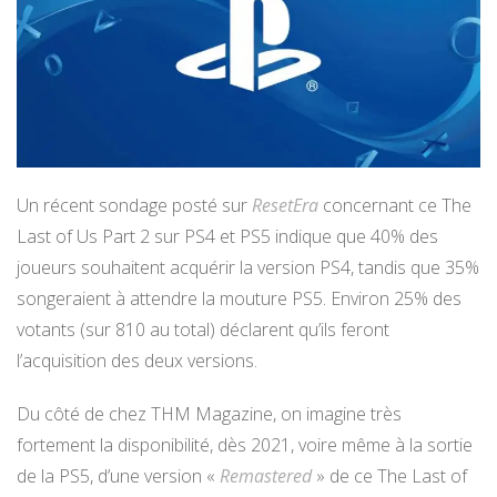
Un récent sondage posté sur
ResetEra
concernant ce The
Last of Us Part 2 sur PS4 et PS5 indique que 40% des
joueurs souhaitent acquérir la version PS4, tandis que 35%
songeraient à attendre la mouture PS5. Environ 25% des
votants (sur 810 au total) déclarent qu’ils feront
l’acquisition des deux versions.
Du côté de chez THM Magazine, on imagine très
fortement la disponibilité, dès 2021, voire même à la sortie
de la PS5, d’une version «
Remastered
» de ce The Last of