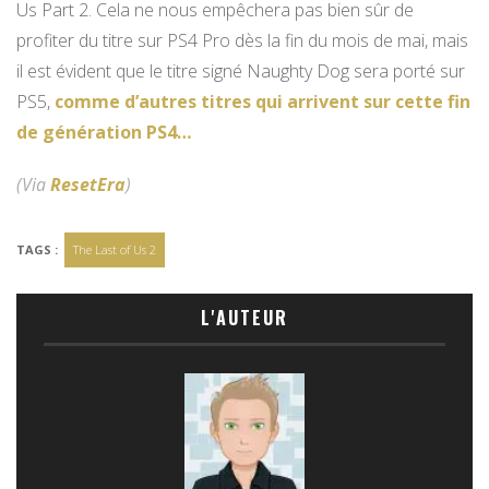
Us Part 2. Cela ne nous empêchera pas bien sûr de
profiter du titre sur PS4 Pro dès la fin du mois de mai, mais
il est évident que le titre signé Naughty Dog sera porté sur
PS5,
comme d’autres titres qui arrivent sur cette fin
de génération PS4…
(Via
ResetEra
)
TAGS :
The Last of Us 2
L'AUTEUR