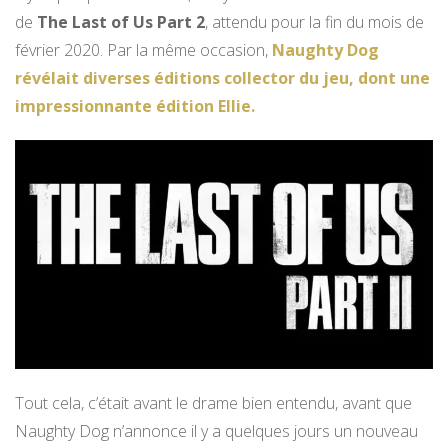
de
The Last of Us Part 2
, attendu pour la fin du mois de
février 2020. Par la même occasion,
Naughty Dog
révélait diverses éditions collector du jeu, dont une
impressionnante édition Ellie.
Tout cela, c’était avant le drame bien entendu, avant que
Naughty Dog n’annonce il y a quelques jours un nouveau