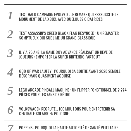
TEST HALO CAMPAIGN EVOLVED : LE REMAKE QUI RESSUSCITE LE
MONUMENT DE LA XBOX, AVEC QUELQUES CICATRICES
TEST ASSASSIN’S CREED BLACK FLAG RESYNCED : UN REMASTER
SOMPTUEUX QUI SUBLIME UN GRAND CLASSIQUE
IL Y A 25 ANS, LA GAME BOY ADVANCE RÉALISAIT UN RÊVE DE
JOUEURS : EMPORTER LA SUPER NINTENDO PARTOUT
GOD OF WAR LAUFEY : POURQUOI SA SORTIE AVANT 2028 SEMBLE
DÉSORMAIS QUASIMENT ACQUISE
LEGO ARCADE PINBALL MACHINE : UN FLIPPER FONCTIONNEL DE 2 274
PIÈCES POUR LES FANS DE RÉTRO
VOLKSWAGEN RECRUTE… 100 MOUTONS POUR ENTRETENIR SA
CENTRALE SOLAIRE EN POLOGNE
POPPINS : POURQUOI LA HAUTE AUTORITÉ DE SANTÉ VEUT FAIRE