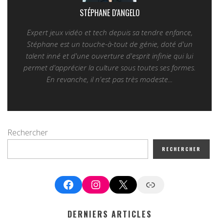
STÉPHANE D'ANGELO
Expert jeux vidéo et tech depuis sa tendre enfance,
Stéphane est un touche-à-tout de génie, doté d'un
talent inné et d'une ouverture d'esprit infinie qui lui
permet d'apprécier la culture sous toutes ses formes.
En revanche, il n'est pas très modeste...
Rechercher
RECHERCHER
Facebook
Instagram
X
Google News
DERNIERS ARTICLES