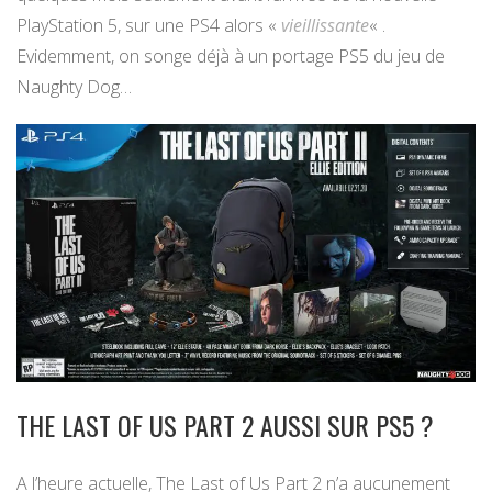
PlayStation 5, sur une PS4 alors «
vieillissante
« .
Evidemment, on songe déjà à un portage PS5 du jeu de
Naughty Dog…
THE LAST OF US PART 2 AUSSI SUR PS5 ?
A l’heure actuelle, The Last of Us Part 2 n’a aucunement