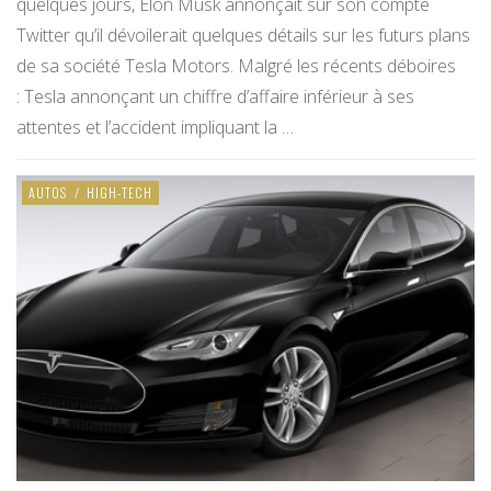
quelques jours, Elon Musk annonçait sur son compte
Twitter qu’il dévoilerait quelques détails sur les futurs plans
de sa société Tesla Motors. Malgré les récents déboires
: Tesla annonçant un chiffre d’affaire inférieur à ses
attentes et l’accident impliquant la …
AUTOS
/
HIGH-TECH