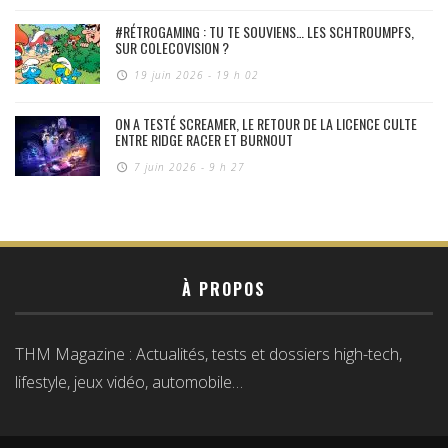
#RÉTROGAMING : TU TE SOUVIENS… LES SCHTROUMPFS,
SUR COLECOVISION ?
19 juin 2026 - 19 h 02
ON A TESTÉ SCREAMER, LE RETOUR DE LA LICENCE CULTE
ENTRE RIDGE RACER ET BURNOUT
7 juin 2026 - 9 h 27
À PROPOS
THM Magazine : Actualités, tests et dossiers high-tech,
lifestyle, jeux vidéo, automobile…