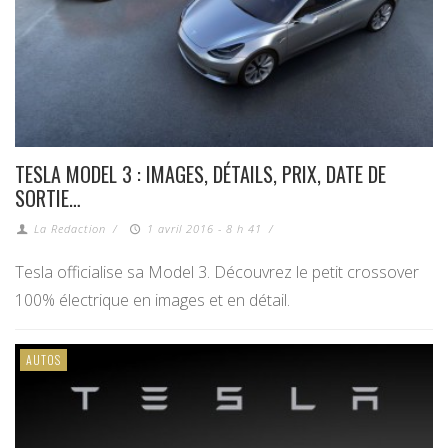
TESLA MODEL 3 : IMAGES, DÉTAILS, PRIX, DATE DE
SORTIE…
La Redaction
/
1 avril 2016 - 8 h 41
/
Tesla officialise sa Model 3. Découvrez le petit crossover
100% électrique en images et en détail.
AUTOS