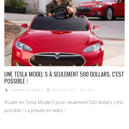
UNE TESLA MODEL S À SEULEMENT 500 DOLLARS, C’EST
POSSIBLE !
Stéphane D'Angelo
/
16 février 2016 - 16 h 29
/
Rouler en Tesla Model S pour seulement 500 dollars, c’est
possible ! La preuve en vidéo !