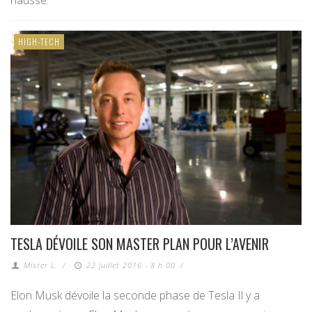
hausse.
HIGH-TECH
TESLA DÉVOILE SON MASTER PLAN POUR L’AVENIR
Mister L.
/
22 juillet 2016 - 8 h 00
/
Elon Musk dévoile la seconde phase de Tesla Il y a