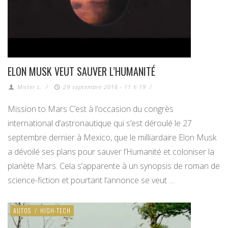
ELON MUSK VEUT SAUVER L’HUMANITÉ
Mister L.
/
29 septembre 2016 - 11 h 19
/
Mission to Mars C’est à l’occasion du congrès
international d’astronautique qui s’est déroulé le 27
septembre dernier à Mexico, que le milliardaire Elon Musk
a dévoilé ses plans pour sauver l’Humanité et coloniser la
planète Mars. Cela s’apparente à un synopsis de roman de
science-fiction et pourtant l’annonce se veut …
AUTOS
/
HIGH-TECH