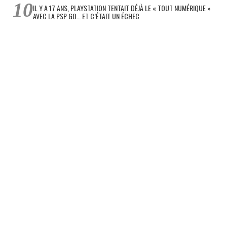
IL Y A 17 ANS, PLAYSTATION TENTAIT DÉJÀ LE « TOUT NUMÉRIQUE »
AVEC LA PSP GO… ET C’ÉTAIT UN ÉCHEC