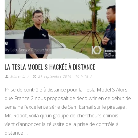
LA TESLA MODEL S HACKÉE À DISTANCE
Mister L.
/
21 septembre 2016 - 10 h 18
/
Prise de contrôle à distance pour la Tesla Model S Alors
que France 2 nous proposait de découvrir en ce début de
semaine l’excellente série de Sam Esmail sur le piratage :
Mr. Robot, voilà qu’un groupe de chercheurs chinois
vient d’annoncer la réussite de la prise de contrôle à
distance …