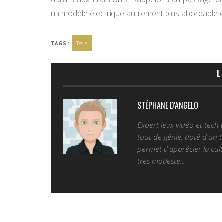
un modèle électrique autrement plus abordable q
TAGS :
Tesla
L
STÉPHANE D'ANGELO
Expert jeux vidéo et tech
tout de génie, doté d'un t
permet d'apprécier la cult
très modeste...