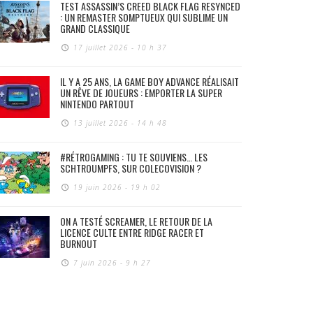
TEST ASSASSIN’S CREED BLACK FLAG RESYNCED
: UN REMASTER SOMPTUEUX QUI SUBLIME UN
GRAND CLASSIQUE
17 juillet 2026 - 10 h 37
IL Y A 25 ANS, LA GAME BOY ADVANCE RÉALISAIT
UN RÊVE DE JOUEURS : EMPORTER LA SUPER
NINTENDO PARTOUT
13 juillet 2026 - 14 h 48
#RÉTROGAMING : TU TE SOUVIENS… LES
SCHTROUMPFS, SUR COLECOVISION ?
19 juin 2026 - 19 h 02
ON A TESTÉ SCREAMER, LE RETOUR DE LA
LICENCE CULTE ENTRE RIDGE RACER ET
BURNOUT
7 juin 2026 - 9 h 27