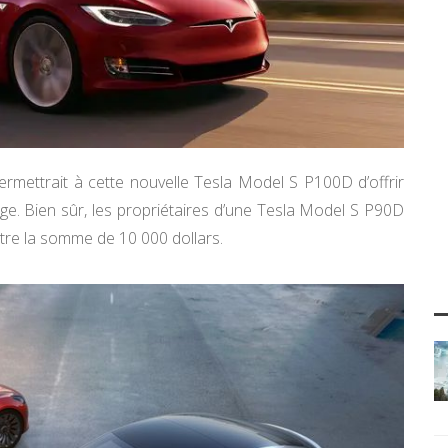
rmettrait à cette nouvelle Tesla Model S P100D d’offrir
e. Bien sûr, les propriétaires d’une Tesla Model S P90D
ntre la somme de 10 000 dollars.