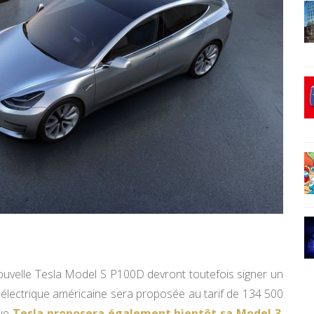
 nouvelle Tesla Model S P100D devront toutefois signer un
 électrique américaine sera proposée au tarif de 134 500
que
Tesla proposera également bientôt sa Model 3
,