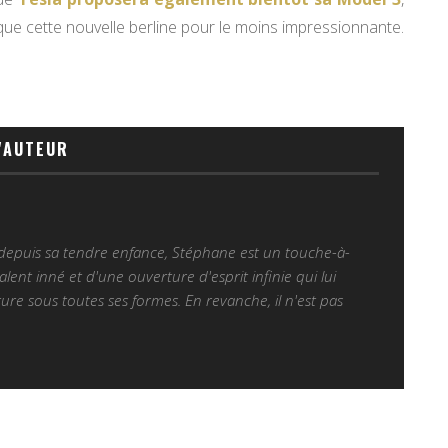
ue cette nouvelle berline pour le moins impressionnante.
'AUTEUR
 depuis sa tendre enfance, Stéphane est un touche-à-
alent inné et d'une ouverture d'esprit infinie qui lui
ure sous toutes ses formes. En revanche, il n'est pas