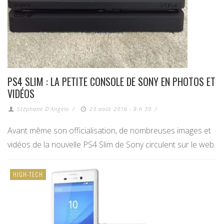
PS4 SLIM : LA PETITE CONSOLE DE SONY EN PHOTOS ET
VIDÉOS
Stéphane D'Angelo
/
23 août 2016 - 8 h 39
/
Avant même son officialisation, de nombreuses images et
vidéos de la nouvelle PS4 Slim de Sony circulent sur le web.
HIGH-TECH