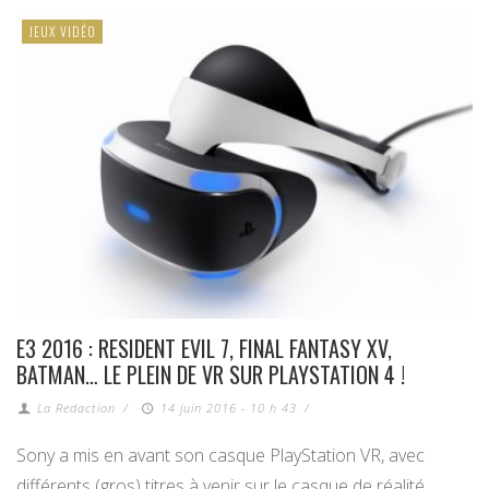
JEUX VIDÉO
E3 2016 : RESIDENT EVIL 7, FINAL FANTASY XV,
BATMAN… LE PLEIN DE VR SUR PLAYSTATION 4 !
La Redaction
/
14 juin 2016 - 10 h 43
/
Sony a mis en avant son casque PlayStation VR, avec
différents (gros) titres à venir sur le casque de réalité