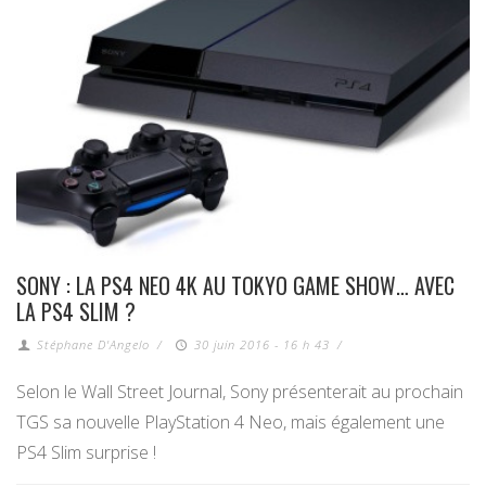
SONY : LA PS4 NEO 4K AU TOKYO GAME SHOW… AVEC
LA PS4 SLIM ?
Stéphane D'Angelo
/
30 juin 2016 - 16 h 43
/
Selon le Wall Street Journal, Sony présenterait au prochain
TGS sa nouvelle PlayStation 4 Neo, mais également une
PS4 Slim surprise !