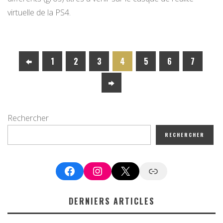
virtuelle de la PS4.
1
2
3
4
5
6
7
Rechercher
RECHERCHER
Facebook
Instagram
X
Google News
DERNIERS ARTICLES