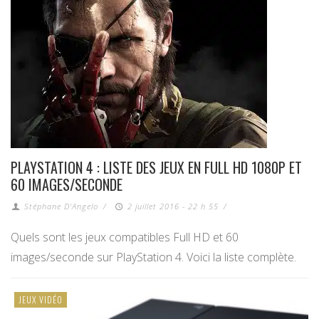
PLAYSTATION 4 : LISTE DES JEUX EN FULL HD 1080P ET
60 IMAGES/SECONDE
Stéphane D'Angelo
/
2 juillet 2016 - 22 h 55
/
Quels sont les jeux compatibles Full HD et 60
images/seconde sur PlayStation 4. Voici la liste complète.
JEUX VIDÉO