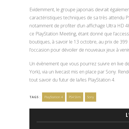
Evidemment, le groupe japonais devrait également 
caractéristiques techniques de sa très attendu 
notamment de profiter d’un affichage Ultra HD 4K.
ce PlayStation Meeting, étant donné que l’access
boutiques, à savoir le 13 octobre, au prix de 399
l’occasion pour dévoiler de nouveaux jeux à venir
Un évènement que vous pourrez suivre en live dep
York), via un livecast mis en place par Sony. Re
tout savoir du futur de la/les PlayStation 4.
TAGS :
PlayStation 4
PS4 Slim
Sony
L