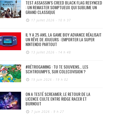
TEST ASSASSIN’S CREED BLACK FLAG RESYNCED
: UN REMASTER SOMPTUEUX QUI SUBLIME UN
GRAND CLASSIQUE
17 juillet 2026 - 10 h 37
IL Y A 25 ANS, LA GAME BOY ADVANCE RÉALISAIT
UN RÊVE DE JOUEURS : EMPORTER LA SUPER
NINTENDO PARTOUT
13 juillet 2026 - 14 h 48
#RÉTROGAMING : TU TE SOUVIENS… LES
SCHTROUMPFS, SUR COLECOVISION ?
19 juin 2026 - 19 h 02
ON A TESTÉ SCREAMER, LE RETOUR DE LA
LICENCE CULTE ENTRE RIDGE RACER ET
BURNOUT
7 juin 2026 - 9 h 27