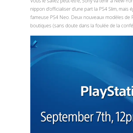
Vous le savez peut-être, Sony va tenir à New-Yor
nippon d’officialiser d’une part la PS4 Slim, mai
fameuse PS4 Neo. Deux nouveaux modèles de Play
boutiques (sans doute dans la foulée de la confé