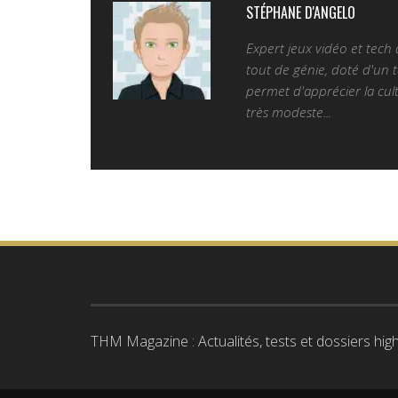
STÉPHANE D'ANGELO
Expert jeux vidéo et tech
tout de génie, doté d'un t
permet d'apprécier la cult
très modeste...
THM Magazine : Actualités, tests et dossiers high-