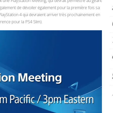
k une PlayStation Meeting, qui devrait permettre au géant
s également de dévoiler également pour la première fois sa
Station 4 qui devraient arriver très prochainement en
rence pour la PS4 Slim).