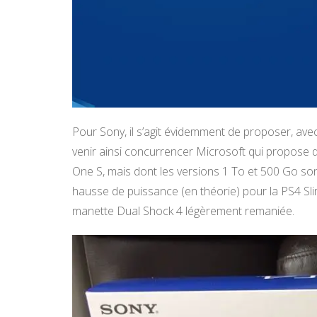
Pour Sony, il s’agit évidemment de proposer, avec
venir ainsi concurrencer Microsoft qui propose d
One S, mais dont les versions 1 To et 500 Go so
hausse de puissance (en théorie) pour la PS4 Sli
manette Dual Shock 4 légèrement remaniée.