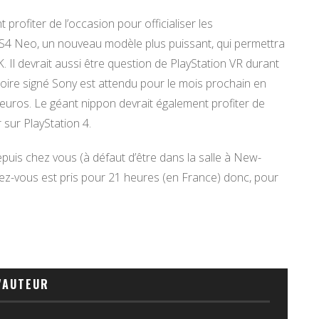
profiter de l’occasion pour officialiser les
PS4 Neo, un nouveau modèle plus puissant, qui permettra
 Il devrait aussi être question de PlayStation VR durant
oire signé Sony est attendu pour le mois prochain en
 euros. Le géant nippon devrait également profiter de
 sur PlayStation 4.
uis chez vous (à défaut d’être dans la salle à New-
ndez-vous est pris pour 21 heures (en France) donc, pour
'AUTEUR