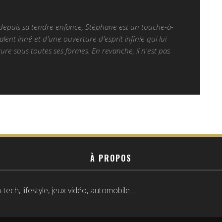
 depuis sa tendre enfance, Stéphane est un touche-à-
alent inné et d'une ouverture d'esprit infinie qui lui
ure sous toutes ses formes. En revanche, il n'est pas
À PROPOS
tech, lifestyle, jeux vidéo, automobile…