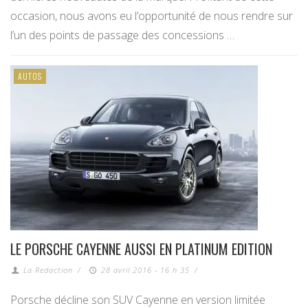
occasion, nous avons eu l’opportunité de nous rendre sur
l’un des points de passage des concessions …
AUTOS
LE PORSCHE CAYENNE AUSSI EN PLATINUM EDITION
La Redaction
/
28 avril 2016 - 16 h 35
/
Porsche décline son SUV Cayenne en version limitée