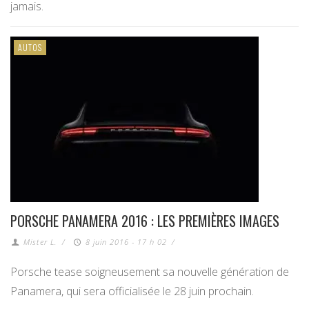
jamais.
AUTOS
PORSCHE PANAMERA 2016 : LES PREMIÈRES IMAGES
Mister L.
/
8 juin 2016 - 17 h 02
/
Porsche tease soigneusement sa nouvelle génération de
Panamera, qui sera officialisée le 28 juin prochain.