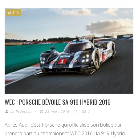
AUTOS
WEC : PORSCHE DÉVOILE SA 919 HYBRID 2016
La Redaction
/
23 mars 2016 - 11 h 02
/
Après Audi, c’est Porsche qui officialise son bolide qui
prendra part au championnat WEC 2016 : la 919 Hybrid.