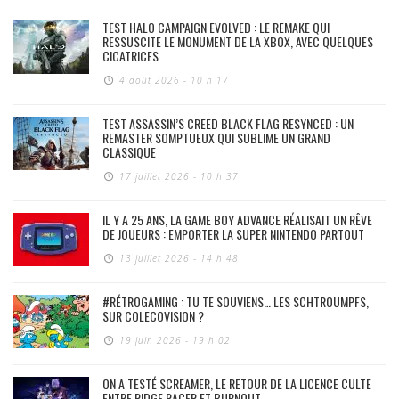
TEST HALO CAMPAIGN EVOLVED : LE REMAKE QUI
RESSUSCITE LE MONUMENT DE LA XBOX, AVEC QUELQUES
CICATRICES
4 août 2026 - 10 h 17
TEST ASSASSIN’S CREED BLACK FLAG RESYNCED : UN
REMASTER SOMPTUEUX QUI SUBLIME UN GRAND
CLASSIQUE
17 juillet 2026 - 10 h 37
IL Y A 25 ANS, LA GAME BOY ADVANCE RÉALISAIT UN RÊVE
DE JOUEURS : EMPORTER LA SUPER NINTENDO PARTOUT
13 juillet 2026 - 14 h 48
#RÉTROGAMING : TU TE SOUVIENS… LES SCHTROUMPFS,
SUR COLECOVISION ?
19 juin 2026 - 19 h 02
ON A TESTÉ SCREAMER, LE RETOUR DE LA LICENCE CULTE
ENTRE RIDGE RACER ET BURNOUT