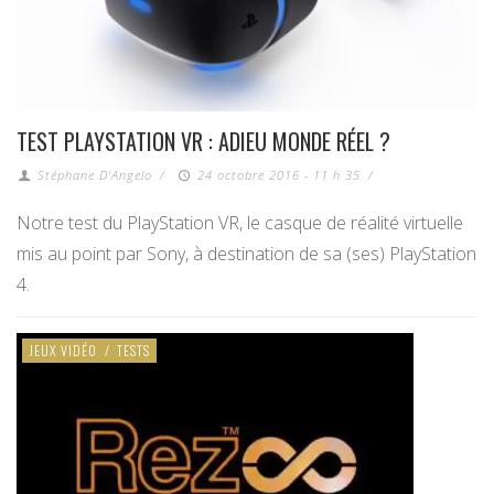
TEST PLAYSTATION VR : ADIEU MONDE RÉEL ?
Stéphane D'Angelo
/
24 octobre 2016 - 11 h 35
/
Notre test du PlayStation VR, le casque de réalité virtuelle
mis au point par Sony, à destination de sa (ses) PlayStation
4.
JEUX VIDÉO
/
TESTS