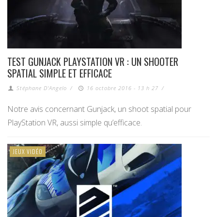
TEST GUNJACK PLAYSTATION VR : UN SHOOTER
SPATIAL SIMPLE ET EFFICACE
Stéphane D'Angelo
/
16 octobre 2016 - 13 h 27
/
Notre avis concernant Gunjack, un shoot spatial pour
PlayStation VR, aussi simple qu’efficace.
JEUX VIDÉO