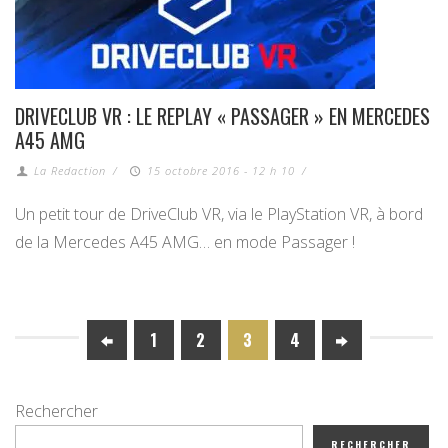
DRIVECLUB VR : LE REPLAY « PASSAGER » EN MERCEDES
A45 AMG
La Redaction
/
15 octobre 2016 - 12 h 10
/
Un petit tour de DriveClub VR, via le PlayStation VR, à bord
de la Mercedes A45 AMG… en mode Passager !
1
2
3
4
Rechercher
RECHERCHER