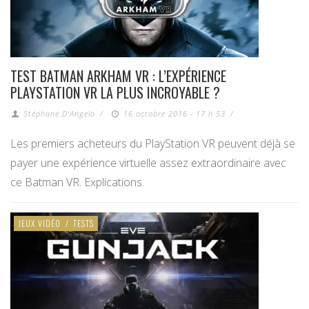
TEST BATMAN ARKHAM VR : L’EXPÉRIENCE
PLAYSTATION VR LA PLUS INCROYABLE ?
Stéphane D'Angelo
/
16 octobre 2016 - 17 h 53
/
Les premiers acheteurs du PlayStation VR peuvent déjà se
payer une expérience virtuelle assez extraordinaire avec
ce Batman VR. Explications.
JEUX VIDÉO
/
TESTS