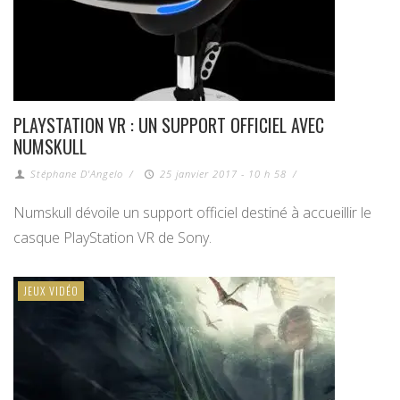
PLAYSTATION VR : UN SUPPORT OFFICIEL AVEC
NUMSKULL
Stéphane D'Angelo
/
25 janvier 2017 - 10 h 58
/
Numskull dévoile un support officiel destiné à accueillir le
casque PlayStation VR de Sony.
JEUX VIDÉO