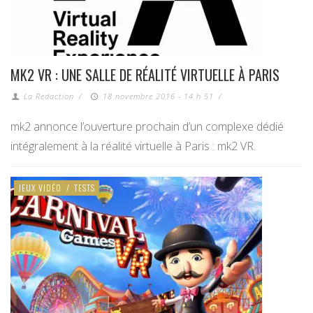
MK2 VR : UNE SALLE DE RÉALITÉ VIRTUELLE À PARIS
La Redaction
/
18 novembre 2016 - 14 h 51
/
mk2 annonce l’ouverture prochain d’un complexe dédié
intégralement à la réalité virtuelle à Paris : mk2 VR.
JEUX VIDÉO
/
TESTS