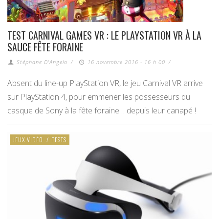
TEST CARNIVAL GAMES VR : LE PLAYSTATION VR À LA
SAUCE FÊTE FORAINE
Stéphane D'Angelo
/
16 novembre 2016 - 16 h 00
/
Absent du line-up PlayStation VR, le jeu Carnival VR arrive
sur PlayStation 4, pour emmener les possesseurs du
casque de Sony à la fête foraine… depuis leur canapé !
JEUX VIDÉO
/
TESTS