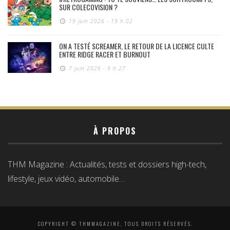
SUR COLECOVISION ?
19 juin 2026 - 19 h 02
ON A TESTÉ SCREAMER, LE RETOUR DE LA LICENCE CULTE
ENTRE RIDGE RACER ET BURNOUT
7 juin 2026 - 9 h 27
À PROPOS
THM Magazine : Actualités, tests et dossiers high-tech,
lifestyle, jeux vidéo, automobile…
COPYRIGHT © THMMAGAZINE, TOUS DROITS RÉSERVÉS.