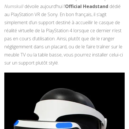
Numskull
dévoile aujourd’hui l’
Official Headstand
dédié
au PlayStation VR de Sony. En bon français, il s’agit
simplement d’un support destiné à accueillir le casque de
réalité virtuelle de la PlayStation 4 lorsque ce dernier n’est
pas en cours d’utilisation. Ainsi, plutôt que de le ranger
négligemment dans un placard, ou de le faire traîner sur le
meuble TV ou la table basse, vous pourrez installer celui-ci
sur un support plutôt stylé.