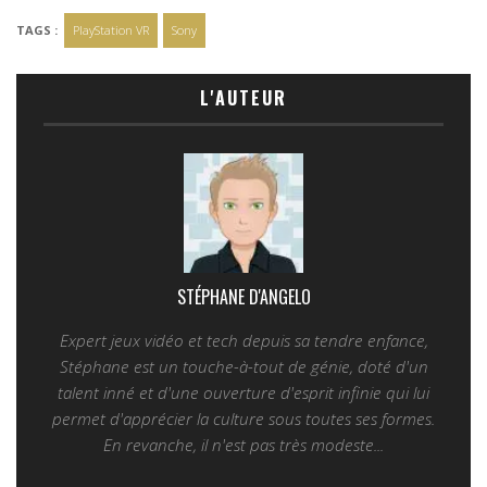
TAGS :
PlayStation VR
Sony
L'AUTEUR
STÉPHANE D'ANGELO
Expert jeux vidéo et tech depuis sa tendre enfance,
Stéphane est un touche-à-tout de génie, doté d'un
talent inné et d'une ouverture d'esprit infinie qui lui
permet d'apprécier la culture sous toutes ses formes.
En revanche, il n'est pas très modeste...