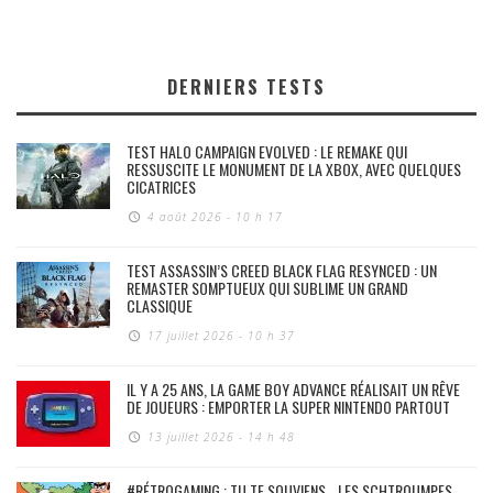
DERNIERS TESTS
TEST HALO CAMPAIGN EVOLVED : LE REMAKE QUI
RESSUSCITE LE MONUMENT DE LA XBOX, AVEC QUELQUES
CICATRICES
4 août 2026 - 10 h 17
TEST ASSASSIN’S CREED BLACK FLAG RESYNCED : UN
REMASTER SOMPTUEUX QUI SUBLIME UN GRAND
CLASSIQUE
17 juillet 2026 - 10 h 37
IL Y A 25 ANS, LA GAME BOY ADVANCE RÉALISAIT UN RÊVE
DE JOUEURS : EMPORTER LA SUPER NINTENDO PARTOUT
13 juillet 2026 - 14 h 48
#RÉTROGAMING : TU TE SOUVIENS… LES SCHTROUMPFS,