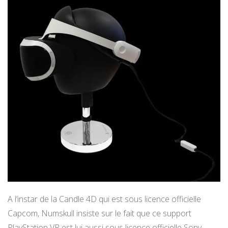
A l’instar de la Candle 4D qui est sous licence officielle
Capcom, Numskull insiste sur le fait que ce support
PlayStation VR est lui aussi sous licence officielle Sony,