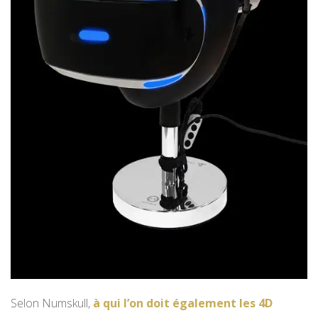
Selon Numskull,
à qui l’on doit également les 4D