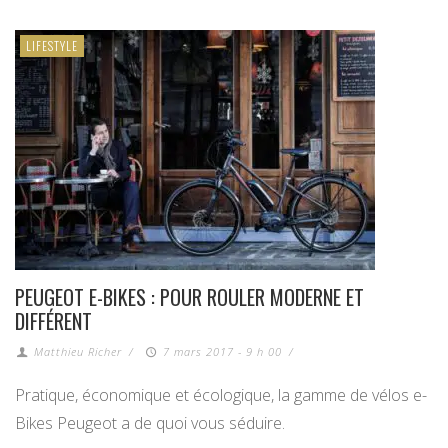
LIFESTYLE
PEUGEOT E-BIKES : POUR ROULER MODERNE ET
DIFFÉRENT
Matthieu Richer
/
7 mars 2017 - 9 h 00
/
Pratique, économique et écologique, la gamme de vélos e-
Bikes Peugeot a de quoi vous séduire.