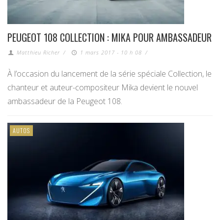
PEUGEOT 108 COLLECTION : MIKA POUR AMBASSADEUR
Matthieu Richer
/
1 mars 2017 - 10 h 08
/
À l’occasion du lancement de la série spéciale Collection, le
chanteur et auteur-compositeur Mika devient le nouvel
ambassadeur de la Peugeot 108.
AUTOS