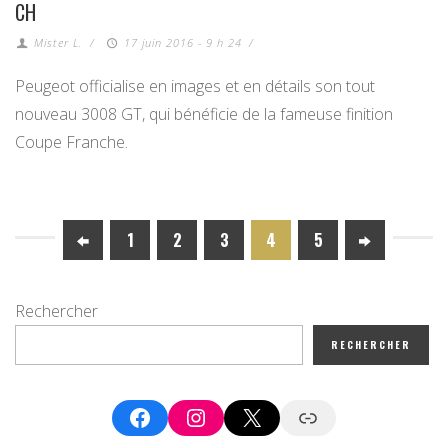
CH
Mister L.
/
17 juin 2016 - 9 h 24
/
Peugeot officialise en images et en détails son tout
nouveau 3008 GT, qui bénéficie de la fameuse finition
Coupe Franche.
1
2
3
4
5
Rechercher
RECHERCHER
Facebook
Instagram
X
Google News