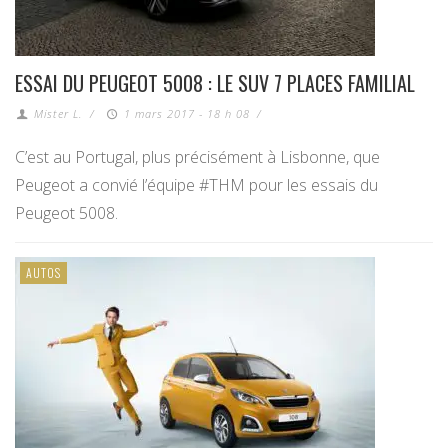
ESSAI DU PEUGEOT 5008 : LE SUV 7 PLACES FAMILIAL
Mister L.
/
1 mars 2017 - 18 h 08
/
C’est au Portugal, plus précisément à Lisbonne, que
Peugeot a convié l’équipe #THM pour les essais du
Peugeot 5008.
AUTOS