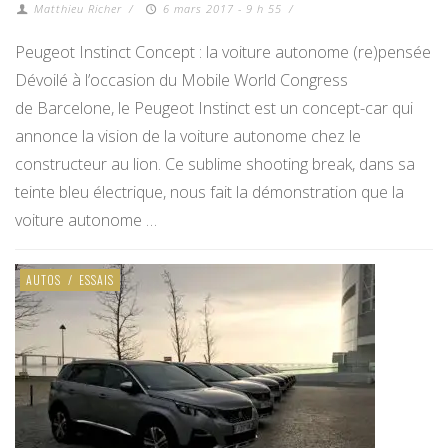
Matthieu Richer
/
6 mars 2017 - 9 h 55
/
Peugeot Instinct Concept : la voiture autonome (re)pensée
Dévoilé à l’occasion du Mobile World Congress
de Barcelone, le Peugeot Instinct est un concept-car qui
annonce la vision de la voiture autonome chez le
constructeur au lion. Ce sublime shooting break, dans sa
teinte bleu électrique, nous fait la démonstration que la
voiture autonome …
AUTOS
/
ESSAIS