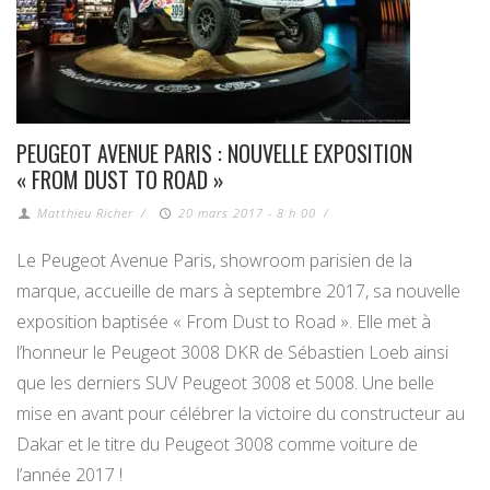
PEUGEOT AVENUE PARIS : NOUVELLE EXPOSITION
« FROM DUST TO ROAD »
Matthieu Richer
/
20 mars 2017 - 8 h 00
/
Le Peugeot Avenue Paris, showroom parisien de la
marque, accueille de mars à septembre 2017, sa nouvelle
exposition baptisée « From Dust to Road ». Elle met à
l’honneur le Peugeot 3008 DKR de Sébastien Loeb ainsi
que les derniers SUV Peugeot 3008 et 5008. Une belle
mise en avant pour célébrer la victoire du constructeur au
Dakar et le titre du Peugeot 3008 comme voiture de
l’année 2017 !