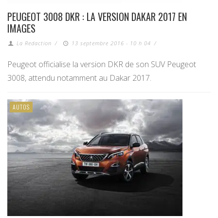
PEUGEOT 3008 DKR : LA VERSION DAKAR 2017 EN
IMAGES
La Redaction
/
13 septembre 2016 - 10 h 04
/
Peugeot officialise la version DKR de son SUV Peugeot
3008, attendu notamment au Dakar 2017.
AUTOS