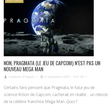
JEUX VIDÉO
NON, PRAGMATA (LE JEU DE CAPCOM) N’EST PAS UN
NOUVEAU MEGA MAN
Stéphane D'Angelo
/
2 septembre 2025 - 14 h 40
/
Certains fans pensent que Pragmata, le futur jeu de
science-fiction de Capcom, cacherait en réalité… un reboot
de la célèbre franchise Mega Man. Quoi ?