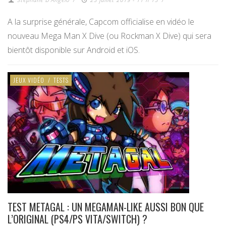
A la surprise générale, Capcom officialise en vidéo le
nouveau Mega Man X Dive (ou Rockman X Dive) qui sera
bientôt disponible sur Android et iOS.
JEUX VIDÉO
/
TESTS
TEST METAGAL : UN MEGAMAN-LIKE AUSSI BON QUE
L’ORIGINAL (PS4/PS VITA/SWITCH) ?