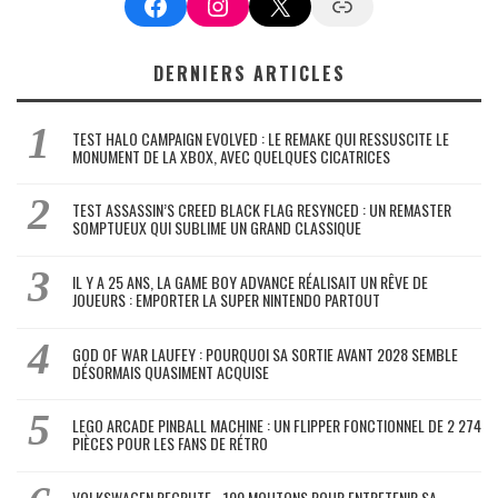
Facebook
Instagram
X
Google News
DERNIERS ARTICLES
TEST HALO CAMPAIGN EVOLVED : LE REMAKE QUI RESSUSCITE LE
MONUMENT DE LA XBOX, AVEC QUELQUES CICATRICES
TEST ASSASSIN’S CREED BLACK FLAG RESYNCED : UN REMASTER
SOMPTUEUX QUI SUBLIME UN GRAND CLASSIQUE
IL Y A 25 ANS, LA GAME BOY ADVANCE RÉALISAIT UN RÊVE DE
JOUEURS : EMPORTER LA SUPER NINTENDO PARTOUT
GOD OF WAR LAUFEY : POURQUOI SA SORTIE AVANT 2028 SEMBLE
DÉSORMAIS QUASIMENT ACQUISE
LEGO ARCADE PINBALL MACHINE : UN FLIPPER FONCTIONNEL DE 2 274
PIÈCES POUR LES FANS DE RÉTRO
VOLKSWAGEN RECRUTE… 100 MOUTONS POUR ENTRETENIR SA