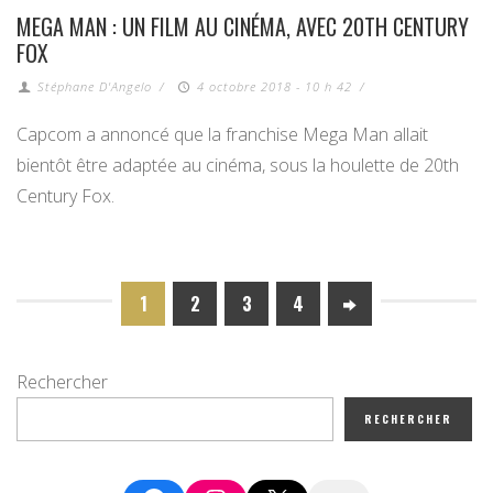
MEGA MAN : UN FILM AU CINÉMA, AVEC 20TH CENTURY
FOX
Stéphane D'Angelo
/
4 octobre 2018 - 10 h 42
/
Capcom a annoncé que la franchise Mega Man allait
bientôt être adaptée au cinéma, sous la houlette de 20th
Century Fox.
1
2
3
4
Rechercher
RECHERCHER