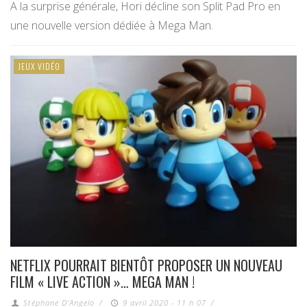
A la surprise générale, Hori décline son Split Pad Pro en
une nouvelle version dédiée à Mega Man.
JEUX VIDÉO
NETFLIX POURRAIT BIENTÔT PROPOSER UN NOUVEAU
FILM « LIVE ACTION »… MEGA MAN !
Stéphane D'Angelo
/
9 avril 2020 - 11 h 07
/