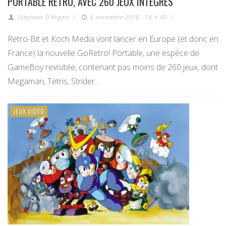
PORTABLE RÉTRO, AVEC 260 JEUX INTÉGRÉS
Stéphane D'Angelo
/
6 novembre 2018 - 16 h 40
/
Retro-Bit et Koch Media vont lancer en Europe (et donc en
France) la nouvelle GoRetro! Portable, une espèce de
GameBoy revisitée, contenant pas moins de 260 jeux, dont
Megaman, Tetris, Strider…
JEUX VIDÉO