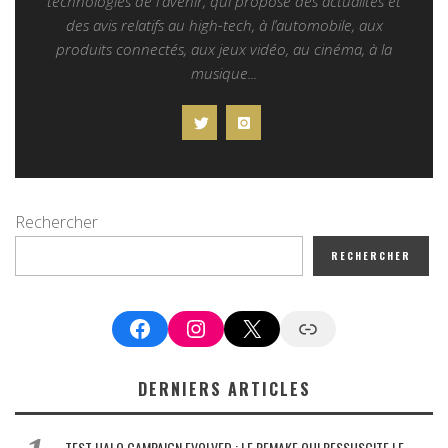
technologies de l'avenir, qui propose des actualités et
des avis relatifs au high-tech, à l’automobile, aux
produits connectés, aux jeux vidéo, au cinéma, à la
musique...
Rechercher
RECHERCHER
Facebook
Instagram
X
Google News
DERNIERS ARTICLES
TEST HALO CAMPAIGN EVOLVED : LE REMAKE QUI RESSUSCITE LE