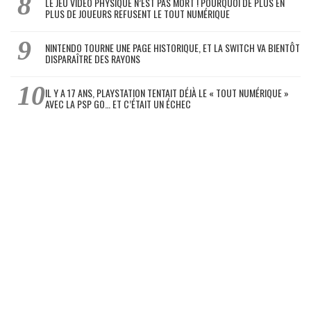
LE JEU VIDÉO PHYSIQUE N’EST PAS MORT ! POURQUOI DE PLUS EN
PLUS DE JOUEURS REFUSENT LE TOUT NUMÉRIQUE
NINTENDO TOURNE UNE PAGE HISTORIQUE, ET LA SWITCH VA BIENTÔT
DISPARAÎTRE DES RAYONS
IL Y A 17 ANS, PLAYSTATION TENTAIT DÉJÀ LE « TOUT NUMÉRIQUE »
AVEC LA PSP GO… ET C’ÉTAIT UN ÉCHEC