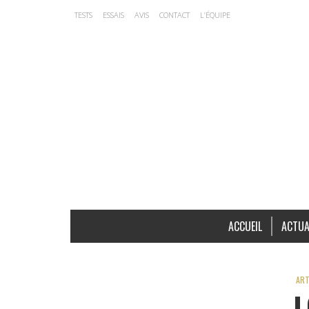
TESTS
ESSAIS
AVIS
CONTACT
L’ÉQUIPE
ACCUEIL
ACTUA
ART
L