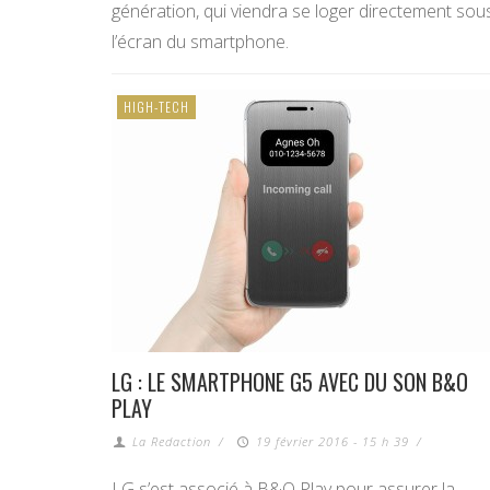
génération, qui viendra se loger directement sou
l’écran du smartphone.
HIGH-TECH
LG : LE SMARTPHONE G5 AVEC DU SON B&O
PLAY
La Redaction
/
19 février 2016 - 15 h 39
/
LG s’est associé à B&O Play pour assurer la