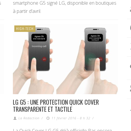
s
smartphone G5 signé LG, disponible en boutiques
à partir d’avril.
HIGH-TECH
LG G5 : UNE PROTECTION QUICK COVER
TRANSPARENTE ET TACTILE
La Redaction
/
11 février 2016 - 8 h 32
/
La Quick Cover LG G5 déjà officielle Pas encore